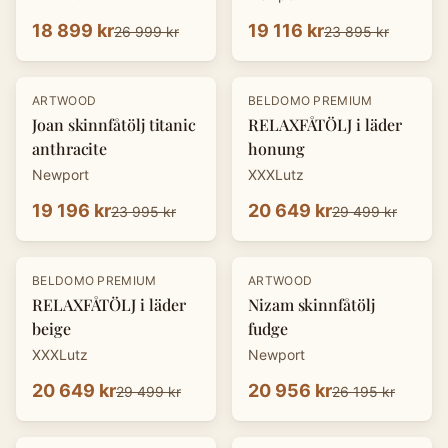
18 899 kr
19 116 kr
26 999 kr
23 895 kr
-
20
%
-
30
%
ARTWOOD
BELDOMO PREMIUM
Joan skinnfåtölj titanic
RELAXFÅTÖLJ i läder
anthracite
honung
Newport
XXXLutz
19 196 kr
20 649 kr
23 995 kr
29 499 kr
-
30
%
-
20
%
BELDOMO PREMIUM
ARTWOOD
RELAXFÅTÖLJ i läder
Nizam skinnfåtölj
beige
fudge
XXXLutz
Newport
20 649 kr
20 956 kr
29 499 kr
26 195 kr