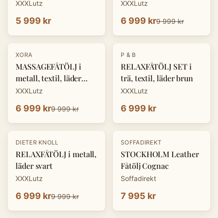
XXXLutz
XXXLutz
5 999 kr
6 999 kr
9 999 kr
-
30
%
XORA
P & B
MASSAGEFÅTÖLJ i
RELAXFÅTÖLJ SET i
metall, textil, läder
trä, textil, läder brun
mörkgrå
XXXLutz
XXXLutz
6 999 kr
6 999 kr
9 999 kr
-
30
%
DIETER KNOLL
SOFFADIREKT
RELAXFÅTÖLJ i metall,
STOCKHOLM Leather
läder svart
Fåtölj Cognac
XXXLutz
Soffadirekt
6 999 kr
7 995 kr
9 999 kr