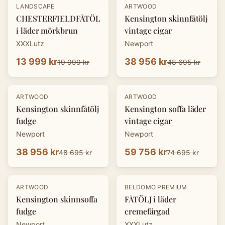
-
30
%
-
20
%
LANDSCAPE
ARTWOOD
CHESTERFIELDFÅTÖLJ
Kensington skinnfåtölj
i läder mörkbrun
vintage cigar
XXXLutz
Newport
13 999 kr
38 956 kr
19 999 kr
48 695 kr
-
20
%
-
20
%
ARTWOOD
ARTWOOD
Kensington skinnfåtölj
Kensington soffa läder
fudge
vintage cigar
Newport
Newport
38 956 kr
59 756 kr
48 695 kr
74 695 kr
-
20
%
-
30
%
ARTWOOD
BELDOMO PREMIUM
Kensington skinnsoffa
FÅTÖLJ i läder
fudge
cremefärgad
Newport
XXXLutz