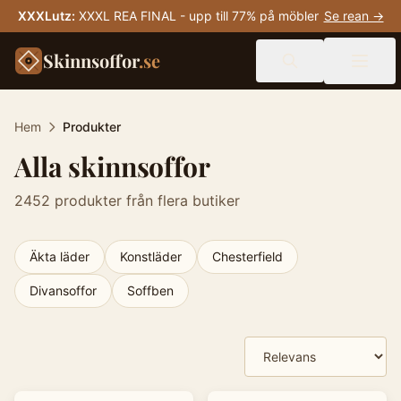
XXXLutz
:
XXXL REA FINAL - upp till 77% på möbler
Se rean →
Skinnsoffor
.se
Hem
Produkter
Alla skinnsoffor
2452
produkter från flera butiker
Äkta läder
Konstläder
Chesterfield
Divansoffor
Soffben
Produkter