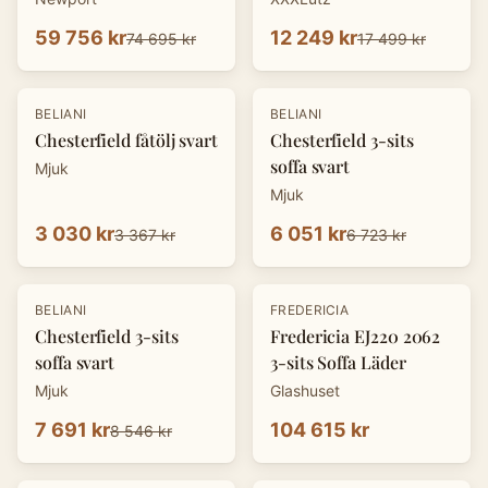
59 756 kr
12 249 kr
74 695 kr
17 499 kr
-
10
%
-
10
%
BELIANI
BELIANI
Chesterfield fåtölj svart
Chesterfield 3-sits
soffa svart
Mjuk
Mjuk
3 030 kr
6 051 kr
3 367 kr
6 723 kr
-
10
%
BELIANI
FREDERICIA
Chesterfield 3-sits
Fredericia EJ220 2062
soffa svart
3-sits Soffa Läder
Mjuk
Glashuset
7 691 kr
104 615 kr
8 546 kr