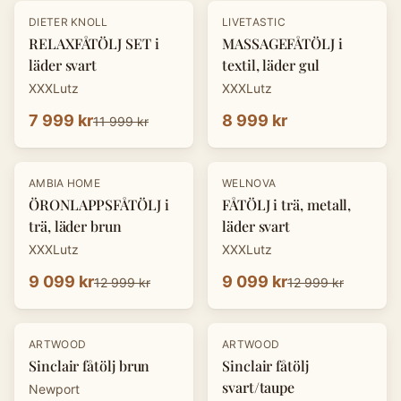
-
33
%
DIETER KNOLL
LIVETASTIC
RELAXFÅTÖLJ SET i
MASSAGEFÅTÖLJ i
läder svart
textil, läder gul
XXXLutz
XXXLutz
7 999 kr
8 999 kr
11 999 kr
-
30
%
-
30
%
AMBIA HOME
WELNOVA
ÖRONLAPPSFÅTÖLJ i
FÅTÖLJ i trä, metall,
trä, läder brun
läder svart
XXXLutz
XXXLutz
9 099 kr
9 099 kr
12 999 kr
12 999 kr
ARTWOOD
ARTWOOD
Sinclair fåtölj brun
Sinclair fåtölj
svart/taupe
Newport