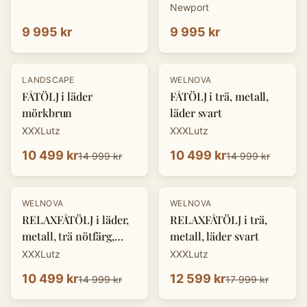
Newport
9 995 kr
9 995 kr
-
30
%
-
30
%
LANDSCAPE
WELNOVA
FÅTÖLJ i läder
FÅTÖLJ i trä, metall,
mörkbrun
läder svart
XXXLutz
XXXLutz
10 499 kr
10 499 kr
14 999 kr
14 999 kr
-
30
%
-
30
%
WELNOVA
WELNOVA
RELAXFÅTÖLJ i läder,
RELAXFÅTÖLJ i trä,
metall, trä nötfärg,
metall, läder svart
svart
XXXLutz
XXXLutz
10 499 kr
12 599 kr
14 999 kr
17 999 kr