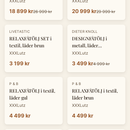
XXXLutz
XXXLutz
18 899 kr
20 999 kr
26 999 kr
29 999 kr
-
30
%
LIVETASTIC
DIETER KNOLL
RELAXFÅTÖLJ SET i
DESIGNFÅTÖLJ i
textil, läder brun
metall, läder
cognacfärgad
XXXLutz
XXXLutz
3 199 kr
3 499 kr
4 999 kr
P & B
P & B
RELAXFÅTÖLJ i textil,
RELAXFÅTÖLJ i textil,
läder gul
läder brun
XXXLutz
XXXLutz
4 499 kr
4 499 kr