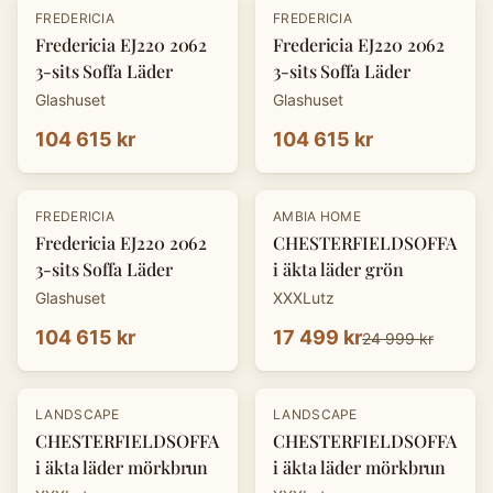
FREDERICIA
FREDERICIA
Fredericia EJ220 2062
Fredericia EJ220 2062
3-sits Soffa Läder
3-sits Soffa Läder
Glashuset
Glashuset
104 615 kr
104 615 kr
-
30
%
FREDERICIA
AMBIA HOME
Fredericia EJ220 2062
CHESTERFIELDSOFFA
3-sits Soffa Läder
i äkta läder grön
Glashuset
XXXLutz
104 615 kr
17 499 kr
24 999 kr
-
30
%
-
30
%
LANDSCAPE
LANDSCAPE
CHESTERFIELDSOFFA
CHESTERFIELDSOFFA
i äkta läder mörkbrun
i äkta läder mörkbrun