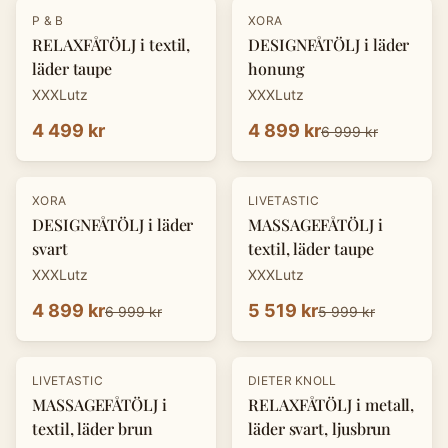
-
30
%
P & B
XORA
RELAXFÅTÖLJ i textil,
DESIGNFÅTÖLJ i läder
läder taupe
honung
XXXLutz
XXXLutz
4 499 kr
4 899 kr
6 999 kr
-
30
%
-
8
%
XORA
LIVETASTIC
DESIGNFÅTÖLJ i läder
MASSAGEFÅTÖLJ i
svart
textil, läder taupe
XXXLutz
XXXLutz
4 899 kr
5 519 kr
6 999 kr
5 999 kr
-
30
%
LIVETASTIC
DIETER KNOLL
MASSAGEFÅTÖLJ i
RELAXFÅTÖLJ i metall,
textil, läder brun
läder svart, ljusbrun