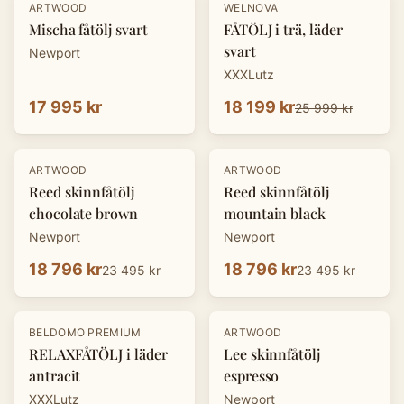
-
30
%
ARTWOOD
WELNOVA
Mischa fåtölj svart
FÅTÖLJ i trä, läder
svart
Newport
XXXLutz
17 995 kr
18 199 kr
25 999 kr
-
20
%
-
20
%
ARTWOOD
ARTWOOD
Reed skinnfåtölj
Reed skinnfåtölj
chocolate brown
mountain black
Newport
Newport
18 796 kr
18 796 kr
23 495 kr
23 495 kr
-
30
%
-
20
%
BELDOMO PREMIUM
ARTWOOD
RELAXFÅTÖLJ i läder
Lee skinnfåtölj
antracit
espresso
XXXLutz
Newport