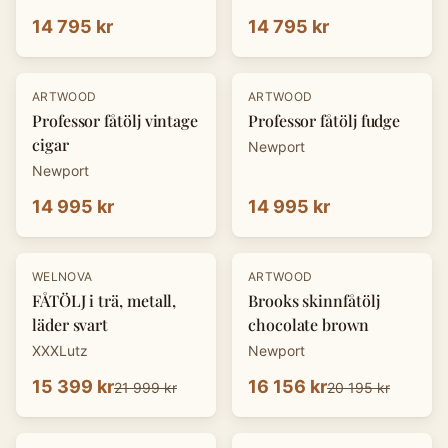
14 795 kr
14 795 kr
ARTWOOD
ARTWOOD
Professor fåtölj vintage
Professor fåtölj fudge
cigar
Newport
Newport
14 995 kr
14 995 kr
-
30
%
-
20
%
WELNOVA
ARTWOOD
FÅTÖLJ i trä, metall,
Brooks skinnfåtölj
läder svart
chocolate brown
XXXLutz
Newport
15 399 kr
16 156 kr
21 999 kr
20 195 kr