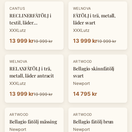
-
30
%
-
30
%
CANTUS
WELNOVA
RECLINERFÅTÖLJ i
FÅTÖLJ i trä, metall,
textil, läder
läder svart
cognacfärgad
XXXLutz
XXXLutz
13 999 kr
13 999 kr
19 999 kr
19 999 kr
-
30
%
WELNOVA
ARTWOOD
RELAXFÅTÖLJ i trä,
Bellagio skinnfåtölj
metall, läder antracit
svart
XXXLutz
Newport
13 999 kr
14 795 kr
19 999 kr
ARTWOOD
ARTWOOD
Bellagio fåtölj mässing
Bellagio fåtölj brun
Newport
Newport