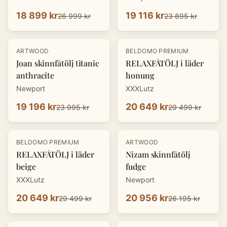
18 899 kr
19 116 kr
26 999 kr
23 895 kr
-
20
%
-
30
%
ARTWOOD
BELDOMO PREMIUM
Joan skinnfåtölj titanic
RELAXFÅTÖLJ i läder
anthracite
honung
Newport
XXXLutz
19 196 kr
20 649 kr
23 995 kr
29 499 kr
-
30
%
-
20
%
BELDOMO PREMIUM
ARTWOOD
RELAXFÅTÖLJ i läder
Nizam skinnfåtölj
beige
fudge
XXXLutz
Newport
20 649 kr
20 956 kr
29 499 kr
26 195 kr