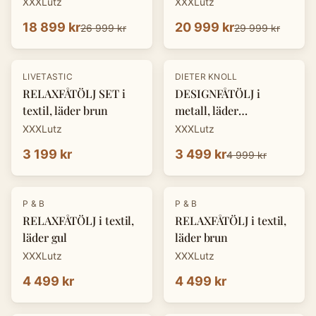
XXXLutz
XXXLutz
18 899 kr
20 999 kr
26 999 kr
29 999 kr
-
30
%
LIVETASTIC
DIETER KNOLL
RELAXFÅTÖLJ SET i
DESIGNFÅTÖLJ i
textil, läder brun
metall, läder
cognacfärgad
XXXLutz
XXXLutz
3 199 kr
3 499 kr
4 999 kr
P & B
P & B
RELAXFÅTÖLJ i textil,
RELAXFÅTÖLJ i textil,
läder gul
läder brun
XXXLutz
XXXLutz
4 499 kr
4 499 kr