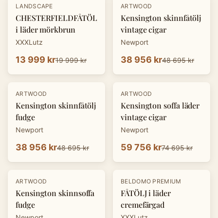
-
30
%
-
20
%
LANDSCAPE
ARTWOOD
CHESTERFIELDFÅTÖLJ
Kensington skinnfåtölj
i läder mörkbrun
vintage cigar
XXXLutz
Newport
13 999 kr
38 956 kr
19 999 kr
48 695 kr
-
20
%
-
20
%
ARTWOOD
ARTWOOD
Kensington skinnfåtölj
Kensington soffa läder
fudge
vintage cigar
Newport
Newport
38 956 kr
59 756 kr
48 695 kr
74 695 kr
-
20
%
-
30
%
ARTWOOD
BELDOMO PREMIUM
Kensington skinnsoffa
FÅTÖLJ i läder
fudge
cremefärgad
Newport
XXXLutz