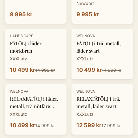
Newport
9 995 kr
9 995 kr
-
30
%
-
30
%
LANDSCAPE
WELNOVA
FÅTÖLJ i läder
FÅTÖLJ i trä, metall,
mörkbrun
läder svart
XXXLutz
XXXLutz
10 499 kr
10 499 kr
14 999 kr
14 999 kr
-
30
%
-
30
%
WELNOVA
WELNOVA
RELAXFÅTÖLJ i läder,
RELAXFÅTÖLJ i trä,
metall, trä nötfärg,
metall, läder svart
svart
XXXLutz
XXXLutz
10 499 kr
12 599 kr
14 999 kr
17 999 kr