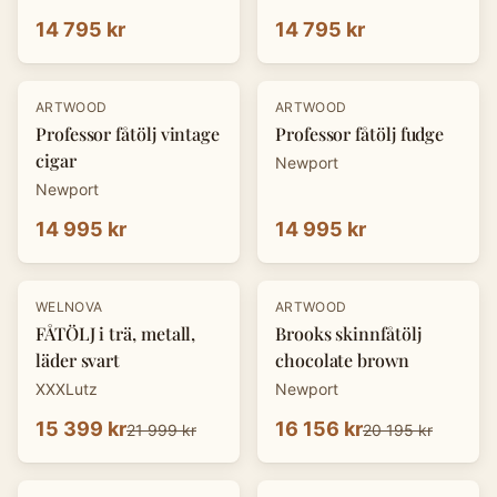
14 795 kr
14 795 kr
ARTWOOD
ARTWOOD
Professor fåtölj vintage
Professor fåtölj fudge
cigar
Newport
Newport
14 995 kr
14 995 kr
-
30
%
-
20
%
WELNOVA
ARTWOOD
FÅTÖLJ i trä, metall,
Brooks skinnfåtölj
läder svart
chocolate brown
XXXLutz
Newport
15 399 kr
16 156 kr
21 999 kr
20 195 kr