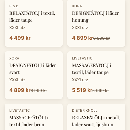
-
30
%
P & B
XORA
RELAXFÅTÖLJ i textil,
DESIGNFÅTÖLJ i läder
läder taupe
honung
XXXLutz
XXXLutz
4 499 kr
4 899 kr
6 999 kr
-
30
%
-
8
%
XORA
LIVETASTIC
DESIGNFÅTÖLJ i läder
MASSAGEFÅTÖLJ i
svart
textil, läder taupe
XXXLutz
XXXLutz
4 899 kr
5 519 kr
6 999 kr
5 999 kr
-
30
%
LIVETASTIC
DIETER KNOLL
MASSAGEFÅTÖLJ i
RELAXFÅTÖLJ i metall,
textil, läder brun
läder svart, ljusbrun