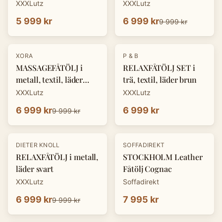
XXXLutz
XXXLutz
5 999 kr
6 999 kr
9 999 kr
-
30
%
XORA
P & B
MASSAGEFÅTÖLJ i
RELAXFÅTÖLJ SET i
metall, textil, läder
trä, textil, läder brun
mörkgrå
XXXLutz
XXXLutz
6 999 kr
6 999 kr
9 999 kr
-
30
%
DIETER KNOLL
SOFFADIREKT
RELAXFÅTÖLJ i metall,
STOCKHOLM Leather
läder svart
Fåtölj Cognac
XXXLutz
Soffadirekt
6 999 kr
7 995 kr
9 999 kr