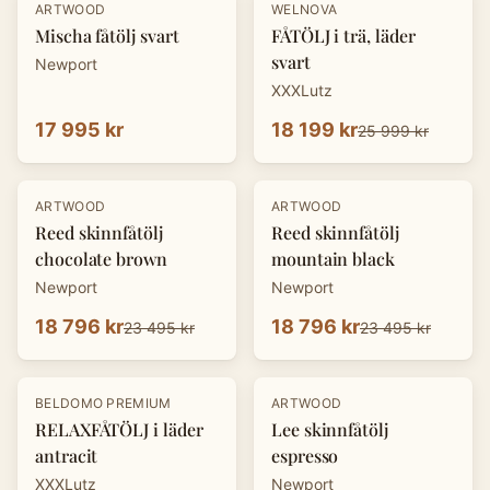
-
30
%
ARTWOOD
WELNOVA
Mischa fåtölj svart
FÅTÖLJ i trä, läder
svart
Newport
XXXLutz
17 995 kr
18 199 kr
25 999 kr
-
20
%
-
20
%
ARTWOOD
ARTWOOD
Reed skinnfåtölj
Reed skinnfåtölj
chocolate brown
mountain black
Newport
Newport
18 796 kr
18 796 kr
23 495 kr
23 495 kr
-
30
%
-
20
%
BELDOMO PREMIUM
ARTWOOD
RELAXFÅTÖLJ i läder
Lee skinnfåtölj
antracit
espresso
XXXLutz
Newport