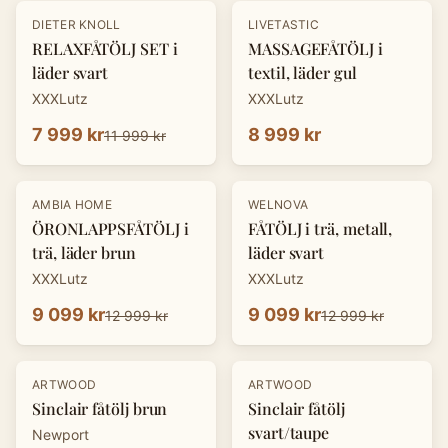
-
33
%
DIETER KNOLL
LIVETASTIC
RELAXFÅTÖLJ SET i
MASSAGEFÅTÖLJ i
läder svart
textil, läder gul
XXXLutz
XXXLutz
7 999 kr
8 999 kr
11 999 kr
-
30
%
-
30
%
AMBIA HOME
WELNOVA
ÖRONLAPPSFÅTÖLJ i
FÅTÖLJ i trä, metall,
trä, läder brun
läder svart
XXXLutz
XXXLutz
9 099 kr
9 099 kr
12 999 kr
12 999 kr
ARTWOOD
ARTWOOD
Sinclair fåtölj brun
Sinclair fåtölj
svart/taupe
Newport