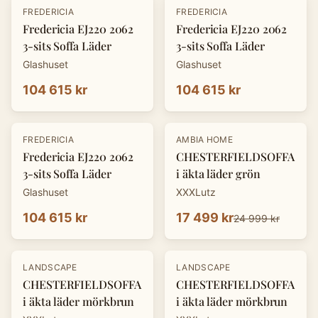
FREDERICIA
FREDERICIA
Fredericia EJ220 2062
Fredericia EJ220 2062
3-sits Soffa Läder
3-sits Soffa Läder
Glashuset
Glashuset
104 615 kr
104 615 kr
-
30
%
FREDERICIA
AMBIA HOME
Fredericia EJ220 2062
CHESTERFIELDSOFFA
3-sits Soffa Läder
i äkta läder grön
Glashuset
XXXLutz
104 615 kr
17 499 kr
24 999 kr
-
30
%
-
30
%
LANDSCAPE
LANDSCAPE
CHESTERFIELDSOFFA
CHESTERFIELDSOFFA
i äkta läder mörkbrun
i äkta läder mörkbrun