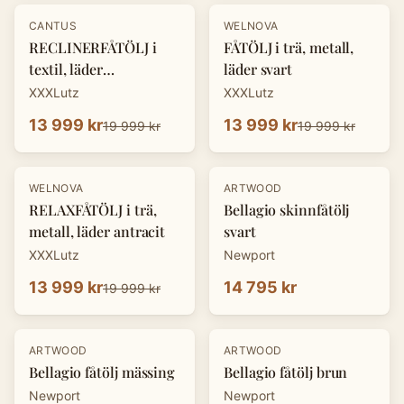
-
30
%
-
30
%
CANTUS
WELNOVA
RECLINERFÅTÖLJ i
FÅTÖLJ i trä, metall,
textil, läder
läder svart
cognacfärgad
XXXLutz
XXXLutz
13 999 kr
13 999 kr
19 999 kr
19 999 kr
-
30
%
WELNOVA
ARTWOOD
RELAXFÅTÖLJ i trä,
Bellagio skinnfåtölj
metall, läder antracit
svart
XXXLutz
Newport
13 999 kr
14 795 kr
19 999 kr
ARTWOOD
ARTWOOD
Bellagio fåtölj mässing
Bellagio fåtölj brun
Newport
Newport