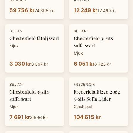
59 756 kr
12 249 kr
74 695 kr
17 499 kr
-
10
%
-
10
%
BELIANI
BELIANI
Chesterfield fåtölj svart
Chesterfield 3-sits
soffa svart
Mjuk
Mjuk
3 030 kr
6 051 kr
3 367 kr
6 723 kr
-
10
%
BELIANI
FREDERICIA
Chesterfield 3-sits
Fredericia EJ220 2062
soffa svart
3-sits Soffa Läder
Mjuk
Glashuset
7 691 kr
104 615 kr
8 546 kr