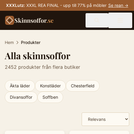
XXXLutz
:
XXXL REA FINAL - upp till 77% på möbler
Se rean →
Skinnsoffor
.se
Hem
Produkter
Alla skinnsoffor
2452
produkter från flera butiker
Äkta läder
Konstläder
Chesterfield
Divansoffor
Soffben
Produkter