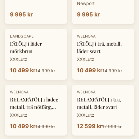
Newport
9 995 kr
9 995 kr
-
30
%
-
30
%
LANDSCAPE
WELNOVA
FÅTÖLJ i läder
FÅTÖLJ i trä, metall,
mörkbrun
läder svart
XXXLutz
XXXLutz
10 499 kr
10 499 kr
14 999 kr
14 999 kr
-
30
%
-
30
%
WELNOVA
WELNOVA
RELAXFÅTÖLJ i läder,
RELAXFÅTÖLJ i trä,
metall, trä nötfärg,
metall, läder svart
svart
XXXLutz
XXXLutz
10 499 kr
12 599 kr
14 999 kr
17 999 kr