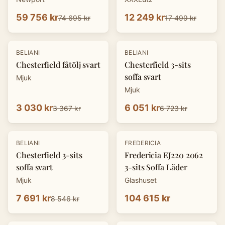
59 756 kr
12 249 kr
74 695 kr
17 499 kr
-
10
%
-
10
%
BELIANI
BELIANI
Chesterfield fåtölj svart
Chesterfield 3-sits
soffa svart
Mjuk
Mjuk
3 030 kr
6 051 kr
3 367 kr
6 723 kr
-
10
%
BELIANI
FREDERICIA
Chesterfield 3-sits
Fredericia EJ220 2062
soffa svart
3-sits Soffa Läder
Mjuk
Glashuset
7 691 kr
104 615 kr
8 546 kr