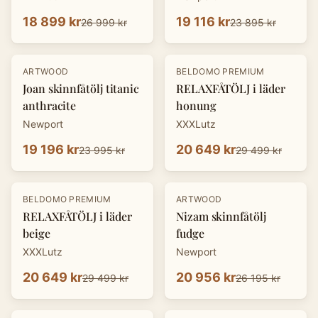
18 899 kr
19 116 kr
26 999 kr
23 895 kr
-
20
%
-
30
%
ARTWOOD
BELDOMO PREMIUM
Joan skinnfåtölj titanic
RELAXFÅTÖLJ i läder
anthracite
honung
Newport
XXXLutz
19 196 kr
20 649 kr
23 995 kr
29 499 kr
-
30
%
-
20
%
BELDOMO PREMIUM
ARTWOOD
RELAXFÅTÖLJ i läder
Nizam skinnfåtölj
beige
fudge
XXXLutz
Newport
20 649 kr
20 956 kr
29 499 kr
26 195 kr