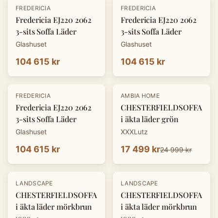
FREDERICIA
FREDERICIA
Fredericia EJ220 2062
Fredericia EJ220 2062
3-sits Soffa Läder
3-sits Soffa Läder
Glashuset
Glashuset
104 615 kr
104 615 kr
-
30
%
FREDERICIA
AMBIA HOME
Fredericia EJ220 2062
CHESTERFIELDSOFFA
3-sits Soffa Läder
i äkta läder grön
Glashuset
XXXLutz
104 615 kr
17 499 kr
24 999 kr
-
30
%
-
30
%
LANDSCAPE
LANDSCAPE
CHESTERFIELDSOFFA
CHESTERFIELDSOFFA
i äkta läder mörkbrun
i äkta läder mörkbrun