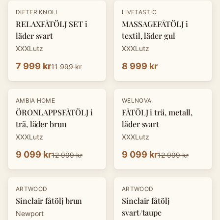
-
33
%
DIETER KNOLL
LIVETASTIC
RELAXFÅTÖLJ SET i
MASSAGEFÅTÖLJ i
läder svart
textil, läder gul
XXXLutz
XXXLutz
7 999 kr
8 999 kr
11 999 kr
-
30
%
-
30
%
AMBIA HOME
WELNOVA
ÖRONLAPPSFÅTÖLJ i
FÅTÖLJ i trä, metall,
trä, läder brun
läder svart
XXXLutz
XXXLutz
9 099 kr
9 099 kr
12 999 kr
12 999 kr
ARTWOOD
ARTWOOD
Sinclair fåtölj brun
Sinclair fåtölj
svart/taupe
Newport