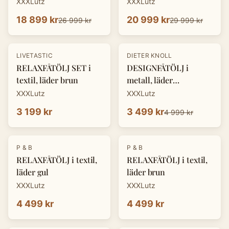
XXXLutz
XXXLutz
18 899 kr
20 999 kr
26 999 kr
29 999 kr
-
30
%
LIVETASTIC
DIETER KNOLL
RELAXFÅTÖLJ SET i
DESIGNFÅTÖLJ i
textil, läder brun
metall, läder
cognacfärgad
XXXLutz
XXXLutz
3 199 kr
3 499 kr
4 999 kr
P & B
P & B
RELAXFÅTÖLJ i textil,
RELAXFÅTÖLJ i textil,
läder gul
läder brun
XXXLutz
XXXLutz
4 499 kr
4 499 kr