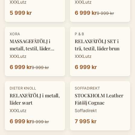
XXXLutz
XXXLutz
5 999 kr
6 999 kr
9 999 kr
-
30
%
XORA
P & B
MASSAGEFÅTÖLJ i
RELAXFÅTÖLJ SET i
metall, textil, läder
trä, textil, läder brun
mörkgrå
XXXLutz
XXXLutz
6 999 kr
6 999 kr
9 999 kr
-
30
%
DIETER KNOLL
SOFFADIREKT
RELAXFÅTÖLJ i metall,
STOCKHOLM Leather
läder svart
Fåtölj Cognac
XXXLutz
Soffadirekt
6 999 kr
7 995 kr
9 999 kr