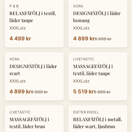
-
30
%
P & B
XORA
RELAXFÅTÖLJ i textil,
DESIGNFÅTÖLJ i läder
läder taupe
honung
XXXLutz
XXXLutz
4 499 kr
4 899 kr
6 999 kr
-
30
%
-
8
%
XORA
LIVETASTIC
DESIGNFÅTÖLJ i läder
MASSAGEFÅTÖLJ i
svart
textil, läder taupe
XXXLutz
XXXLutz
4 899 kr
5 519 kr
6 999 kr
5 999 kr
-
30
%
LIVETASTIC
DIETER KNOLL
MASSAGEFÅTÖLJ i
RELAXFÅTÖLJ i metall,
textil, läder brun
läder svart, ljusbrun