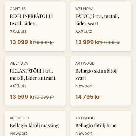
-
30
%
-
30
%
CANTUS
WELNOVA
RECLINERFÅTÖLJ i
FÅTÖLJ i trä, metall,
textil, läder
läder svart
cognacfärgad
XXXLutz
XXXLutz
13 999 kr
13 999 kr
19 999 kr
19 999 kr
-
30
%
WELNOVA
ARTWOOD
RELAXFÅTÖLJ i trä,
Bellagio skinnfåtölj
metall, läder antracit
svart
XXXLutz
Newport
13 999 kr
14 795 kr
19 999 kr
ARTWOOD
ARTWOOD
Bellagio fåtölj mässing
Bellagio fåtölj brun
Newport
Newport