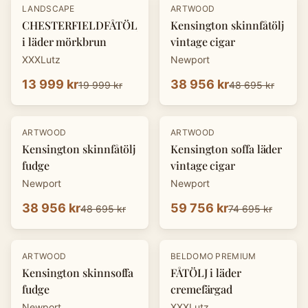
-
30
%
-
20
%
LANDSCAPE
ARTWOOD
CHESTERFIELDFÅTÖLJ
Kensington skinnfåtölj
i läder mörkbrun
vintage cigar
XXXLutz
Newport
13 999 kr
38 956 kr
19 999 kr
48 695 kr
-
20
%
-
20
%
ARTWOOD
ARTWOOD
Kensington skinnfåtölj
Kensington soffa läder
fudge
vintage cigar
Newport
Newport
38 956 kr
59 756 kr
48 695 kr
74 695 kr
-
20
%
-
30
%
ARTWOOD
BELDOMO PREMIUM
Kensington skinnsoffa
FÅTÖLJ i läder
fudge
cremefärgad
Newport
XXXLutz