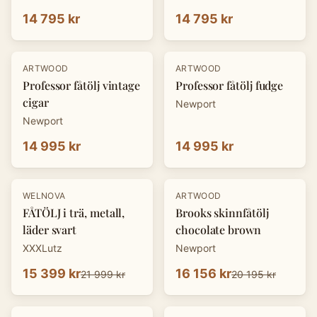
14 795 kr
14 795 kr
ARTWOOD
ARTWOOD
Professor fåtölj vintage
Professor fåtölj fudge
cigar
Newport
Newport
14 995 kr
14 995 kr
-
30
%
-
20
%
WELNOVA
ARTWOOD
FÅTÖLJ i trä, metall,
Brooks skinnfåtölj
läder svart
chocolate brown
XXXLutz
Newport
15 399 kr
16 156 kr
21 999 kr
20 195 kr