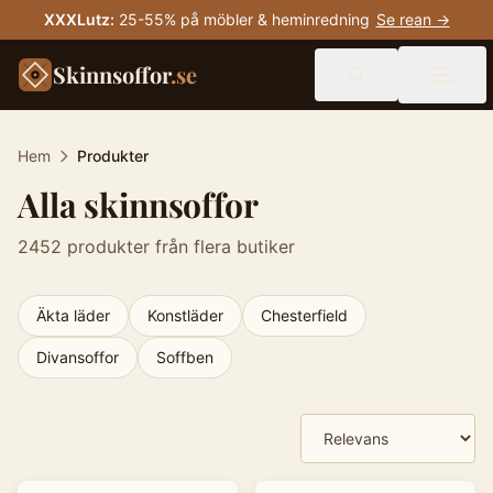
XXXLutz
:
25-55% på möbler & heminredning
Se rean →
Skinnsoffor
.se
Hem
Produkter
Alla skinnsoffor
2452
produkter från flera butiker
Äkta läder
Konstläder
Chesterfield
Divansoffor
Soffben
Produkter