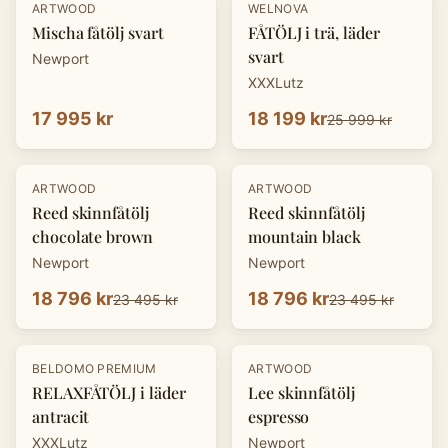
-
30
%
ARTWOOD
WELNOVA
Mischa fåtölj svart
FÅTÖLJ i trä, läder
svart
Newport
XXXLutz
17 995 kr
18 199 kr
25 999 kr
-
20
%
-
20
%
ARTWOOD
ARTWOOD
Reed skinnfåtölj
Reed skinnfåtölj
chocolate brown
mountain black
Newport
Newport
18 796 kr
18 796 kr
23 495 kr
23 495 kr
-
30
%
-
20
%
BELDOMO PREMIUM
ARTWOOD
RELAXFÅTÖLJ i läder
Lee skinnfåtölj
antracit
espresso
XXXLutz
Newport