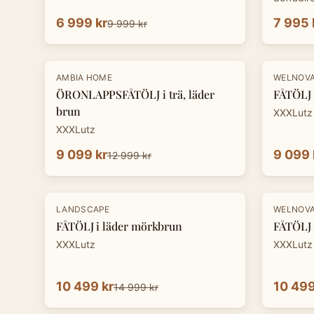
6 999 kr
7 995 
9 999 kr
-
30
%
-
30
%
AMBIA HOME
WELNOV
ÖRONLAPPSFÅTÖLJ i trä, läder
FÅTÖLJ i
brun
XXXLutz
XXXLutz
9 099 kr
9 099 
12 999 kr
-
30
%
-
30
%
LANDSCAPE
WELNOV
FÅTÖLJ i läder mörkbrun
FÅTÖLJ i
XXXLutz
XXXLutz
10 499 kr
10 499
14 999 kr