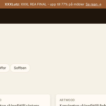
XXXLutz
:
XXXL REA FINAL - upp till 77% på möbler
Se rean →
ffor
Soffben
-
20
%
D
ARTWOOD
ton skinnfåtölj vintage
Kensington skinnfåtölj fud