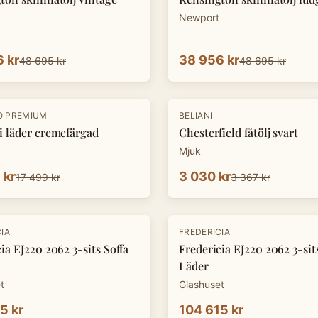
Newport
 kr
38 956 kr
48 695 kr
48 695 kr
-
10
%
O PREMIUM
BELIANI
i läder cremefärgad
Chesterfield fåtölj svart
Mjuk
 kr
3 030 kr
17 499 kr
3 367 kr
IA
FREDERICIA
ia EJ220 2062 3-sits Soffa
Fredericia EJ220 2062 3-sit
Läder
t
Glashuset
5 kr
104 615 kr