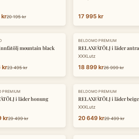
 kr
17 995 kr
20 195 kr
-
30
%
D
BELDOMO PREMIUM
innfåtölj mountain black
RELAXFÅTÖLJ i läder antra
XXXLutz
 kr
18 899 kr
23 495 kr
26 999 kr
-
30
%
O PREMIUM
BELDOMO PREMIUM
TÖLJ i läder honung
RELAXFÅTÖLJ i läder beige
XXXLutz
 kr
20 649 kr
29 499 kr
29 499 kr