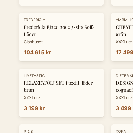
-
30
%
FREDERICIA
AMBIA H
Fredericia EJ220 2062 3-sits Soffa
CHESTE
Läder
grön
Glashuset
XXXLutz
104 615 kr
17 499
-
30
%
LIVETASTIC
DIETER 
RELAXFÅTÖLJ SET i textil, läder
DESIGNF
brun
cognacf
XXXLutz
XXXLutz
3 199 kr
3 499 
-
30
%
P & B
XORA