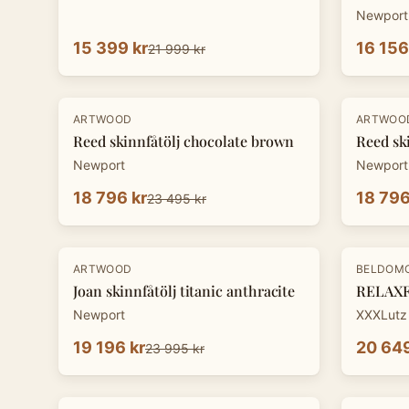
Newport
15 399 kr
16 156
21 999 kr
-
20
%
-
20
%
ARTWOOD
ARTWOO
Reed skinnfåtölj chocolate brown
Reed sk
Newport
Newport
18 796 kr
18 796
23 495 kr
-
20
%
-
30
%
ARTWOOD
BELDOM
Joan skinnfåtölj titanic anthracite
RELAXFÅ
Newport
XXXLutz
19 196 kr
20 649
23 995 kr