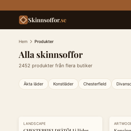
Skinnsoffor
.se
Hem
Produkter
Alla skinnsoffor
2452
produkter från flera butiker
Äkta läder
Konstläder
Chesterfield
Divanso
Produkter
-
30
%
-
20
%
LANDSCAPE
ARTWOO
CHESTERFIELDFÅTÖLJ i läder
Kensing