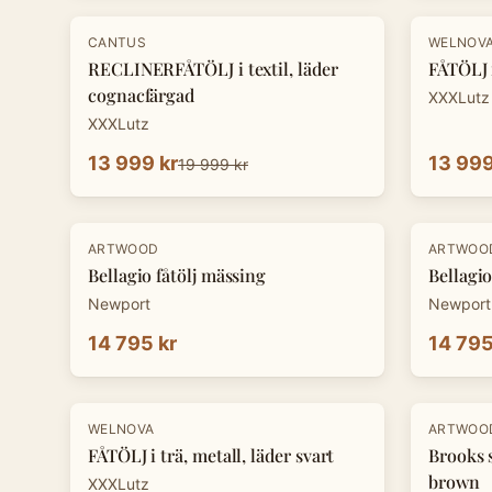
-
30
%
-
30
%
CANTUS
WELNOV
RECLINERFÅTÖLJ i textil, läder
FÅTÖLJ i
cognacfärgad
XXXLutz
XXXLutz
13 999 kr
13 999
19 999 kr
ARTWOOD
ARTWOO
Bellagio fåtölj mässing
Bellagio
Newport
Newport
14 795 kr
14 795
-
30
%
-
20
%
WELNOVA
ARTWOO
FÅTÖLJ i trä, metall, läder svart
Brooks 
brown
XXXLutz