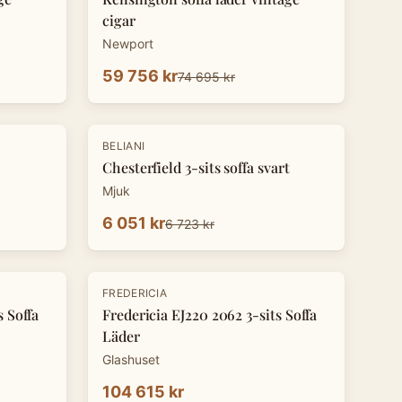
cigar
Newport
59 756 kr
74 695 kr
-
10
%
BELIANI
Chesterfield 3-sits soffa svart
Mjuk
6 051 kr
6 723 kr
FREDERICIA
s Soffa
Fredericia EJ220 2062 3-sits Soffa
Läder
Glashuset
104 615 kr