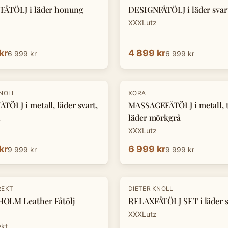
ÅTÖLJ i läder honung
DESIGNFÅTÖLJ i läder svar
XXXLutz
kr
4 899 kr
6 999 kr
6 999 kr
-
30
%
KNOLL
XORA
TÖLJ i metall, läder svart,
MASSAGEFÅTÖLJ i metall, te
n
läder mörkgrå
XXXLutz
kr
6 999 kr
9 999 kr
9 999 kr
-
33
%
REKT
DIETER KNOLL
OLM Leather Fåtölj
RELAXFÅTÖLJ SET i läder s
XXXLutz
ekt