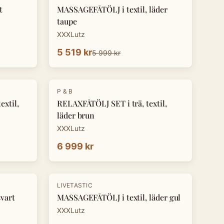
t
MASSAGEFÅTÖLJ i textil, läder
taupe
XXXLutz
5 519 kr
5 999 kr
P & B
xtil,
RELAXFÅTÖLJ SET i trä, textil,
läder brun
XXXLutz
6 999 kr
LIVETASTIC
vart
MASSAGEFÅTÖLJ i textil, läder gul
XXXLutz