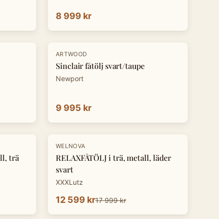
8 999 kr
ARTWOOD
Sinclair fåtölj svart/taupe
Newport
9 995 kr
-
30
%
WELNOVA
l, trä
RELAXFÅTÖLJ i trä, metall, läder
svart
XXXLutz
12 599 kr
17 999 kr