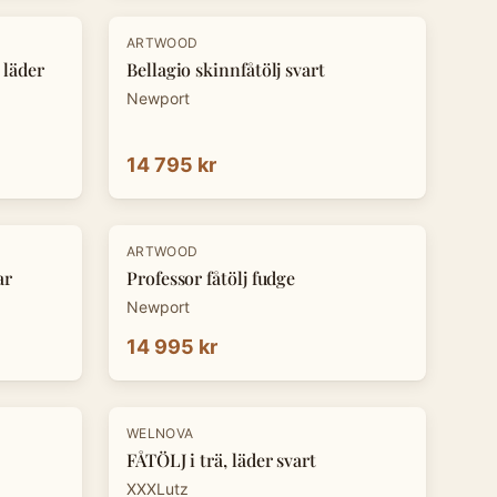
ARTWOOD
 läder
Bellagio skinnfåtölj svart
Newport
14 795 kr
ARTWOOD
ar
Professor fåtölj fudge
Newport
14 995 kr
-
30
%
WELNOVA
FÅTÖLJ i trä, läder svart
XXXLutz