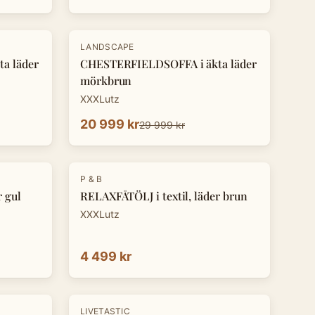
-
30
%
LANDSCAPE
a läder
CHESTERFIELDSOFFA i äkta läder
mörkbrun
XXXLutz
20 999 kr
29 999 kr
P & B
r gul
RELAXFÅTÖLJ i textil, läder brun
XXXLutz
4 499 kr
-
8
%
LIVETASTIC