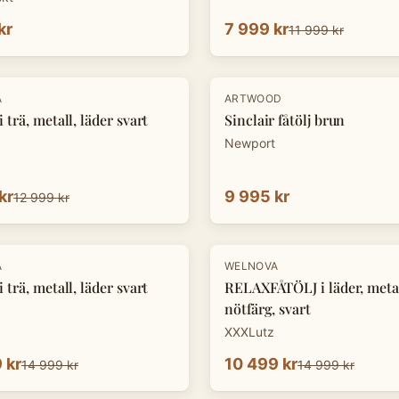
kr
7 999 kr
11 999 kr
A
ARTWOOD
 trä, metall, läder svart
Sinclair fåtölj brun
Newport
kr
9 995 kr
12 999 kr
-
30
%
A
WELNOVA
 trä, metall, läder svart
RELAXFÅTÖLJ i läder, metal
nötfärg, svart
XXXLutz
 kr
10 499 kr
14 999 kr
14 999 kr