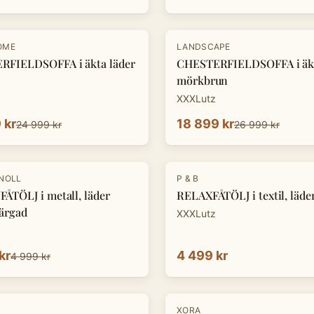
-
30
%
OME
LANDSCAPE
RFIELDSOFFA i äkta läder
CHESTERFIELDSOFFA i äkt
mörkbrun
XXXLutz
 kr
18 899 kr
24 999 kr
26 999 kr
KNOLL
P & B
ÅTÖLJ i metall, läder
RELAXFÅTÖLJ i textil, läde
ärgad
XXXLutz
kr
4 499 kr
4 999 kr
-
30
%
XORA