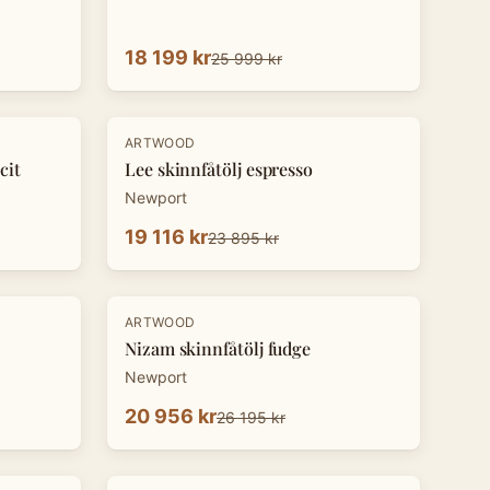
18 199 kr
25 999 kr
-
20
%
ARTWOOD
cit
Lee skinnfåtölj espresso
Newport
19 116 kr
23 895 kr
-
20
%
ARTWOOD
Nizam skinnfåtölj fudge
Newport
20 956 kr
26 195 kr