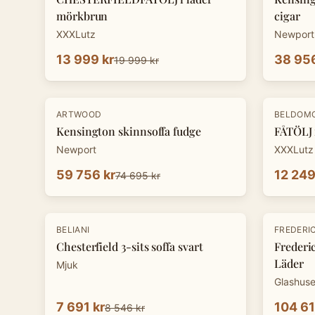
mörkbrun
cigar
XXXLutz
Newport
13 999 kr
38 956
19 999 kr
-
20
%
-
30
%
ARTWOOD
BELDOM
Kensington skinnsoffa fudge
FÅTÖLJ 
Newport
XXXLutz
59 756 kr
12 249
74 695 kr
-
10
%
BELIANI
FREDERIC
Chesterfield 3-sits soffa svart
Frederic
Läder
Mjuk
Glashuse
7 691 kr
104 61
8 546 kr