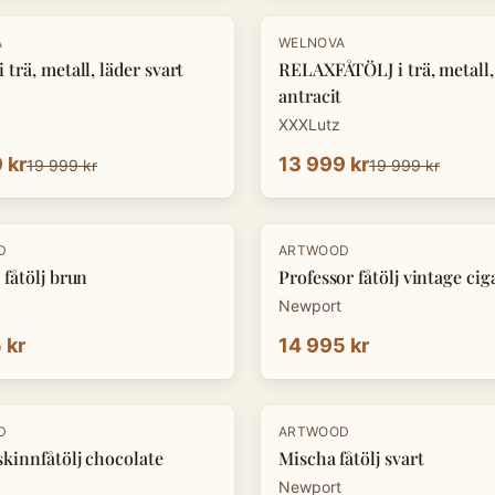
-
30
%
A
WELNOVA
 trä, metall, läder svart
RELAXFÅTÖLJ i trä, metall,
antracit
XXXLutz
 kr
13 999 kr
19 999 kr
19 999 kr
D
ARTWOOD
 fåtölj brun
Professor fåtölj vintage cig
Newport
 kr
14 995 kr
D
ARTWOOD
skinnfåtölj chocolate
Mischa fåtölj svart
Newport