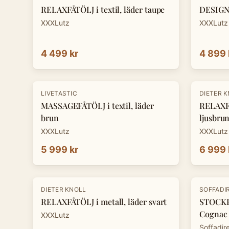
RELAXFÅTÖLJ i textil, läder taupe
DESIGNF
XXXLutz
XXXLutz
4 499 kr
4 899 
-
30
%
LIVETASTIC
DIETER 
MASSAGEFÅTÖLJ i textil, läder
RELAXFÅ
brun
ljusbru
XXXLutz
XXXLutz
5 999 kr
6 999 
-
30
%
DIETER KNOLL
SOFFADI
RELAXFÅTÖLJ i metall, läder svart
STOCKH
Cognac
XXXLutz
Soffadir