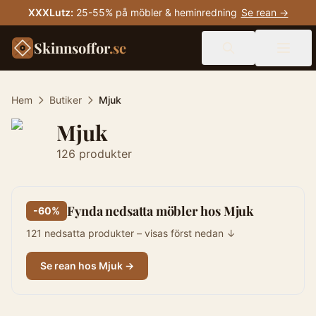
XXXLutz
:
25-55% på möbler & heminredning
Se rean →
Skinnsoffor
.se
Hem
Butiker
Mjuk
Mjuk
126
produkter
Fynda nedsatta möbler hos Mjuk
-
60%
121
nedsatta produkter – visas först nedan ↓
Se rean hos
Mjuk
→