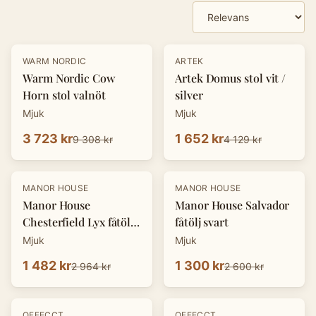
Produkter
-
60
%
-
60
%
WARM NORDIC
ARTEK
Warm Nordic Cow
Artek Domus stol vit /
Horn stol valnöt
silver
Mjuk
Mjuk
3 723 kr
1 652 kr
9 308 kr
4 129 kr
-
50
%
-
50
%
MANOR HOUSE
MANOR HOUSE
Manor House
Manor House Salvador
Chesterfield Lyx fåtölj
fåtölj svart
grå
Mjuk
Mjuk
1 482 kr
1 300 kr
2 964 kr
2 600 kr
-
50
%
-
50
%
OFFECCT
OFFECCT