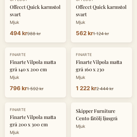
Offecct Quick karmstol
Offecct Quick karmstol
svart
svart
Mjuk
Mjuk
494 kr
562 kr
988 kr
1 124 kr
-
50
%
-
50
%
FINARTE
FINARTE
Finarte Vilpola matta
Finarte Vilpola matta
grå 140 x 200 cm
grå 160 x 230
Mjuk
Mjuk
796 kr
1 222 kr
1 592 kr
2 444 kr
-
50
%
-
50
%
FINARTE
Skipper Furniture
Finarte Vilpola matta
Cento fåtölj ljusgrå
grå 200 x 300 cm
Mjuk
Mjuk