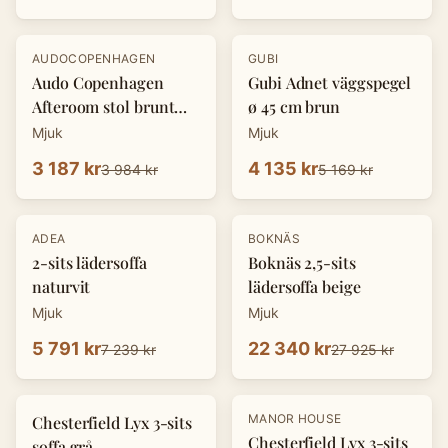
-
20
%
-
20
%
AUDOCOPENHAGEN
GUBI
Audo Copenhagen
Gubi Adnet väggspegel
Afteroom stol brunt
ø 45 cm brun
läder / svart
Mjuk
Mjuk
3 187 kr
4 135 kr
3 984 kr
5 169 kr
-
20
%
-
20
%
ADEA
BOKNÄS
2-sits lädersoffa
Boknäs 2,5-sits
naturvit
lädersoffa beige
Mjuk
Mjuk
5 791 kr
22 340 kr
7 239 kr
27 925 kr
-
20
%
-
20
%
MANOR HOUSE
Chesterfield Lyx 3-sits
Chesterfield Lyx 3-sits
soffa grå