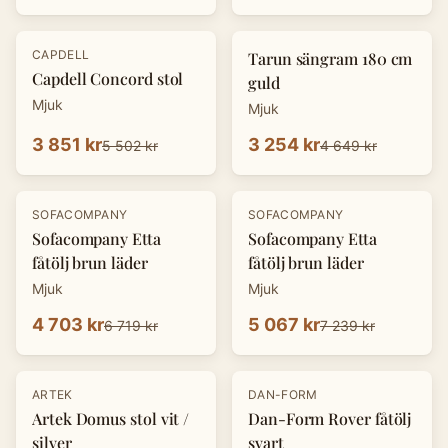
-
30
%
-
30
%
CAPDELL
Tarun sängram 180 cm
Capdell Concord stol
guld
Mjuk
Mjuk
3 851 kr
3 254 kr
5 502 kr
4 649 kr
-
30
%
-
30
%
SOFACOMPANY
SOFACOMPANY
Sofacompany Etta
Sofacompany Etta
fåtölj brun läder
fåtölj brun läder
Mjuk
Mjuk
4 703 kr
5 067 kr
6 719 kr
7 239 kr
-
30
%
-
30
%
ARTEK
DAN-FORM
Artek Domus stol vit /
Dan-Form Rover fåtölj
silver
svart