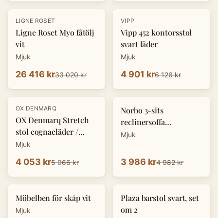
-
20
%
-
20
%
LIGNE ROSET
VIPP
Ligne Roset Myo fåtölj
Vipp 452 kontorsstol
vit
svart läder
Mjuk
Mjuk
26 416 kr
4 901 kr
33 020 kr
6 126 kr
-
20
%
-
20
%
OX DENMARQ
Norbo 3-sits
OX Denmarq Stretch
reclinersoffa
stol cognacläder /
konstläder svart
Mjuk
svart
Mjuk
4 053 kr
3 986 kr
5 066 kr
4 982 kr
-
20
%
-
20
%
Möbelben för skåp vit
Plaza barstol svart, set
om 2
Mjuk