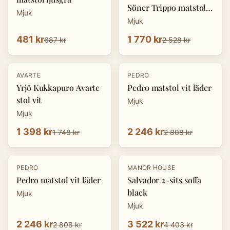
Söner Trippo matstol
Mjuk
svart
Mjuk
481 kr
1 770 kr
687 kr
2 528 kr
-
20
%
-
20
%
AVARTE
PEDRO
Yrjö Kukkapuro Avarte
Pedro matstol vit läder
stol vit
Mjuk
Mjuk
1 398 kr
2 246 kr
1 748 kr
2 808 kr
-
20
%
-
20
%
PEDRO
MANOR HOUSE
Pedro matstol vit läder
Salvador 2-sits soffa
black
Mjuk
Mjuk
2 246 kr
3 522 kr
2 808 kr
4 403 kr