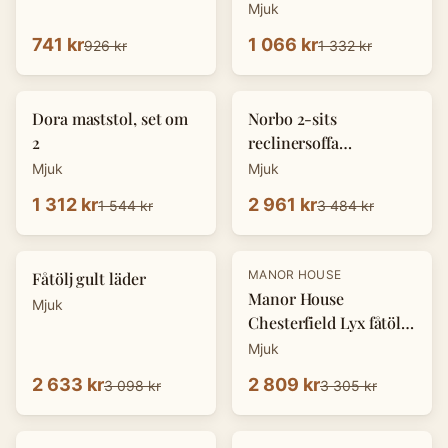
Mjuk
741 kr
1 066 kr
926 kr
1 332 kr
-
15
%
-
15
%
Dora maststol, set om
Norbo 2-sits
2
reclinersoffa
konstläder ljusgrå
Mjuk
Mjuk
1 312 kr
2 961 kr
1 544 kr
3 484 kr
-
15
%
-
15
%
MANOR HOUSE
Fåtölj gult läder
Manor House
Mjuk
Chesterfield Lyx fåtölj
grå
Mjuk
2 633 kr
2 809 kr
3 098 kr
3 305 kr