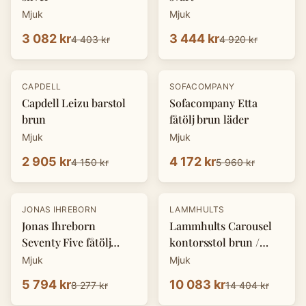
Mjuk
Mjuk
3 082 kr
3 444 kr
4 403 kr
4 920 kr
-
30
%
-
30
%
CAPDELL
SOFACOMPANY
Capdell Leizu barstol
Sofacompany Etta
brun
fåtölj brun läder
Mjuk
Mjuk
2 905 kr
4 172 kr
4 150 kr
5 960 kr
-
30
%
-
30
%
JONAS IHREBORN
LAMMHULTS
Jonas Ihreborn
Lammhults Carousel
Seventy Five fåtölj
kontorsstol brun /
svart
beige
Mjuk
Mjuk
5 794 kr
10 083 kr
8 277 kr
14 404 kr