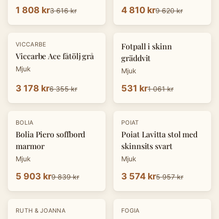
1 808 kr
4 810 kr
3 616 kr
9 620 kr
-
50
%
-
50
%
VICCARBE
Fotpall i skinn
Viccarbe Ace fåtölj grå
gräddvit
Mjuk
Mjuk
3 178 kr
531 kr
6 355 kr
1 061 kr
-
40
%
-
40
%
BOLIA
POIAT
Bolia Piero soffbord
Poiat Lavitta stol med
marmor
skinnsits svart
Mjuk
Mjuk
5 903 kr
3 574 kr
9 839 kr
5 957 kr
-
40
%
-
40
%
RUTH & JOANNA
FOGIA