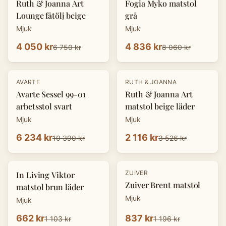
Ruth & Joanna Art
Fogia Myko matstol
Lounge fåtölj beige
grå
Mjuk
Mjuk
4 050 kr
4 836 kr
6 750 kr
8 060 kr
-
40
%
-
40
%
AVARTE
RUTH & JOANNA
Avarte Sessel 99-01
Ruth & Joanna Art
arbetsstol svart
matstol beige läder
Mjuk
Mjuk
6 234 kr
2 116 kr
10 390 kr
3 526 kr
-
40
%
-
30
%
ZUIVER
In Living Viktor
Zuiver Brent matstol
matstol brun läder
Mjuk
Mjuk
662 kr
837 kr
1 103 kr
1 196 kr