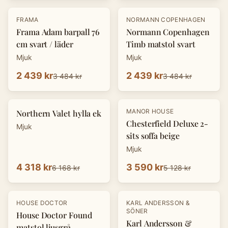
-
30
%
-
30
%
FRAMA
NORMANN COPENHAGEN
Frama Adam barpall 76
Normann Copenhagen
cm svart / läder
Timb matstol svart
Mjuk
Mjuk
2 439 kr
2 439 kr
3 484 kr
3 484 kr
-
30
%
-
30
%
MANOR HOUSE
Northern Valet hylla ek
Chesterfield Deluxe 2-
Mjuk
sits soffa beige
Mjuk
4 318 kr
3 590 kr
6 168 kr
5 128 kr
-
30
%
-
30
%
HOUSE DOCTOR
KARL ANDERSSON &
SÖNER
House Doctor Found
Karl Andersson &
matstol ljusgrå