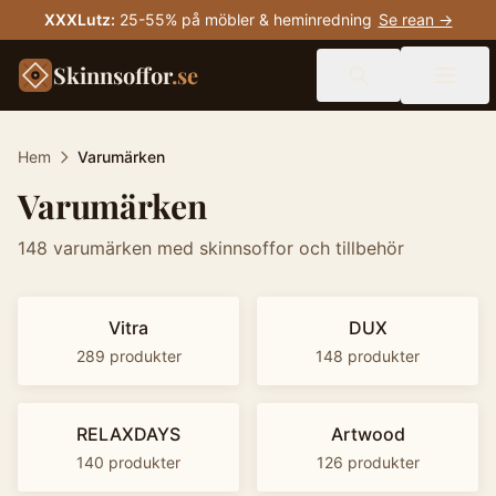
XXXLutz
:
25-55% på möbler & heminredning
Se rean →
Skinnsoffor
.se
Hem
Varumärken
Varumärken
148
varumärken med skinnsoffor och tillbehör
Vitra
DUX
289
produkter
148
produkter
RELAXDAYS
Artwood
140
produkter
126
produkter