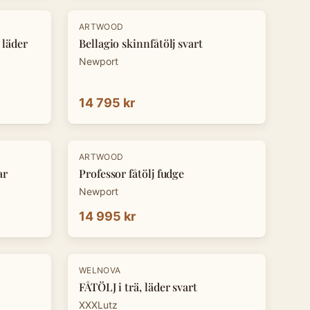
ARTWOOD
 läder
Bellagio skinnfåtölj svart
Newport
14 795 kr
ARTWOOD
ar
Professor fåtölj fudge
Newport
14 995 kr
-
30
%
WELNOVA
FÅTÖLJ i trä, läder svart
XXXLutz