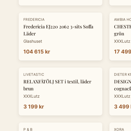
-
30
%
FREDERICIA
AMBIA H
Fredericia EJ220 2062 3-sits Soffa
CHESTE
Läder
grön
Glashuset
XXXLutz
104 615 kr
17 499
-
30
%
LIVETASTIC
DIETER 
RELAXFÅTÖLJ SET i textil, läder
DESIGNF
brun
cognacf
XXXLutz
XXXLutz
3 199 kr
3 499 
-
30
%
P & B
XORA