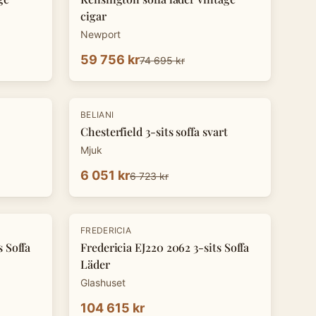
cigar
Newport
59 756 kr
74 695 kr
-
10
%
BELIANI
Chesterfield 3-sits soffa svart
Mjuk
6 051 kr
6 723 kr
FREDERICIA
s Soffa
Fredericia EJ220 2062 3-sits Soffa
Läder
Glashuset
104 615 kr