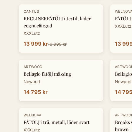
-
30
%
-
30
%
CANTUS
WELNOV
RECLINERFÅTÖLJ i textil, läder
FÅTÖLJ i
cognacfärgad
XXXLutz
XXXLutz
13 999 kr
13 999
19 999 kr
ARTWOOD
ARTWOO
Bellagio fåtölj mässing
Bellagio
Newport
Newport
14 795 kr
14 795
-
30
%
-
20
%
WELNOVA
ARTWOO
FÅTÖLJ i trä, metall, läder svart
Brooks 
brown
XXXLutz