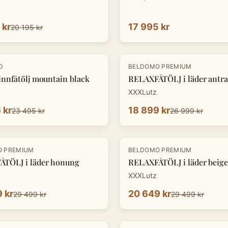
 kr
17 995 kr
20 195 kr
-
30
%
D
BELDOMO PREMIUM
innfåtölj mountain black
RELAXFÅTÖLJ i läder antra
XXXLutz
 kr
18 899 kr
23 495 kr
26 999 kr
-
30
%
O PREMIUM
BELDOMO PREMIUM
TÖLJ i läder honung
RELAXFÅTÖLJ i läder beige
XXXLutz
 kr
20 649 kr
29 499 kr
29 499 kr