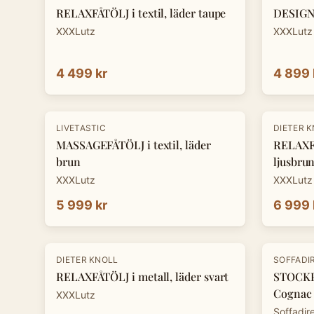
RELAXFÅTÖLJ i textil, läder taupe
DESIGNF
XXXLutz
XXXLutz
4 499 kr
4 899 
-
30
%
LIVETASTIC
DIETER 
MASSAGEFÅTÖLJ i textil, läder
RELAXFÅ
brun
ljusbru
XXXLutz
XXXLutz
5 999 kr
6 999 
-
30
%
DIETER KNOLL
SOFFADI
RELAXFÅTÖLJ i metall, läder svart
STOCKH
Cognac
XXXLutz
Soffadir