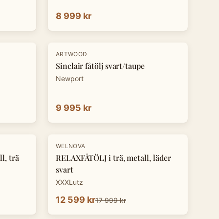
8 999 kr
ARTWOOD
Sinclair fåtölj svart/taupe
Newport
9 995 kr
-
30
%
WELNOVA
l, trä
RELAXFÅTÖLJ i trä, metall, läder
svart
XXXLutz
12 599 kr
17 999 kr