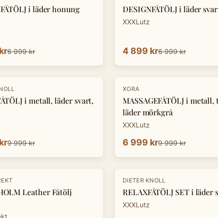
ÅTÖLJ i läder honung
DESIGNFÅTÖLJ i läder svar
XXXLutz
kr
4 899 kr
6 999 kr
6 999 kr
-
30
%
KNOLL
XORA
TÖLJ i metall, läder svart,
MASSAGEFÅTÖLJ i metall, te
n
läder mörkgrå
XXXLutz
kr
6 999 kr
9 999 kr
9 999 kr
-
33
%
REKT
DIETER KNOLL
OLM Leather Fåtölj
RELAXFÅTÖLJ SET i läder s
XXXLutz
ekt