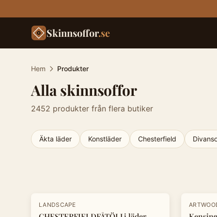
Skinnsoffor
.se
Hem
Produkter
Alla skinnsoffor
2452
produkter från flera butiker
Äkta läder
Konstläder
Chesterfield
Divanso
Produkter
-
30
%
-
20
%
LANDSCAPE
ARTWOO
CHESTERFIELDFÅTÖLJ i läder
Kensing