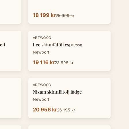
18 199 kr
25 999 kr
-
20
%
ARTWOOD
cit
Lee skinnfåtölj espresso
Newport
19 116 kr
23 895 kr
-
20
%
ARTWOOD
Nizam skinnfåtölj fudge
Newport
20 956 kr
26 195 kr