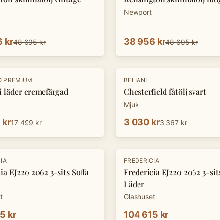
Newport
 kr
38 956 kr
48 695 kr
48 695 kr
-
10
%
O PREMIUM
BELIANI
i läder cremefärgad
Chesterfield fåtölj svart
Mjuk
 kr
3 030 kr
17 499 kr
3 367 kr
IA
FREDERICIA
ia EJ220 2062 3-sits Soffa
Fredericia EJ220 2062 3-sit
Läder
t
Glashuset
5 kr
104 615 kr