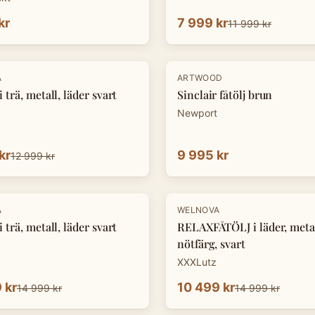
kr
7 999 kr
11 999 kr
A
ARTWOOD
 trä, metall, läder svart
Sinclair fåtölj brun
Newport
kr
9 995 kr
12 999 kr
-
30
%
A
WELNOVA
 trä, metall, läder svart
RELAXFÅTÖLJ i läder, metal
nötfärg, svart
XXXLutz
 kr
10 499 kr
14 999 kr
14 999 kr