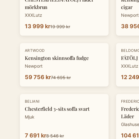
mörkbrun
cigar
XXXLutz
Newport
13 999 kr
38 956
19 999 kr
-
20
%
-
30
%
ARTWOOD
BELDOM
Kensington skinnsoffa fudge
FÅTÖLJ 
Newport
XXXLutz
59 756 kr
12 249
74 695 kr
-
10
%
BELIANI
FREDERIC
Chesterfield 3-sits soffa svart
Frederic
Läder
Mjuk
Glashuse
7 691 kr
104 61
8 546 kr