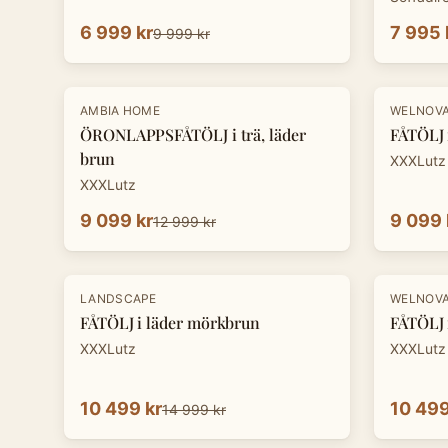
6 999 kr
7 995 
9 999 kr
-
30
%
-
30
%
AMBIA HOME
WELNOV
ÖRONLAPPSFÅTÖLJ i trä, läder
FÅTÖLJ i
brun
XXXLutz
XXXLutz
9 099 kr
9 099 
12 999 kr
-
30
%
-
30
%
LANDSCAPE
WELNOV
FÅTÖLJ i läder mörkbrun
FÅTÖLJ i
XXXLutz
XXXLutz
10 499 kr
10 499
14 999 kr