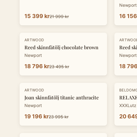
Newport
15 399 kr
16 156
21 999 kr
-
20
%
-
20
%
ARTWOOD
ARTWOO
Reed skinnfåtölj chocolate brown
Reed sk
Newport
Newport
18 796 kr
18 796
23 495 kr
-
20
%
-
30
%
ARTWOOD
BELDOM
Joan skinnfåtölj titanic anthracite
RELAXFÅ
Newport
XXXLutz
19 196 kr
20 649
23 995 kr