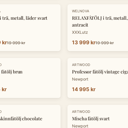
-
30
%
A
WELNOVA
 trä, metall, läder svart
RELAXFÅTÖLJ i trä, metall,
antracit
XXXLutz
 kr
13 999 kr
19 999 kr
19 999 kr
D
ARTWOOD
 fåtölj brun
Professor fåtölj vintage cig
Newport
 kr
14 995 kr
D
ARTWOOD
skinnfåtölj chocolate
Mischa fåtölj svart
Newport