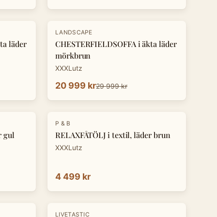
-
30
%
LANDSCAPE
a läder
CHESTERFIELDSOFFA i äkta läder
mörkbrun
XXXLutz
20 999 kr
29 999 kr
P & B
r gul
RELAXFÅTÖLJ i textil, läder brun
XXXLutz
4 499 kr
-
8
%
LIVETASTIC