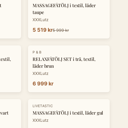
t
MASSAGEFÅTÖLJ i textil, läder
taupe
XXXLutz
5 519 kr
5 999 kr
P & B
xtil,
RELAXFÅTÖLJ SET i trä, textil,
läder brun
XXXLutz
6 999 kr
LIVETASTIC
vart
MASSAGEFÅTÖLJ i textil, läder gul
XXXLutz