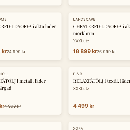
-
30
%
OME
LANDSCAPE
RFIELDSOFFA i äkta läder
CHESTERFIELDSOFFA i äkt
mörkbrun
XXXLutz
 kr
18 899 kr
24 999 kr
26 999 kr
KNOLL
P & B
ÅTÖLJ i metall, läder
RELAXFÅTÖLJ i textil, läde
ärgad
XXXLutz
kr
4 499 kr
4 999 kr
-
30
%
XORA