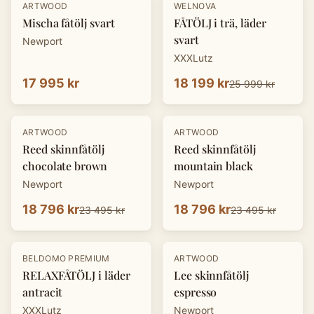
-
30
%
ARTWOOD
WELNOVA
Mischa fåtölj svart
FÅTÖLJ i trä, läder
svart
Newport
XXXLutz
17 995 kr
18 199 kr
25 999 kr
-
20
%
-
20
%
ARTWOOD
ARTWOOD
Reed skinnfåtölj
Reed skinnfåtölj
chocolate brown
mountain black
Newport
Newport
18 796 kr
18 796 kr
23 495 kr
23 495 kr
-
30
%
-
20
%
BELDOMO PREMIUM
ARTWOOD
RELAXFÅTÖLJ i läder
Lee skinnfåtölj
antracit
espresso
XXXLutz
Newport