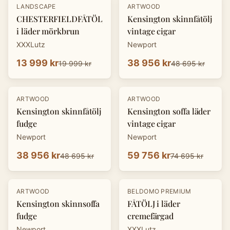
-
30
%
-
20
%
LANDSCAPE
ARTWOOD
CHESTERFIELDFÅTÖLJ
Kensington skinnfåtölj
i läder mörkbrun
vintage cigar
XXXLutz
Newport
13 999 kr
38 956 kr
19 999 kr
48 695 kr
-
20
%
-
20
%
ARTWOOD
ARTWOOD
Kensington skinnfåtölj
Kensington soffa läder
fudge
vintage cigar
Newport
Newport
38 956 kr
59 756 kr
48 695 kr
74 695 kr
-
20
%
-
30
%
ARTWOOD
BELDOMO PREMIUM
Kensington skinnsoffa
FÅTÖLJ i läder
fudge
cremefärgad
Newport
XXXLutz