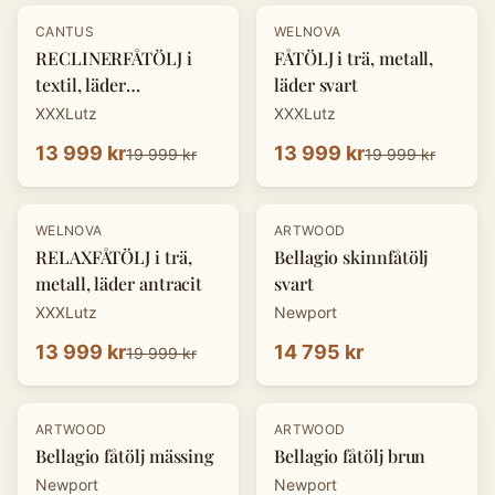
-
30
%
-
30
%
CANTUS
WELNOVA
RECLINERFÅTÖLJ i
FÅTÖLJ i trä, metall,
textil, läder
läder svart
cognacfärgad
XXXLutz
XXXLutz
13 999 kr
13 999 kr
19 999 kr
19 999 kr
-
30
%
WELNOVA
ARTWOOD
RELAXFÅTÖLJ i trä,
Bellagio skinnfåtölj
metall, läder antracit
svart
XXXLutz
Newport
13 999 kr
14 795 kr
19 999 kr
ARTWOOD
ARTWOOD
Bellagio fåtölj mässing
Bellagio fåtölj brun
Newport
Newport