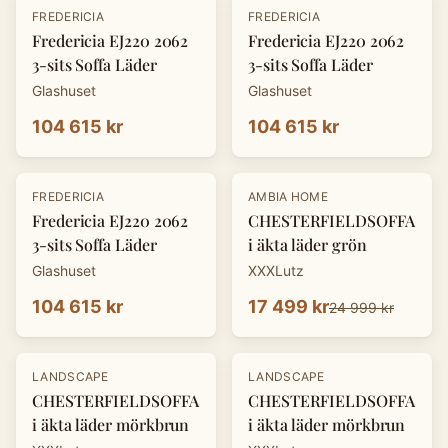
FREDERICIA
FREDERICIA
Fredericia EJ220 2062
Fredericia EJ220 2062
3-sits Soffa Läder
3-sits Soffa Läder
Glashuset
Glashuset
104 615 kr
104 615 kr
-
30
%
FREDERICIA
AMBIA HOME
Fredericia EJ220 2062
CHESTERFIELDSOFFA
3-sits Soffa Läder
i äkta läder grön
Glashuset
XXXLutz
104 615 kr
17 499 kr
24 999 kr
-
30
%
-
30
%
LANDSCAPE
LANDSCAPE
CHESTERFIELDSOFFA
CHESTERFIELDSOFFA
i äkta läder mörkbrun
i äkta läder mörkbrun