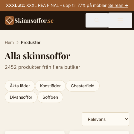
XXXLutz
:
XXXL REA FINAL - upp till 77% på möbler
Se rean →
Skinnsoffor
.se
Hem
Produkter
Alla skinnsoffor
2452
produkter från flera butiker
Äkta läder
Konstläder
Chesterfield
Divansoffor
Soffben
Produkter