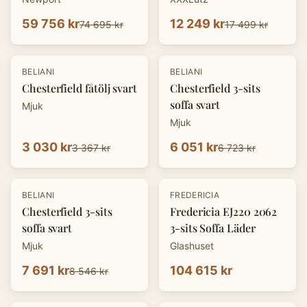
59 756 kr
12 249 kr
74 695 kr
17 499 kr
-
10
%
-
10
%
BELIANI
BELIANI
Chesterfield fåtölj svart
Chesterfield 3-sits
soffa svart
Mjuk
Mjuk
3 030 kr
6 051 kr
3 367 kr
6 723 kr
-
10
%
BELIANI
FREDERICIA
Chesterfield 3-sits
Fredericia EJ220 2062
soffa svart
3-sits Soffa Läder
Mjuk
Glashuset
7 691 kr
104 615 kr
8 546 kr