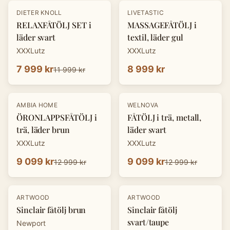
-
33
%
DIETER KNOLL
LIVETASTIC
RELAXFÅTÖLJ SET i
MASSAGEFÅTÖLJ i
läder svart
textil, läder gul
XXXLutz
XXXLutz
7 999 kr
8 999 kr
11 999 kr
-
30
%
-
30
%
AMBIA HOME
WELNOVA
ÖRONLAPPSFÅTÖLJ i
FÅTÖLJ i trä, metall,
trä, läder brun
läder svart
XXXLutz
XXXLutz
9 099 kr
9 099 kr
12 999 kr
12 999 kr
ARTWOOD
ARTWOOD
Sinclair fåtölj brun
Sinclair fåtölj
svart/taupe
Newport