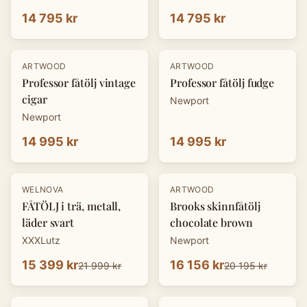
14 795 kr
14 795 kr
ARTWOOD
ARTWOOD
Professor fåtölj vintage
Professor fåtölj fudge
cigar
Newport
Newport
14 995 kr
14 995 kr
-
30
%
-
20
%
WELNOVA
ARTWOOD
FÅTÖLJ i trä, metall,
Brooks skinnfåtölj
läder svart
chocolate brown
XXXLutz
Newport
15 399 kr
16 156 kr
21 999 kr
20 195 kr