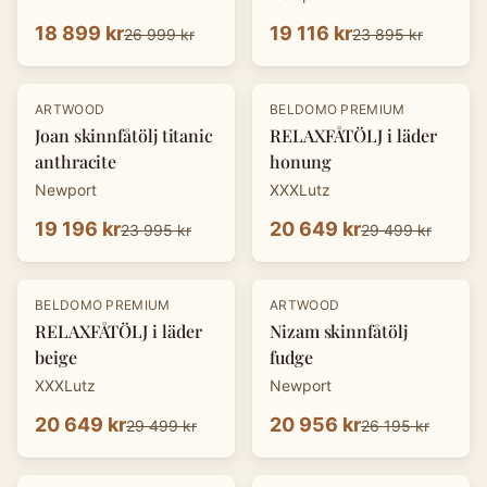
18 899 kr
19 116 kr
26 999 kr
23 895 kr
-
20
%
-
30
%
ARTWOOD
BELDOMO PREMIUM
Joan skinnfåtölj titanic
RELAXFÅTÖLJ i läder
anthracite
honung
Newport
XXXLutz
19 196 kr
20 649 kr
23 995 kr
29 499 kr
-
30
%
-
20
%
BELDOMO PREMIUM
ARTWOOD
RELAXFÅTÖLJ i läder
Nizam skinnfåtölj
beige
fudge
XXXLutz
Newport
20 649 kr
20 956 kr
29 499 kr
26 195 kr