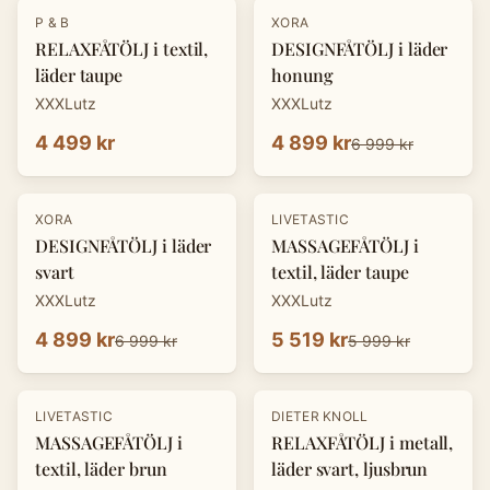
-
30
%
P & B
XORA
RELAXFÅTÖLJ i textil,
DESIGNFÅTÖLJ i läder
läder taupe
honung
XXXLutz
XXXLutz
4 499 kr
4 899 kr
6 999 kr
-
30
%
-
8
%
XORA
LIVETASTIC
DESIGNFÅTÖLJ i läder
MASSAGEFÅTÖLJ i
svart
textil, läder taupe
XXXLutz
XXXLutz
4 899 kr
5 519 kr
6 999 kr
5 999 kr
-
30
%
LIVETASTIC
DIETER KNOLL
MASSAGEFÅTÖLJ i
RELAXFÅTÖLJ i metall,
textil, läder brun
läder svart, ljusbrun