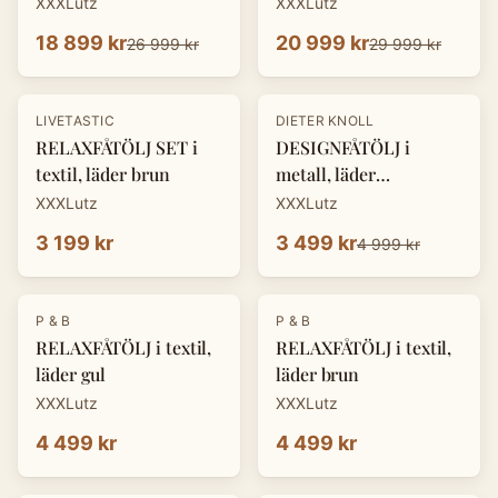
XXXLutz
XXXLutz
18 899 kr
20 999 kr
26 999 kr
29 999 kr
-
30
%
LIVETASTIC
DIETER KNOLL
RELAXFÅTÖLJ SET i
DESIGNFÅTÖLJ i
textil, läder brun
metall, läder
cognacfärgad
XXXLutz
XXXLutz
3 199 kr
3 499 kr
4 999 kr
P & B
P & B
RELAXFÅTÖLJ i textil,
RELAXFÅTÖLJ i textil,
läder gul
läder brun
XXXLutz
XXXLutz
4 499 kr
4 499 kr