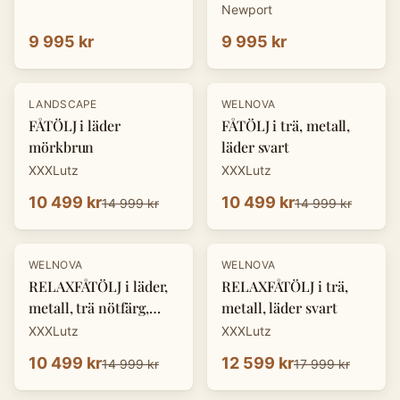
Newport
9 995 kr
9 995 kr
-
30
%
-
30
%
LANDSCAPE
WELNOVA
FÅTÖLJ i läder
FÅTÖLJ i trä, metall,
mörkbrun
läder svart
XXXLutz
XXXLutz
10 499 kr
10 499 kr
14 999 kr
14 999 kr
-
30
%
-
30
%
WELNOVA
WELNOVA
RELAXFÅTÖLJ i läder,
RELAXFÅTÖLJ i trä,
metall, trä nötfärg,
metall, läder svart
svart
XXXLutz
XXXLutz
10 499 kr
12 599 kr
14 999 kr
17 999 kr