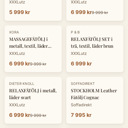
XXXLutz
XXXLutz
5 999 kr
6 999 kr
9 999 kr
-
30
%
XORA
P & B
MASSAGEFÅTÖLJ i
RELAXFÅTÖLJ SET i
metall, textil, läder
trä, textil, läder brun
mörkgrå
XXXLutz
XXXLutz
6 999 kr
6 999 kr
9 999 kr
-
30
%
DIETER KNOLL
SOFFADIREKT
RELAXFÅTÖLJ i metall,
STOCKHOLM Leather
läder svart
Fåtölj Cognac
XXXLutz
Soffadirekt
6 999 kr
7 995 kr
9 999 kr