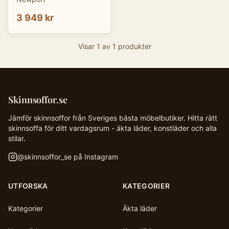
3 949 kr
Visar
1
av
1
produkter
Skinnsoffor.se
Jämför skinnsoffor från Sveriges bästa möbelbutiker. Hitta rätt
skinnsoffa för ditt vardagsrum - äkta läder, konstläder och alla
stilar.
@
skinnsoffor_se
på Instagram
UTFORSKA
KATEGORIER
Kategorier
Äkta läder