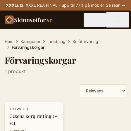
XXXLutz
:
XXXL REA FINAL - upp till 77% på möbler
Se rean →
Skinnsoffor
.se
Hem
Kategorier
Inredning
Småförvaring
Förvaringskorgar
Förvaringskorgar
1
produkt
Produkter
ARTWOOD
Cesena korg rotting 2-
set
Newport