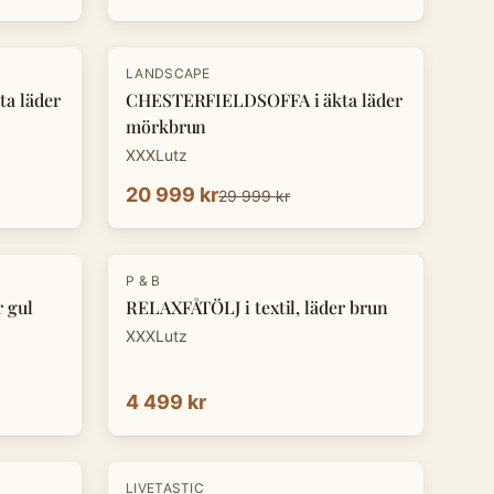
-
30
%
LANDSCAPE
a läder
CHESTERFIELDSOFFA i äkta läder
mörkbrun
XXXLutz
20 999 kr
29 999 kr
P & B
r gul
RELAXFÅTÖLJ i textil, läder brun
XXXLutz
4 499 kr
-
8
%
LIVETASTIC