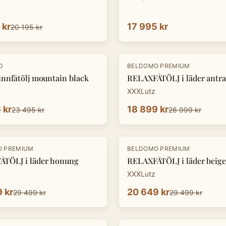
 kr
17 995 kr
20 195 kr
-
30
%
D
BELDOMO PREMIUM
innfåtölj mountain black
RELAXFÅTÖLJ i läder antra
XXXLutz
 kr
18 899 kr
23 495 kr
26 999 kr
-
30
%
O PREMIUM
BELDOMO PREMIUM
TÖLJ i läder honung
RELAXFÅTÖLJ i läder beige
XXXLutz
 kr
20 649 kr
29 499 kr
29 499 kr