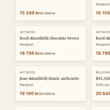
Newport
15 399 kr
16 156
21 999 kr
-
20
%
-
20
%
ARTWOOD
ARTWOO
Reed skinnfåtölj chocolate brown
Reed sk
Newport
Newport
18 796 kr
18 796
23 495 kr
-
20
%
-
30
%
ARTWOOD
BELDOM
Joan skinnfåtölj titanic anthracite
RELAXFÅ
Newport
XXXLutz
19 196 kr
20 649
23 995 kr