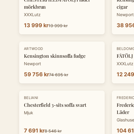
mörkbrun
cigar
XXXLutz
Newport
13 999 kr
38 956
19 999 kr
-
20
%
-
30
%
ARTWOOD
BELDOM
Kensington skinnsoffa fudge
FÅTÖLJ 
Newport
XXXLutz
59 756 kr
12 249
74 695 kr
-
10
%
BELIANI
FREDERIC
Chesterfield 3-sits soffa svart
Frederic
Läder
Mjuk
Glashuse
7 691 kr
104 61
8 546 kr