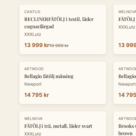
-
30
%
-
30
%
CANTUS
WELNOV
RECLINERFÅTÖLJ i textil, läder
FÅTÖLJ i
cognacfärgad
XXXLutz
XXXLutz
13 999 kr
13 999
19 999 kr
ARTWOOD
ARTWOO
Bellagio fåtölj mässing
Bellagio
Newport
Newport
14 795 kr
14 795
-
30
%
-
20
%
WELNOVA
ARTWOO
FÅTÖLJ i trä, metall, läder svart
Brooks 
brown
XXXLutz