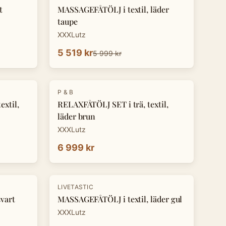
t
MASSAGEFÅTÖLJ i textil, läder
taupe
XXXLutz
5 519 kr
5 999 kr
P & B
xtil,
RELAXFÅTÖLJ SET i trä, textil,
läder brun
XXXLutz
6 999 kr
LIVETASTIC
vart
MASSAGEFÅTÖLJ i textil, läder gul
XXXLutz