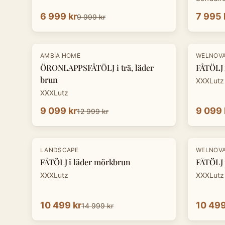
6 999 kr
7 995 
9 999 kr
-
30
%
-
30
%
AMBIA HOME
WELNOV
ÖRONLAPPSFÅTÖLJ i trä, läder
FÅTÖLJ i
brun
XXXLutz
XXXLutz
9 099 kr
9 099 
12 999 kr
-
30
%
-
30
%
LANDSCAPE
WELNOV
FÅTÖLJ i läder mörkbrun
FÅTÖLJ i
XXXLutz
XXXLutz
10 499 kr
10 499
14 999 kr