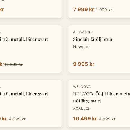
kr
7 999 kr
11 999 kr
A
ARTWOOD
 trä, metall, läder svart
Sinclair fåtölj brun
Newport
kr
9 995 kr
12 999 kr
-
30
%
A
WELNOVA
 trä, metall, läder svart
RELAXFÅTÖLJ i läder, metal
nötfärg, svart
XXXLutz
 kr
10 499 kr
14 999 kr
14 999 kr