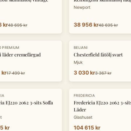
Newport
 kr
38 956 kr
48 695 kr
48 695 kr
-
10
%
O PREMIUM
BELIANI
i läder cremefärgad
Chesterfield fåtölj svart
Mjuk
 kr
3 030 kr
17 499 kr
3 367 kr
IA
FREDERICIA
ia EJ220 2062 3-sits Soffa
Fredericia EJ220 2062 3-sit
Läder
t
Glashuset
5 kr
104 615 kr