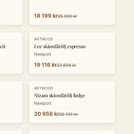
18 199 kr
25 999 kr
-
20
%
ARTWOOD
cit
Lee skinnfåtölj espresso
Newport
19 116 kr
23 895 kr
-
20
%
ARTWOOD
Nizam skinnfåtölj fudge
Newport
20 956 kr
26 195 kr