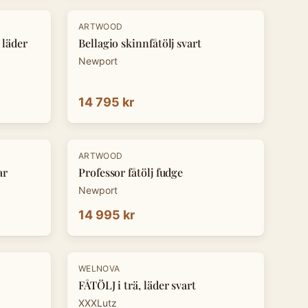
ARTWOOD
 läder
Bellagio skinnfåtölj svart
Newport
14 795 kr
ARTWOOD
ar
Professor fåtölj fudge
Newport
14 995 kr
-
30
%
WELNOVA
FÅTÖLJ i trä, läder svart
XXXLutz