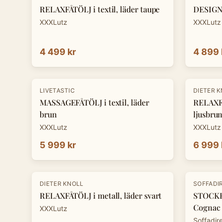
RELAXFÅTÖLJ i textil, läder taupe
DESIGNF
XXXLutz
XXXLutz
4 499 kr
4 899 
-
30
%
LIVETASTIC
DIETER 
MASSAGEFÅTÖLJ i textil, läder
RELAXFÅ
brun
ljusbru
XXXLutz
XXXLutz
5 999 kr
6 999 
-
30
%
DIETER KNOLL
SOFFADI
RELAXFÅTÖLJ i metall, läder svart
STOCKH
Cognac
XXXLutz
Soffadir