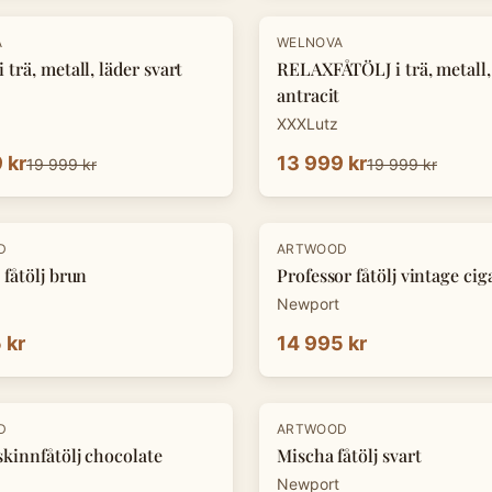
-
30
%
A
WELNOVA
 trä, metall, läder svart
RELAXFÅTÖLJ i trä, metall,
antracit
XXXLutz
 kr
13 999 kr
19 999 kr
19 999 kr
D
ARTWOOD
 fåtölj brun
Professor fåtölj vintage cig
Newport
 kr
14 995 kr
D
ARTWOOD
skinnfåtölj chocolate
Mischa fåtölj svart
Newport