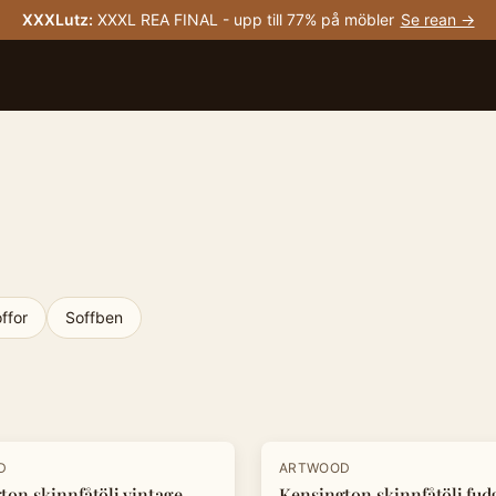
XXXLutz
:
XXXL REA FINAL - upp till 77% på möbler
Se rean →
ffor
Soffben
-
20
%
D
ARTWOOD
ton skinnfåtölj vintage
Kensington skinnfåtölj fud