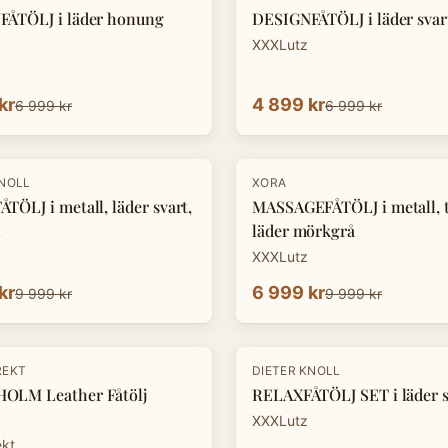
ÅTÖLJ i läder honung
DESIGNFÅTÖLJ i läder svar
XXXLutz
kr
4 899 kr
6 999 kr
6 999 kr
-
30
%
KNOLL
XORA
TÖLJ i metall, läder svart,
MASSAGEFÅTÖLJ i metall, te
n
läder mörkgrå
XXXLutz
kr
6 999 kr
9 999 kr
9 999 kr
-
33
%
REKT
DIETER KNOLL
OLM Leather Fåtölj
RELAXFÅTÖLJ SET i läder s
XXXLutz
ekt