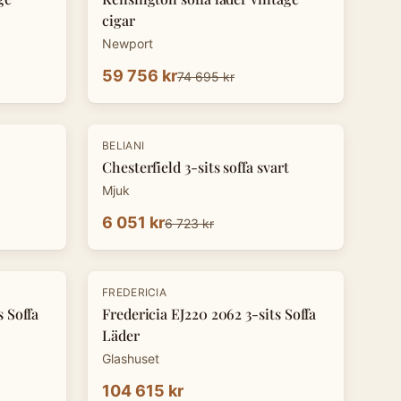
cigar
Newport
59 756 kr
74 695 kr
-
10
%
BELIANI
Chesterfield 3-sits soffa svart
Mjuk
6 051 kr
6 723 kr
FREDERICIA
s Soffa
Fredericia EJ220 2062 3-sits Soffa
Läder
Glashuset
104 615 kr