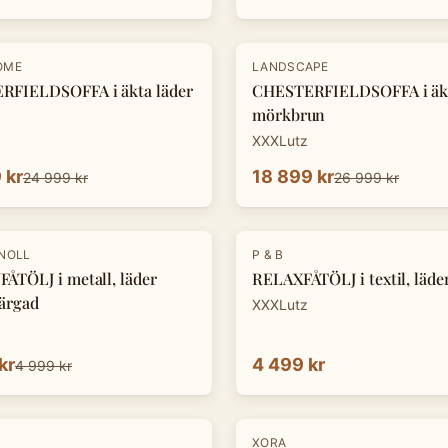
-
30
%
OME
LANDSCAPE
RFIELDSOFFA i äkta läder
CHESTERFIELDSOFFA i äkt
mörkbrun
XXXLutz
 kr
18 899 kr
24 999 kr
26 999 kr
KNOLL
P & B
ÅTÖLJ i metall, läder
RELAXFÅTÖLJ i textil, läde
ärgad
XXXLutz
kr
4 499 kr
4 999 kr
-
30
%
XORA