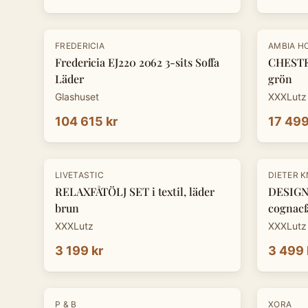
-
30
%
FREDERICIA
AMBIA H
Fredericia EJ220 2062 3-sits Soffa
CHESTE
Läder
grön
Glashuset
XXXLutz
104 615 kr
17 499
-
30
%
LIVETASTIC
DIETER 
RELAXFÅTÖLJ SET i textil, läder
DESIGNF
brun
cognacf
XXXLutz
XXXLutz
3 199 kr
3 499 
-
30
%
P & B
XORA