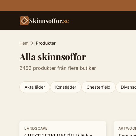
Skinnsoffor
.se
Hem
Produkter
Alla skinnsoffor
2452
produkter från flera butiker
Äkta läder
Konstläder
Chesterfield
Divanso
Produkter
-
30
%
-
20
%
LANDSCAPE
ARTWOO
CHESTERFIELDFÅTÖLJ i läder
Kensing