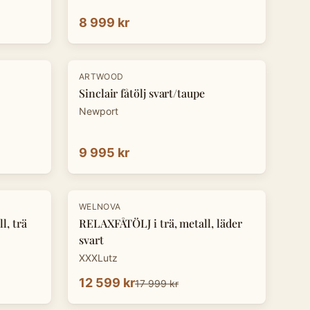
8 999 kr
ARTWOOD
Sinclair fåtölj svart/taupe
Newport
9 995 kr
-
30
%
WELNOVA
l, trä
RELAXFÅTÖLJ i trä, metall, läder
svart
XXXLutz
12 599 kr
17 999 kr