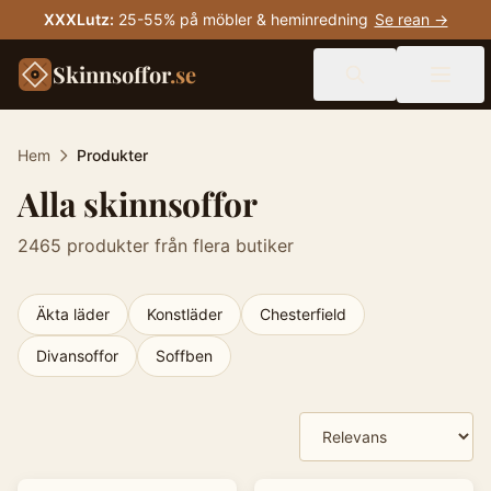
XXXLutz
:
25-55% på möbler & heminredning
Se rean →
Skinnsoffor
.se
Hem
Produkter
Alla skinnsoffor
2465
produkter från flera butiker
Äkta läder
Konstläder
Chesterfield
Divansoffor
Soffben
Produkter