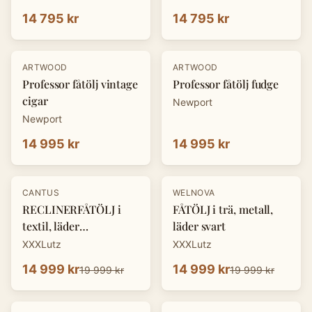
14 795 kr
14 795 kr
ARTWOOD
ARTWOOD
Professor fåtölj vintage
Professor fåtölj fudge
cigar
Newport
Newport
14 995 kr
14 995 kr
-
25
%
-
25
%
CANTUS
WELNOVA
RECLINERFÅTÖLJ i
FÅTÖLJ i trä, metall,
textil, läder
läder svart
cognacfärgad
XXXLutz
XXXLutz
14 999 kr
14 999 kr
19 999 kr
19 999 kr