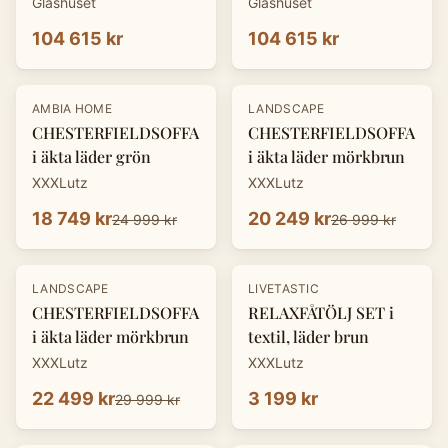
Glashuset
Glashuset
104 615 kr
104 615 kr
-
25
%
-
25
%
AMBIA HOME
LANDSCAPE
CHESTERFIELDSOFFA
CHESTERFIELDSOFFA
i äkta läder grön
i äkta läder mörkbrun
XXXLutz
XXXLutz
18 749 kr
20 249 kr
24 999 kr
26 999 kr
-
25
%
LANDSCAPE
LIVETASTIC
CHESTERFIELDSOFFA
RELAXFÅTÖLJ SET i
i äkta läder mörkbrun
textil, läder brun
XXXLutz
XXXLutz
22 499 kr
3 199 kr
29 999 kr