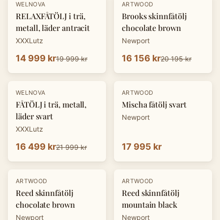
-
25
%
-
20
%
WELNOVA
ARTWOOD
RELAXFÅTÖLJ i trä,
Brooks skinnfåtölj
metall, läder antracit
chocolate brown
XXXLutz
Newport
14 999 kr
16 156 kr
19 999 kr
20 195 kr
-
25
%
WELNOVA
ARTWOOD
FÅTÖLJ i trä, metall,
Mischa fåtölj svart
läder svart
Newport
XXXLutz
16 499 kr
17 995 kr
21 999 kr
-
20
%
-
20
%
ARTWOOD
ARTWOOD
Reed skinnfåtölj
Reed skinnfåtölj
chocolate brown
mountain black
Newport
Newport