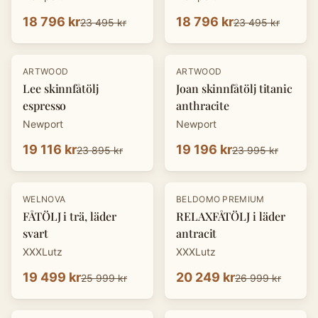
18 796 kr
18 796 kr
23 495 kr
23 495 kr
-
20
%
-
20
%
ARTWOOD
ARTWOOD
Lee skinnfåtölj
Joan skinnfåtölj titanic
espresso
anthracite
Newport
Newport
19 116 kr
19 196 kr
23 895 kr
23 995 kr
-
25
%
-
25
%
WELNOVA
BELDOMO PREMIUM
FÅTÖLJ i trä, läder
RELAXFÅTÖLJ i läder
svart
antracit
XXXLutz
XXXLutz
19 499 kr
20 249 kr
25 999 kr
26 999 kr