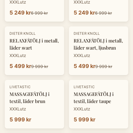
XXXLutz
XXXLutz
5 249 kr
5 249 kr
6 999 kr
6 999 kr
-
45
%
-
45
%
DIETER KNOLL
DIETER KNOLL
RELAXFÅTÖLJ i metall,
RELAXFÅTÖLJ i metall,
läder svart
läder svart, ljusbrun
XXXLutz
XXXLutz
5 499 kr
5 499 kr
9 999 kr
9 999 kr
LIVETASTIC
LIVETASTIC
MASSAGEFÅTÖLJ i
MASSAGEFÅTÖLJ i
textil, läder brun
textil, läder taupe
XXXLutz
XXXLutz
5 999 kr
5 999 kr