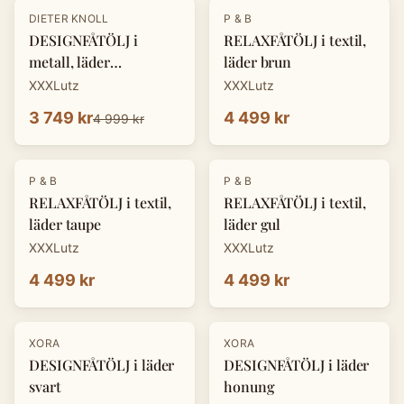
-
25
%
DIETER KNOLL
P & B
DESIGNFÅTÖLJ i
RELAXFÅTÖLJ i textil,
metall, läder
läder brun
cognacfärgad
XXXLutz
XXXLutz
3 749 kr
4 499 kr
4 999 kr
P & B
P & B
RELAXFÅTÖLJ i textil,
RELAXFÅTÖLJ i textil,
läder taupe
läder gul
XXXLutz
XXXLutz
4 499 kr
4 499 kr
-
25
%
-
25
%
XORA
XORA
DESIGNFÅTÖLJ i läder
DESIGNFÅTÖLJ i läder
svart
honung