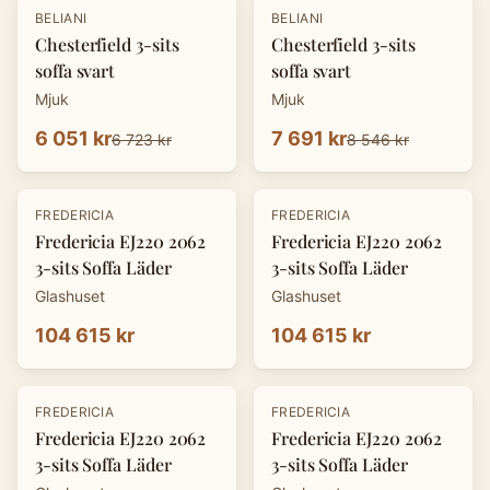
-
10
%
-
10
%
BELIANI
BELIANI
Chesterfield 3-sits
Chesterfield 3-sits
soffa svart
soffa svart
Mjuk
Mjuk
6 051 kr
7 691 kr
6 723 kr
8 546 kr
FREDERICIA
FREDERICIA
Fredericia EJ220 2062
Fredericia EJ220 2062
3-sits Soffa Läder
3-sits Soffa Läder
Glashuset
Glashuset
104 615 kr
104 615 kr
FREDERICIA
FREDERICIA
Fredericia EJ220 2062
Fredericia EJ220 2062
3-sits Soffa Läder
3-sits Soffa Läder