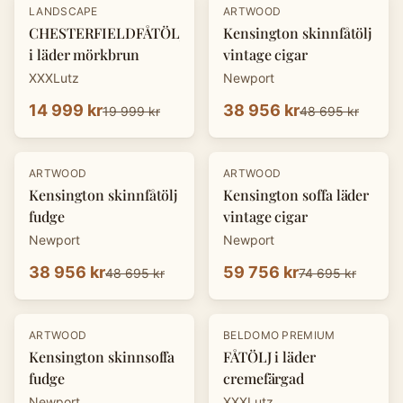
-
25
%
-
20
%
LANDSCAPE
ARTWOOD
CHESTERFIELDFÅTÖLJ
Kensington skinnfåtölj
i läder mörkbrun
vintage cigar
XXXLutz
Newport
14 999 kr
38 956 kr
19 999 kr
48 695 kr
-
20
%
-
20
%
ARTWOOD
ARTWOOD
Kensington skinnfåtölj
Kensington soffa läder
fudge
vintage cigar
Newport
Newport
38 956 kr
59 756 kr
48 695 kr
74 695 kr
-
20
%
-
25
%
ARTWOOD
BELDOMO PREMIUM
Kensington skinnsoffa
FÅTÖLJ i läder
fudge
cremefärgad
Newport
XXXLutz