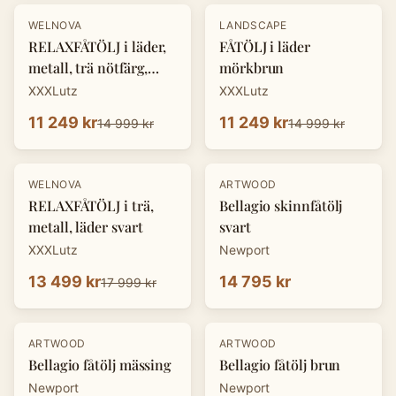
-
25
%
-
25
%
WELNOVA
LANDSCAPE
RELAXFÅTÖLJ i läder,
FÅTÖLJ i läder
metall, trä nötfärg,
mörkbrun
svart
XXXLutz
XXXLutz
11 249 kr
11 249 kr
14 999 kr
14 999 kr
-
25
%
WELNOVA
ARTWOOD
RELAXFÅTÖLJ i trä,
Bellagio skinnfåtölj
metall, läder svart
svart
XXXLutz
Newport
13 499 kr
14 795 kr
17 999 kr
ARTWOOD
ARTWOOD
Bellagio fåtölj mässing
Bellagio fåtölj brun
Newport
Newport