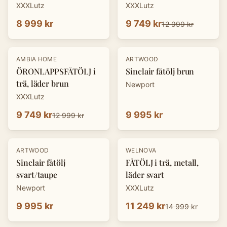
XXXLutz
XXXLutz
8 999 kr
9 749 kr
12 999 kr
-
25
%
AMBIA HOME
ARTWOOD
ÖRONLAPPSFÅTÖLJ i
Sinclair fåtölj brun
trä, läder brun
Newport
XXXLutz
9 749 kr
9 995 kr
12 999 kr
-
25
%
ARTWOOD
WELNOVA
Sinclair fåtölj
FÅTÖLJ i trä, metall,
svart/taupe
läder svart
Newport
XXXLutz
9 995 kr
11 249 kr
14 999 kr