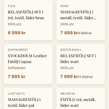
-
25
%
P & B
XORA
RELAXFÅTÖLJ SET i
MASSAGEFÅTÖLJ i
trä, textil, läder brun
metall, textil, läder
mörkgrå
XXXLutz
XXXLutz
6 999 kr
7 499 kr
9 999 kr
-
33
%
SOFFADIREKT
DIETER KNOLL
STOCKHOLM Leather
RELAXFÅTÖLJ SET i
Fåtölj Cognac
läder svart
Soffadirekt
XXXLutz
7 995 kr
7 999 kr
11 999 kr
-
25
%
LIVETASTIC
WELNOVA
MASSAGEFÅTÖLJ i
FÅTÖLJ i trä, metall,
textil, läder gul
läder svart