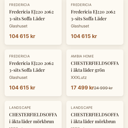
FREDERICIA
FREDERICIA
Fredericia EJ220 2062
Fredericia EJ220 2062
3-sits Soffa Läder
3-sits Soffa Läder
Glashuset
Glashuset
104 615 kr
104 615 kr
-
30
%
FREDERICIA
AMBIA HOME
Fredericia EJ220 2062
CHESTERFIELDSOFFA
3-sits Soffa Läder
i äkta läder grön
Glashuset
XXXLutz
104 615 kr
17 499 kr
24 999 kr
-
30
%
-
30
%
LANDSCAPE
LANDSCAPE
CHESTERFIELDSOFFA
CHESTERFIELDSOFFA
i äkta läder mörkbrun
i äkta läder mörkbrun