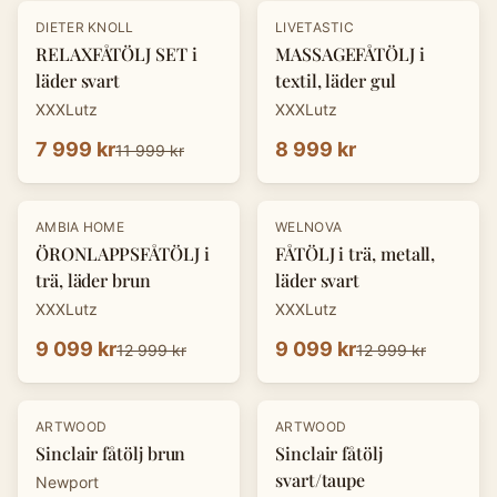
-
33
%
DIETER KNOLL
LIVETASTIC
RELAXFÅTÖLJ SET i
MASSAGEFÅTÖLJ i
läder svart
textil, läder gul
XXXLutz
XXXLutz
7 999 kr
8 999 kr
11 999 kr
-
30
%
-
30
%
AMBIA HOME
WELNOVA
ÖRONLAPPSFÅTÖLJ i
FÅTÖLJ i trä, metall,
trä, läder brun
läder svart
XXXLutz
XXXLutz
9 099 kr
9 099 kr
12 999 kr
12 999 kr
ARTWOOD
ARTWOOD
Sinclair fåtölj brun
Sinclair fåtölj
svart/taupe
Newport