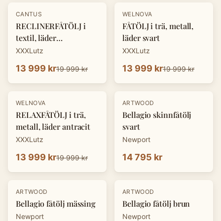
-
30
%
-
30
%
CANTUS
WELNOVA
RECLINERFÅTÖLJ i
FÅTÖLJ i trä, metall,
textil, läder
läder svart
cognacfärgad
XXXLutz
XXXLutz
13 999 kr
13 999 kr
19 999 kr
19 999 kr
-
30
%
WELNOVA
ARTWOOD
RELAXFÅTÖLJ i trä,
Bellagio skinnfåtölj
metall, läder antracit
svart
XXXLutz
Newport
13 999 kr
14 795 kr
19 999 kr
ARTWOOD
ARTWOOD
Bellagio fåtölj mässing
Bellagio fåtölj brun
Newport
Newport