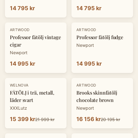
14 795 kr
14 795 kr
ARTWOOD
ARTWOOD
Professor fåtölj vintage
Professor fåtölj fudge
cigar
Newport
Newport
14 995 kr
14 995 kr
-
30
%
-
20
%
WELNOVA
ARTWOOD
FÅTÖLJ i trä, metall,
Brooks skinnfåtölj
läder svart
chocolate brown
XXXLutz
Newport
15 399 kr
16 156 kr
21 999 kr
20 195 kr