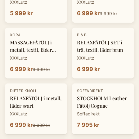
XXXLutz
XXXLutz
5 999 kr
6 999 kr
9 999 kr
-
30
%
XORA
P & B
MASSAGEFÅTÖLJ i
RELAXFÅTÖLJ SET i
metall, textil, läder
trä, textil, läder brun
mörkgrå
XXXLutz
XXXLutz
6 999 kr
6 999 kr
9 999 kr
-
30
%
DIETER KNOLL
SOFFADIREKT
RELAXFÅTÖLJ i metall,
STOCKHOLM Leather
läder svart
Fåtölj Cognac
XXXLutz
Soffadirekt
6 999 kr
7 995 kr
9 999 kr