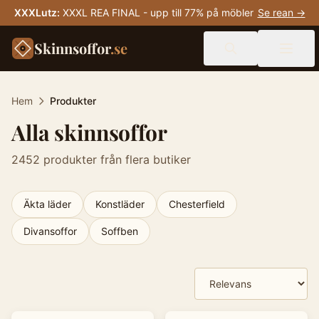
XXXLutz
:
XXXL REA FINAL - upp till 77% på möbler
Se rean →
Skinnsoffor
.se
Hem
Produkter
Alla skinnsoffor
2452
produkter från flera butiker
Äkta läder
Konstläder
Chesterfield
Divansoffor
Soffben
Produkter