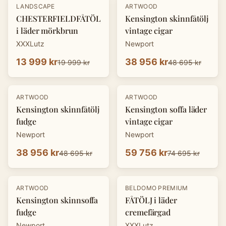
-
30
%
-
20
%
LANDSCAPE
ARTWOOD
CHESTERFIELDFÅTÖLJ
Kensington skinnfåtölj
i läder mörkbrun
vintage cigar
XXXLutz
Newport
13 999 kr
38 956 kr
19 999 kr
48 695 kr
-
20
%
-
20
%
ARTWOOD
ARTWOOD
Kensington skinnfåtölj
Kensington soffa läder
fudge
vintage cigar
Newport
Newport
38 956 kr
59 756 kr
48 695 kr
74 695 kr
-
20
%
-
30
%
ARTWOOD
BELDOMO PREMIUM
Kensington skinnsoffa
FÅTÖLJ i läder
fudge
cremefärgad
Newport
XXXLutz