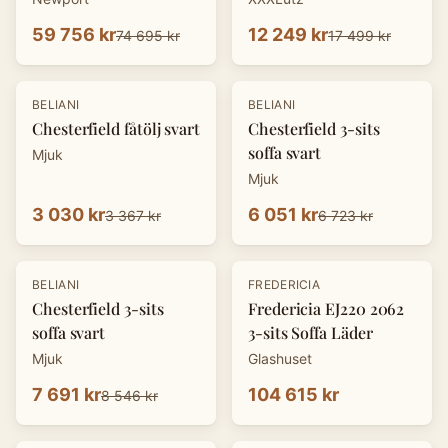
59 756 kr
12 249 kr
74 695 kr
17 499 kr
-
10
%
-
10
%
BELIANI
BELIANI
Chesterfield fåtölj svart
Chesterfield 3-sits
soffa svart
Mjuk
Mjuk
3 030 kr
6 051 kr
3 367 kr
6 723 kr
-
10
%
BELIANI
FREDERICIA
Chesterfield 3-sits
Fredericia EJ220 2062
soffa svart
3-sits Soffa Läder
Mjuk
Glashuset
7 691 kr
104 615 kr
8 546 kr