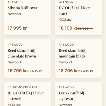
-
30
%
ARTWOOD
WELNOVA
Mischa fåtölj svart
FÅTÖLJ i trä, läder
svart
Newport
XXXLutz
17 995 kr
18 199 kr
25 999 kr
-
20
%
-
20
%
ARTWOOD
ARTWOOD
Reed skinnfåtölj
Reed skinnfåtölj
chocolate brown
mountain black
Newport
Newport
18 796 kr
18 796 kr
23 495 kr
23 495 kr
-
30
%
-
20
%
BELDOMO PREMIUM
ARTWOOD
RELAXFÅTÖLJ i läder
Lee skinnfåtölj
antracit
espresso
XXXLutz
Newport