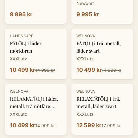
Newport
9 995 kr
9 995 kr
-
30
%
-
30
%
LANDSCAPE
WELNOVA
FÅTÖLJ i läder
FÅTÖLJ i trä, metall,
mörkbrun
läder svart
XXXLutz
XXXLutz
10 499 kr
10 499 kr
14 999 kr
14 999 kr
-
30
%
-
30
%
WELNOVA
WELNOVA
RELAXFÅTÖLJ i läder,
RELAXFÅTÖLJ i trä,
metall, trä nötfärg,
metall, läder svart
svart
XXXLutz
XXXLutz
10 499 kr
12 599 kr
14 999 kr
17 999 kr