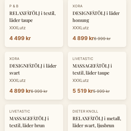
-
30
%
P & B
XORA
RELAXFÅTÖLJ i textil,
DESIGNFÅTÖLJ i läder
läder taupe
honung
XXXLutz
XXXLutz
4 499 kr
4 899 kr
6 999 kr
-
30
%
-
8
%
XORA
LIVETASTIC
DESIGNFÅTÖLJ i läder
MASSAGEFÅTÖLJ i
svart
textil, läder taupe
XXXLutz
XXXLutz
4 899 kr
5 519 kr
6 999 kr
5 999 kr
-
30
%
LIVETASTIC
DIETER KNOLL
MASSAGEFÅTÖLJ i
RELAXFÅTÖLJ i metall,
textil, läder brun
läder svart, ljusbrun