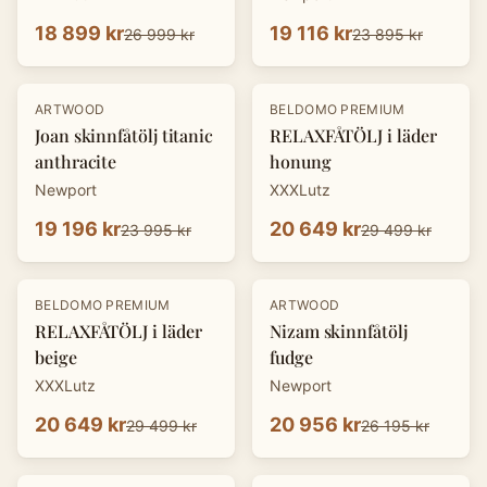
18 899 kr
19 116 kr
26 999 kr
23 895 kr
-
20
%
-
30
%
ARTWOOD
BELDOMO PREMIUM
Joan skinnfåtölj titanic
RELAXFÅTÖLJ i läder
anthracite
honung
Newport
XXXLutz
19 196 kr
20 649 kr
23 995 kr
29 499 kr
-
30
%
-
20
%
BELDOMO PREMIUM
ARTWOOD
RELAXFÅTÖLJ i läder
Nizam skinnfåtölj
beige
fudge
XXXLutz
Newport
20 649 kr
20 956 kr
29 499 kr
26 195 kr