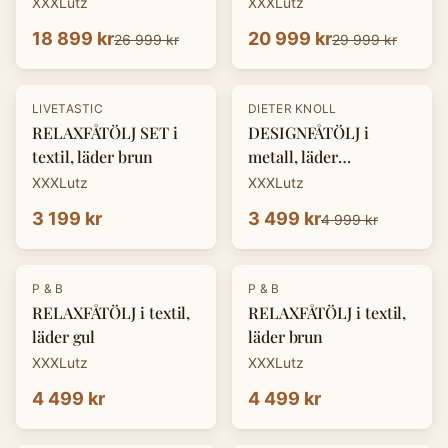
XXXLutz
XXXLutz
18 899 kr
20 999 kr
26 999 kr
29 999 kr
-
30
%
LIVETASTIC
DIETER KNOLL
RELAXFÅTÖLJ SET i
DESIGNFÅTÖLJ i
textil, läder brun
metall, läder
cognacfärgad
XXXLutz
XXXLutz
3 199 kr
3 499 kr
4 999 kr
P & B
P & B
RELAXFÅTÖLJ i textil,
RELAXFÅTÖLJ i textil,
läder gul
läder brun
XXXLutz
XXXLutz
4 499 kr
4 499 kr