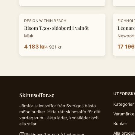
-
15
%
-
20
%
DESIGN WITHIN REACH
EICHHOL
Risom T.300 sidobord i valnöt
Léonard
Mjuk
Newport
4 183 kr
17 196
4 921 kr
UTFORSK
Skinnsoffor.se
Kategorier
Jämför skinnsoffor från Sveriges bästa
möbelbutiker. Hitta rätt skinnsoffa för ditt
Varumärke
vardagsrum - äkta läder, konstläder och
Butiker
alla stilar.
Alla produ
@
skinnsoffor_se
på Instagram