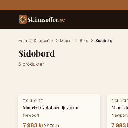
Skinnsoffor
.se
Hem
Kategorier
Möbler
Bord
Sidobord
Sidobord
6
produkter
Produkter
-
20
%
-
20
%
EICHHOLTZ
EICHHOL
Maurizio sidobord ljusbrun
Maurizi
Newport
Newport
7 983 kr
7 983 
9 979 kr