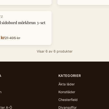
TZ
 sidobord mörkbrun 3-set
 kr
21 495 kr
Visar
6
av
6
produkter
A
KATEGORIER
Äkta läder
n
Konstläder
Chesterfield
kter A-Ö
Divansoffor