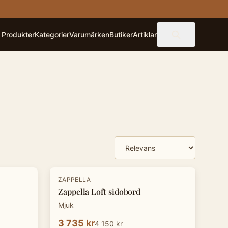
Produkter
Kategorier
Varumärken
Butiker
Artiklar
-
10
%
ZAPPELLA
Zappella Loft sidobord
Mjuk
3 735 kr
4 150 kr