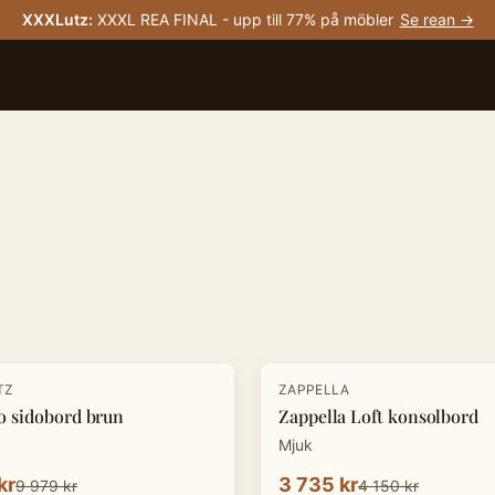
XXXLutz
:
XXXL REA FINAL - upp till 77% på möbler
Se rean →
-
10
%
TZ
ZAPPELLA
o sidobord brun
Zappella Loft konsolbord
Mjuk
kr
3 735 kr
9 979 kr
4 150 kr