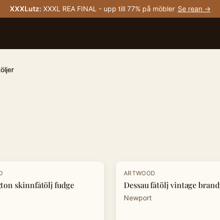
XXXLutz
:
XXXL REA FINAL - upp till 77% på möbler
Se rean →
öljer
D
ARTWOOD
ton skinnfåtölj fudge
Dessau fåtölj vintage brand
Newport