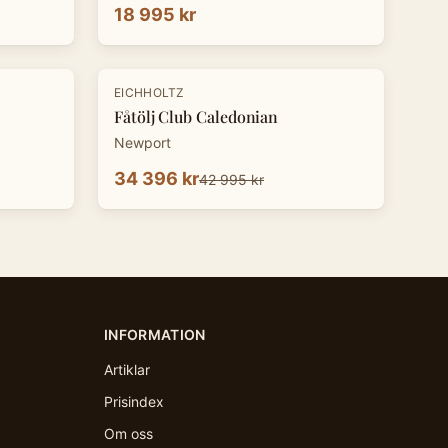
18 995 kr
-
20
%
EICHHOLTZ
Fåtölj Club Caledonian
Newport
34 396 kr
42 995 kr
INFORMATION
Artiklar
Prisindex
Om oss