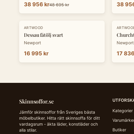
38 956 kr
38 956
48 695 kr
-
20
%
ARTWOOD
ARTWOO
Dessau fåtölj svart
Churcht
Newport
Newport
16 995 kr
17 836
UTFORSK
Skinnsoffor.se
Kategorier
Jämför skinnsoffor från Sveriges bästa
möbelbutiker. Hitta rätt skinnsoffa för ditt
Varumärke
vardagsrum - äkta läder, konstläder och
Butiker
alla stilar.