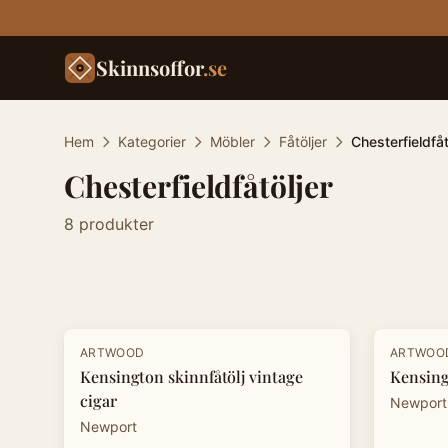
Skinnsoffor
.se
Hem
Kategorier
Möbler
Fåtöljer
Chesterfieldfåt
Chesterfieldfåtöljer
8
produkter
Produkter
-
20
%
-
20
%
ARTWOOD
ARTWOO
Kensington skinnfåtölj vintage
Kensing
cigar
Newport
Newport