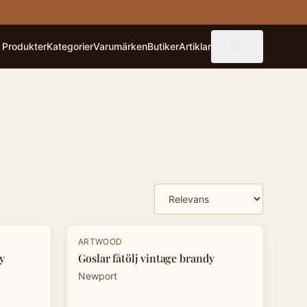
Produkter
Kategorier
Varumärken
Butiker
Artiklar
ARTWOOD
y
Goslar fåtölj vintage brandy
Newport