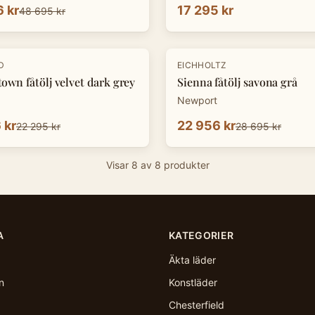
 kr
17 295 kr
48 695 kr
-
20
%
D
EICHHOLTZ
own fåtölj velvet dark grey
Sienna fåtölj savona grå
Newport
 kr
22 956 kr
22 295 kr
28 695 kr
Visar
8
av
8
produkter
A
KATEGORIER
Äkta läder
n
Konstläder
Chesterfield