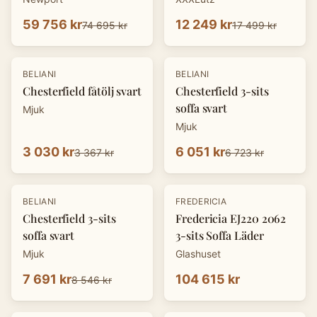
59 756 kr
12 249 kr
74 695 kr
17 499 kr
-
10
%
-
10
%
BELIANI
BELIANI
Chesterfield fåtölj svart
Chesterfield 3-sits
soffa svart
Mjuk
Mjuk
3 030 kr
6 051 kr
3 367 kr
6 723 kr
-
10
%
BELIANI
FREDERICIA
Chesterfield 3-sits
Fredericia EJ220 2062
soffa svart
3-sits Soffa Läder
Mjuk
Glashuset
7 691 kr
104 615 kr
8 546 kr