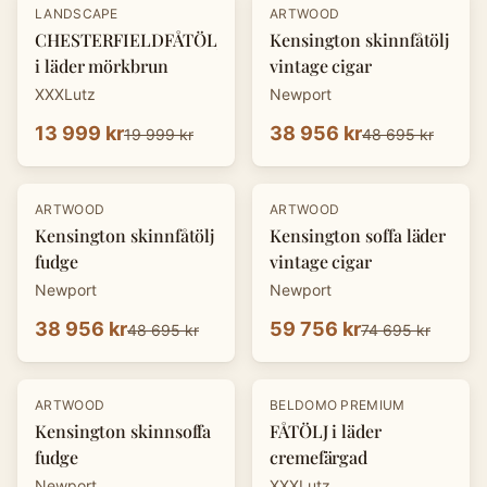
-
30
%
-
20
%
LANDSCAPE
ARTWOOD
CHESTERFIELDFÅTÖLJ
Kensington skinnfåtölj
i läder mörkbrun
vintage cigar
XXXLutz
Newport
13 999 kr
38 956 kr
19 999 kr
48 695 kr
-
20
%
-
20
%
ARTWOOD
ARTWOOD
Kensington skinnfåtölj
Kensington soffa läder
fudge
vintage cigar
Newport
Newport
38 956 kr
59 756 kr
48 695 kr
74 695 kr
-
20
%
-
30
%
ARTWOOD
BELDOMO PREMIUM
Kensington skinnsoffa
FÅTÖLJ i läder
fudge
cremefärgad
Newport
XXXLutz