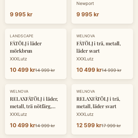
Newport
9 995 kr
9 995 kr
-
30
%
-
30
%
LANDSCAPE
WELNOVA
FÅTÖLJ i läder
FÅTÖLJ i trä, metall,
mörkbrun
läder svart
XXXLutz
XXXLutz
10 499 kr
10 499 kr
14 999 kr
14 999 kr
-
30
%
-
30
%
WELNOVA
WELNOVA
RELAXFÅTÖLJ i läder,
RELAXFÅTÖLJ i trä,
metall, trä nötfärg,
metall, läder svart
svart
XXXLutz
XXXLutz
10 499 kr
12 599 kr
14 999 kr
17 999 kr