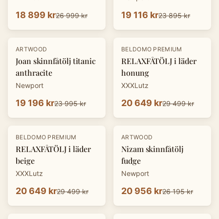
18 899 kr
19 116 kr
26 999 kr
23 895 kr
-
20
%
-
30
%
ARTWOOD
BELDOMO PREMIUM
Joan skinnfåtölj titanic
RELAXFÅTÖLJ i läder
anthracite
honung
Newport
XXXLutz
19 196 kr
20 649 kr
23 995 kr
29 499 kr
-
30
%
-
20
%
BELDOMO PREMIUM
ARTWOOD
RELAXFÅTÖLJ i läder
Nizam skinnfåtölj
beige
fudge
XXXLutz
Newport
20 649 kr
20 956 kr
29 499 kr
26 195 kr