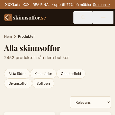
XXXLutz
:
XXXL REA FINAL - upp till 77% på möbler
Se rean →
Skinnsoffor
.se
Hem
Produkter
Alla skinnsoffor
2452
produkter från flera butiker
Äkta läder
Konstläder
Chesterfield
Divansoffor
Soffben
Produkter