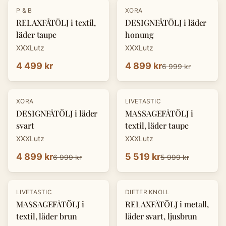
-
30
%
P & B
XORA
RELAXFÅTÖLJ i textil,
DESIGNFÅTÖLJ i läder
läder taupe
honung
XXXLutz
XXXLutz
4 499 kr
4 899 kr
6 999 kr
-
30
%
-
8
%
XORA
LIVETASTIC
DESIGNFÅTÖLJ i läder
MASSAGEFÅTÖLJ i
svart
textil, läder taupe
XXXLutz
XXXLutz
4 899 kr
5 519 kr
6 999 kr
5 999 kr
-
30
%
LIVETASTIC
DIETER KNOLL
MASSAGEFÅTÖLJ i
RELAXFÅTÖLJ i metall,
textil, läder brun
läder svart, ljusbrun