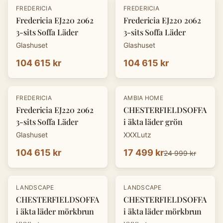
FREDERICIA
FREDERICIA
Fredericia EJ220 2062
Fredericia EJ220 2062
3-sits Soffa Läder
3-sits Soffa Läder
Glashuset
Glashuset
104 615 kr
104 615 kr
-
30
%
FREDERICIA
AMBIA HOME
Fredericia EJ220 2062
CHESTERFIELDSOFFA
3-sits Soffa Läder
i äkta läder grön
Glashuset
XXXLutz
104 615 kr
17 499 kr
24 999 kr
-
30
%
-
30
%
LANDSCAPE
LANDSCAPE
CHESTERFIELDSOFFA
CHESTERFIELDSOFFA
i äkta läder mörkbrun
i äkta läder mörkbrun