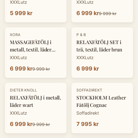
XXXLutz
XXXLutz
5 999 kr
6 999 kr
9 999 kr
-
30
%
XORA
P & B
MASSAGEFÅTÖLJ i
RELAXFÅTÖLJ SET i
metall, textil, läder
trä, textil, läder brun
mörkgrå
XXXLutz
XXXLutz
6 999 kr
6 999 kr
9 999 kr
-
30
%
DIETER KNOLL
SOFFADIREKT
RELAXFÅTÖLJ i metall,
STOCKHOLM Leather
läder svart
Fåtölj Cognac
XXXLutz
Soffadirekt
6 999 kr
7 995 kr
9 999 kr