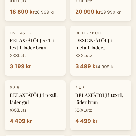
XXXLutz
XXXLutz
18 899 kr
20 999 kr
26 999 kr
29 999 kr
-
30
%
LIVETASTIC
DIETER KNOLL
RELAXFÅTÖLJ SET i
DESIGNFÅTÖLJ i
textil, läder brun
metall, läder
cognacfärgad
XXXLutz
XXXLutz
3 199 kr
3 499 kr
4 999 kr
P & B
P & B
RELAXFÅTÖLJ i textil,
RELAXFÅTÖLJ i textil,
läder gul
läder brun
XXXLutz
XXXLutz
4 499 kr
4 499 kr