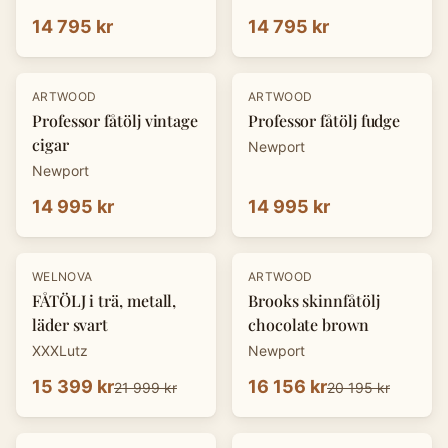
14 795 kr
14 795 kr
ARTWOOD
ARTWOOD
Professor fåtölj vintage
Professor fåtölj fudge
cigar
Newport
Newport
14 995 kr
14 995 kr
-
30
%
-
20
%
WELNOVA
ARTWOOD
FÅTÖLJ i trä, metall,
Brooks skinnfåtölj
läder svart
chocolate brown
XXXLutz
Newport
15 399 kr
16 156 kr
21 999 kr
20 195 kr