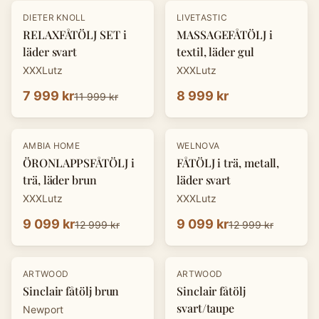
-
33
%
DIETER KNOLL
LIVETASTIC
RELAXFÅTÖLJ SET i
MASSAGEFÅTÖLJ i
läder svart
textil, läder gul
XXXLutz
XXXLutz
7 999 kr
8 999 kr
11 999 kr
-
30
%
-
30
%
AMBIA HOME
WELNOVA
ÖRONLAPPSFÅTÖLJ i
FÅTÖLJ i trä, metall,
trä, läder brun
läder svart
XXXLutz
XXXLutz
9 099 kr
9 099 kr
12 999 kr
12 999 kr
ARTWOOD
ARTWOOD
Sinclair fåtölj brun
Sinclair fåtölj
svart/taupe
Newport