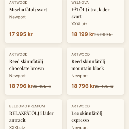
-
30
%
ARTWOOD
WELNOVA
Mischa fåtölj svart
FÅTÖLJ i trä, läder
svart
Newport
XXXLutz
17 995 kr
18 199 kr
25 999 kr
-
20
%
-
20
%
ARTWOOD
ARTWOOD
Reed skinnfåtölj
Reed skinnfåtölj
chocolate brown
mountain black
Newport
Newport
18 796 kr
18 796 kr
23 495 kr
23 495 kr
-
30
%
-
20
%
BELDOMO PREMIUM
ARTWOOD
RELAXFÅTÖLJ i läder
Lee skinnfåtölj
antracit
espresso
XXXLutz
Newport