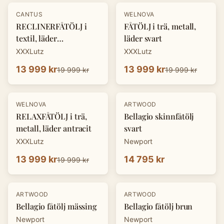
-
30
%
-
30
%
CANTUS
WELNOVA
RECLINERFÅTÖLJ i
FÅTÖLJ i trä, metall,
textil, läder
läder svart
cognacfärgad
XXXLutz
XXXLutz
13 999 kr
13 999 kr
19 999 kr
19 999 kr
-
30
%
WELNOVA
ARTWOOD
RELAXFÅTÖLJ i trä,
Bellagio skinnfåtölj
metall, läder antracit
svart
XXXLutz
Newport
13 999 kr
14 795 kr
19 999 kr
ARTWOOD
ARTWOOD
Bellagio fåtölj mässing
Bellagio fåtölj brun
Newport
Newport