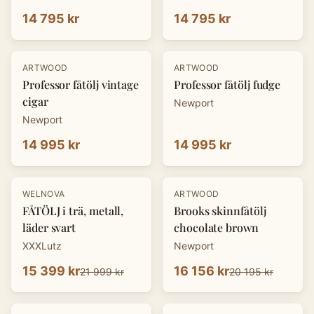
14 795 kr
14 795 kr
ARTWOOD
ARTWOOD
Professor fåtölj vintage
Professor fåtölj fudge
cigar
Newport
Newport
14 995 kr
14 995 kr
-
30
%
-
20
%
WELNOVA
ARTWOOD
FÅTÖLJ i trä, metall,
Brooks skinnfåtölj
läder svart
chocolate brown
XXXLutz
Newport
15 399 kr
16 156 kr
21 999 kr
20 195 kr