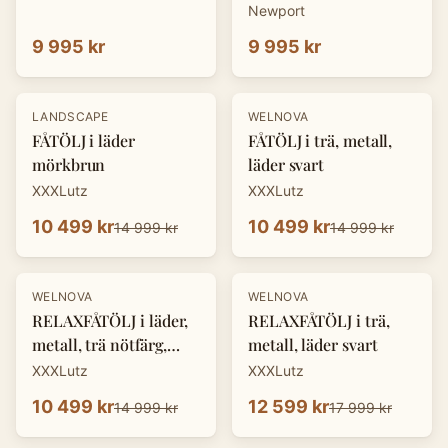
Newport
9 995 kr
9 995 kr
-
30
%
-
30
%
LANDSCAPE
WELNOVA
FÅTÖLJ i läder
FÅTÖLJ i trä, metall,
mörkbrun
läder svart
XXXLutz
XXXLutz
10 499 kr
10 499 kr
14 999 kr
14 999 kr
-
30
%
-
30
%
WELNOVA
WELNOVA
RELAXFÅTÖLJ i läder,
RELAXFÅTÖLJ i trä,
metall, trä nötfärg,
metall, läder svart
svart
XXXLutz
XXXLutz
10 499 kr
12 599 kr
14 999 kr
17 999 kr