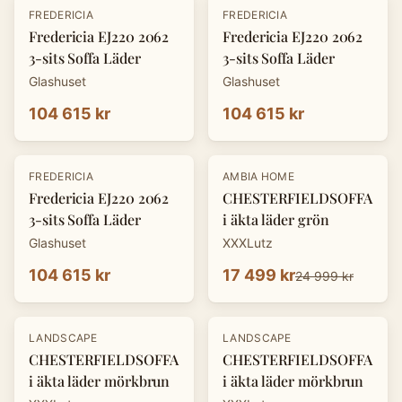
FREDERICIA
FREDERICIA
Fredericia EJ220 2062
Fredericia EJ220 2062
3-sits Soffa Läder
3-sits Soffa Läder
Glashuset
Glashuset
104 615 kr
104 615 kr
-
30
%
FREDERICIA
AMBIA HOME
Fredericia EJ220 2062
CHESTERFIELDSOFFA
3-sits Soffa Läder
i äkta läder grön
Glashuset
XXXLutz
104 615 kr
17 499 kr
24 999 kr
-
30
%
-
30
%
LANDSCAPE
LANDSCAPE
CHESTERFIELDSOFFA
CHESTERFIELDSOFFA
i äkta läder mörkbrun
i äkta läder mörkbrun