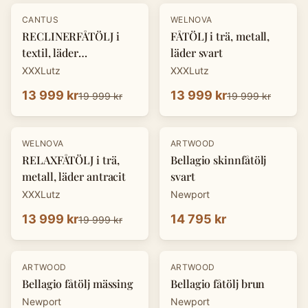
-
30
%
-
30
%
CANTUS
WELNOVA
RECLINERFÅTÖLJ i
FÅTÖLJ i trä, metall,
textil, läder
läder svart
cognacfärgad
XXXLutz
XXXLutz
13 999 kr
13 999 kr
19 999 kr
19 999 kr
-
30
%
WELNOVA
ARTWOOD
RELAXFÅTÖLJ i trä,
Bellagio skinnfåtölj
metall, läder antracit
svart
XXXLutz
Newport
13 999 kr
14 795 kr
19 999 kr
ARTWOOD
ARTWOOD
Bellagio fåtölj mässing
Bellagio fåtölj brun
Newport
Newport