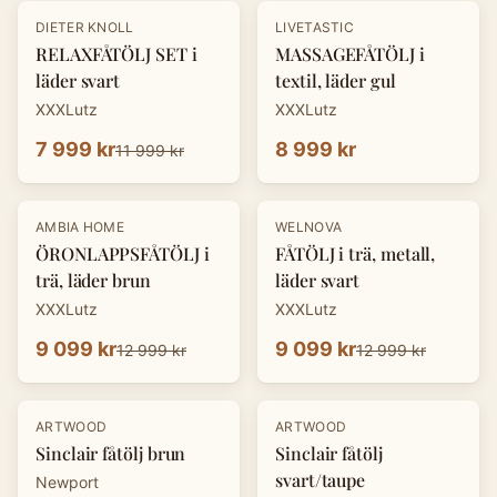
-
33
%
DIETER KNOLL
LIVETASTIC
RELAXFÅTÖLJ SET i
MASSAGEFÅTÖLJ i
läder svart
textil, läder gul
XXXLutz
XXXLutz
7 999 kr
8 999 kr
11 999 kr
-
30
%
-
30
%
AMBIA HOME
WELNOVA
ÖRONLAPPSFÅTÖLJ i
FÅTÖLJ i trä, metall,
trä, läder brun
läder svart
XXXLutz
XXXLutz
9 099 kr
9 099 kr
12 999 kr
12 999 kr
ARTWOOD
ARTWOOD
Sinclair fåtölj brun
Sinclair fåtölj
svart/taupe
Newport