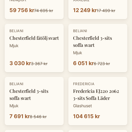
59 756 kr
12 249 kr
74 695 kr
17 499 kr
-
10
%
-
10
%
BELIANI
BELIANI
Chesterfield fåtölj svart
Chesterfield 3-sits
soffa svart
Mjuk
Mjuk
3 030 kr
6 051 kr
3 367 kr
6 723 kr
-
10
%
BELIANI
FREDERICIA
Chesterfield 3-sits
Fredericia EJ220 2062
soffa svart
3-sits Soffa Läder
Mjuk
Glashuset
7 691 kr
104 615 kr
8 546 kr