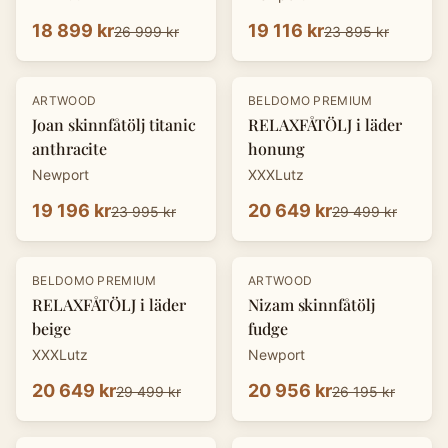
18 899 kr
19 116 kr
26 999 kr
23 895 kr
-
20
%
-
30
%
ARTWOOD
BELDOMO PREMIUM
Joan skinnfåtölj titanic
RELAXFÅTÖLJ i läder
anthracite
honung
Newport
XXXLutz
19 196 kr
20 649 kr
23 995 kr
29 499 kr
-
30
%
-
20
%
BELDOMO PREMIUM
ARTWOOD
RELAXFÅTÖLJ i läder
Nizam skinnfåtölj
beige
fudge
XXXLutz
Newport
20 649 kr
20 956 kr
29 499 kr
26 195 kr