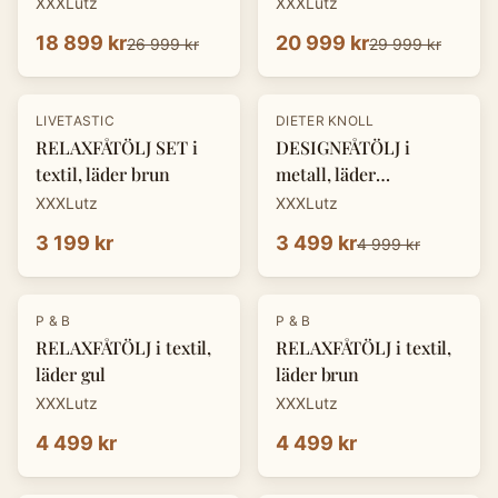
XXXLutz
XXXLutz
18 899 kr
20 999 kr
26 999 kr
29 999 kr
-
30
%
LIVETASTIC
DIETER KNOLL
RELAXFÅTÖLJ SET i
DESIGNFÅTÖLJ i
textil, läder brun
metall, läder
cognacfärgad
XXXLutz
XXXLutz
3 199 kr
3 499 kr
4 999 kr
P & B
P & B
RELAXFÅTÖLJ i textil,
RELAXFÅTÖLJ i textil,
läder gul
läder brun
XXXLutz
XXXLutz
4 499 kr
4 499 kr