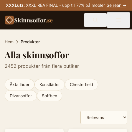
XXXLutz
:
XXXL REA FINAL - upp till 77% på möbler
Se rean →
Skinnsoffor
.se
Hem
Produkter
Alla skinnsoffor
2452
produkter från flera butiker
Äkta läder
Konstläder
Chesterfield
Divansoffor
Soffben
Produkter