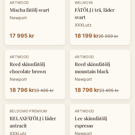
-
30
%
ARTWOOD
WELNOVA
Mischa fåtölj svart
FÅTÖLJ i trä, läder
svart
Newport
XXXLutz
17 995 kr
18 199 kr
25 999 kr
-
20
%
-
20
%
ARTWOOD
ARTWOOD
Reed skinnfåtölj
Reed skinnfåtölj
chocolate brown
mountain black
Newport
Newport
18 796 kr
18 796 kr
23 495 kr
23 495 kr
-
30
%
-
20
%
BELDOMO PREMIUM
ARTWOOD
RELAXFÅTÖLJ i läder
Lee skinnfåtölj
antracit
espresso
XXXLutz
Newport