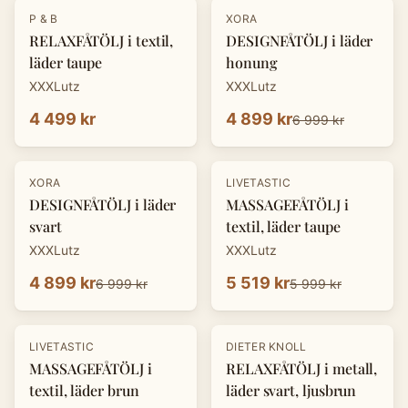
-
30
%
P & B
XORA
RELAXFÅTÖLJ i textil,
DESIGNFÅTÖLJ i läder
läder taupe
honung
XXXLutz
XXXLutz
4 499 kr
4 899 kr
6 999 kr
-
30
%
-
8
%
XORA
LIVETASTIC
DESIGNFÅTÖLJ i läder
MASSAGEFÅTÖLJ i
svart
textil, läder taupe
XXXLutz
XXXLutz
4 899 kr
5 519 kr
6 999 kr
5 999 kr
-
30
%
LIVETASTIC
DIETER KNOLL
MASSAGEFÅTÖLJ i
RELAXFÅTÖLJ i metall,
textil, läder brun
läder svart, ljusbrun