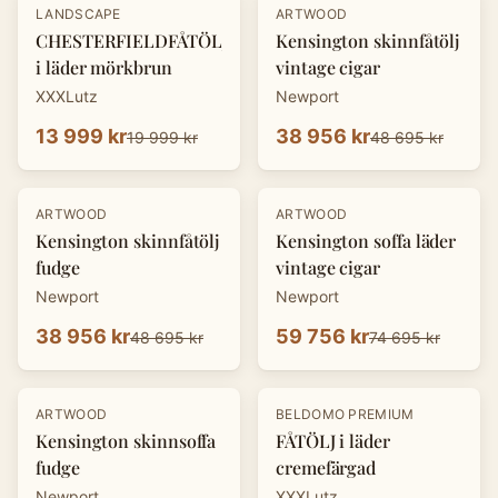
-
30
%
-
20
%
LANDSCAPE
ARTWOOD
CHESTERFIELDFÅTÖLJ
Kensington skinnfåtölj
i läder mörkbrun
vintage cigar
XXXLutz
Newport
13 999 kr
38 956 kr
19 999 kr
48 695 kr
-
20
%
-
20
%
ARTWOOD
ARTWOOD
Kensington skinnfåtölj
Kensington soffa läder
fudge
vintage cigar
Newport
Newport
38 956 kr
59 756 kr
48 695 kr
74 695 kr
-
20
%
-
30
%
ARTWOOD
BELDOMO PREMIUM
Kensington skinnsoffa
FÅTÖLJ i läder
fudge
cremefärgad
Newport
XXXLutz