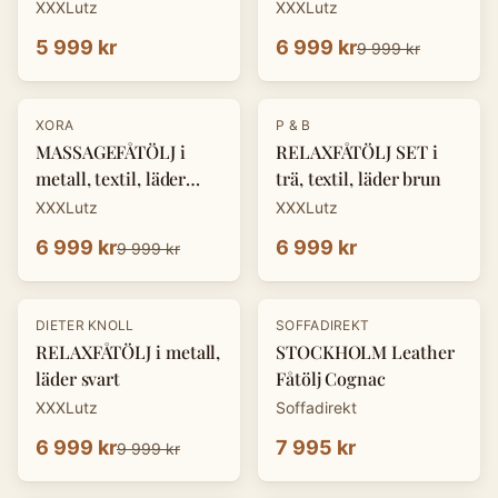
XXXLutz
XXXLutz
5 999 kr
6 999 kr
9 999 kr
-
30
%
XORA
P & B
MASSAGEFÅTÖLJ i
RELAXFÅTÖLJ SET i
metall, textil, läder
trä, textil, läder brun
mörkgrå
XXXLutz
XXXLutz
6 999 kr
6 999 kr
9 999 kr
-
30
%
DIETER KNOLL
SOFFADIREKT
RELAXFÅTÖLJ i metall,
STOCKHOLM Leather
läder svart
Fåtölj Cognac
XXXLutz
Soffadirekt
6 999 kr
7 995 kr
9 999 kr