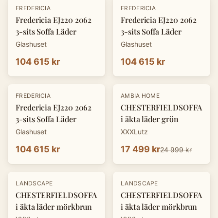
FREDERICIA
FREDERICIA
Fredericia EJ220 2062
Fredericia EJ220 2062
3-sits Soffa Läder
3-sits Soffa Läder
Glashuset
Glashuset
104 615 kr
104 615 kr
-
30
%
FREDERICIA
AMBIA HOME
Fredericia EJ220 2062
CHESTERFIELDSOFFA
3-sits Soffa Läder
i äkta läder grön
Glashuset
XXXLutz
104 615 kr
17 499 kr
24 999 kr
-
30
%
-
30
%
LANDSCAPE
LANDSCAPE
CHESTERFIELDSOFFA
CHESTERFIELDSOFFA
i äkta läder mörkbrun
i äkta läder mörkbrun