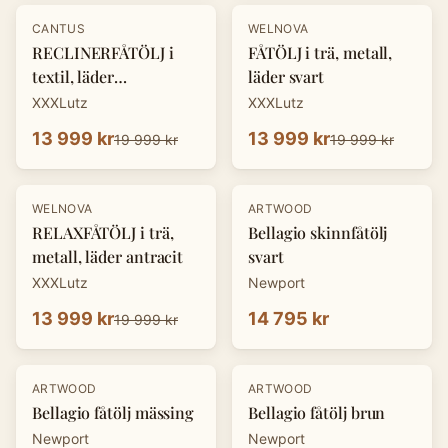
-
30
%
-
30
%
CANTUS
WELNOVA
RECLINERFÅTÖLJ i
FÅTÖLJ i trä, metall,
textil, läder
läder svart
cognacfärgad
XXXLutz
XXXLutz
13 999 kr
13 999 kr
19 999 kr
19 999 kr
-
30
%
WELNOVA
ARTWOOD
RELAXFÅTÖLJ i trä,
Bellagio skinnfåtölj
metall, läder antracit
svart
XXXLutz
Newport
13 999 kr
14 795 kr
19 999 kr
ARTWOOD
ARTWOOD
Bellagio fåtölj mässing
Bellagio fåtölj brun
Newport
Newport