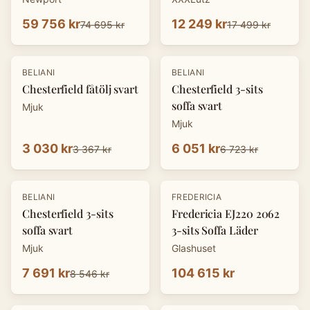
59 756 kr
12 249 kr
74 695 kr
17 499 kr
-
10
%
-
10
%
BELIANI
BELIANI
Chesterfield fåtölj svart
Chesterfield 3-sits
soffa svart
Mjuk
Mjuk
3 030 kr
6 051 kr
3 367 kr
6 723 kr
-
10
%
BELIANI
FREDERICIA
Chesterfield 3-sits
Fredericia EJ220 2062
soffa svart
3-sits Soffa Läder
Mjuk
Glashuset
7 691 kr
104 615 kr
8 546 kr