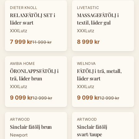
-
33
%
DIETER KNOLL
LIVETASTIC
RELAXFÅTÖLJ SET i
MASSAGEFÅTÖLJ i
läder svart
textil, läder gul
XXXLutz
XXXLutz
7 999 kr
8 999 kr
11 999 kr
-
30
%
-
30
%
AMBIA HOME
WELNOVA
ÖRONLAPPSFÅTÖLJ i
FÅTÖLJ i trä, metall,
trä, läder brun
läder svart
XXXLutz
XXXLutz
9 099 kr
9 099 kr
12 999 kr
12 999 kr
ARTWOOD
ARTWOOD
Sinclair fåtölj brun
Sinclair fåtölj
svart/taupe
Newport