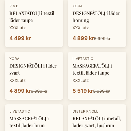
-
30
%
P & B
XORA
RELAXFÅTÖLJ i textil,
DESIGNFÅTÖLJ i läder
läder taupe
honung
XXXLutz
XXXLutz
4 499 kr
4 899 kr
6 999 kr
-
30
%
-
8
%
XORA
LIVETASTIC
DESIGNFÅTÖLJ i läder
MASSAGEFÅTÖLJ i
svart
textil, läder taupe
XXXLutz
XXXLutz
4 899 kr
5 519 kr
6 999 kr
5 999 kr
-
30
%
LIVETASTIC
DIETER KNOLL
MASSAGEFÅTÖLJ i
RELAXFÅTÖLJ i metall,
textil, läder brun
läder svart, ljusbrun