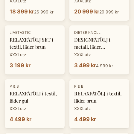
XXXLutz
XXXLutz
18 899 kr
20 999 kr
26 999 kr
29 999 kr
-
30
%
LIVETASTIC
DIETER KNOLL
RELAXFÅTÖLJ SET i
DESIGNFÅTÖLJ i
textil, läder brun
metall, läder
cognacfärgad
XXXLutz
XXXLutz
3 199 kr
3 499 kr
4 999 kr
P & B
P & B
RELAXFÅTÖLJ i textil,
RELAXFÅTÖLJ i textil,
läder gul
läder brun
XXXLutz
XXXLutz
4 499 kr
4 499 kr