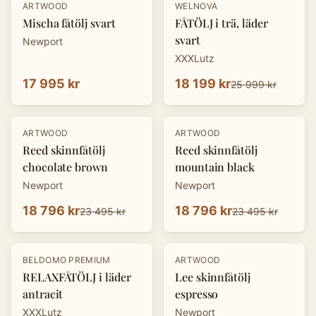
-
30
%
ARTWOOD
WELNOVA
Mischa fåtölj svart
FÅTÖLJ i trä, läder
svart
Newport
XXXLutz
17 995 kr
18 199 kr
25 999 kr
-
20
%
-
20
%
ARTWOOD
ARTWOOD
Reed skinnfåtölj
Reed skinnfåtölj
chocolate brown
mountain black
Newport
Newport
18 796 kr
18 796 kr
23 495 kr
23 495 kr
-
30
%
-
20
%
BELDOMO PREMIUM
ARTWOOD
RELAXFÅTÖLJ i läder
Lee skinnfåtölj
antracit
espresso
XXXLutz
Newport