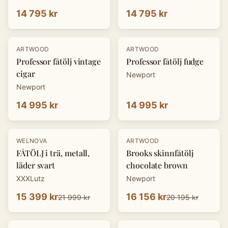
14 795 kr
14 795 kr
ARTWOOD
ARTWOOD
Professor fåtölj vintage
Professor fåtölj fudge
cigar
Newport
Newport
14 995 kr
14 995 kr
-
30
%
-
20
%
WELNOVA
ARTWOOD
FÅTÖLJ i trä, metall,
Brooks skinnfåtölj
läder svart
chocolate brown
XXXLutz
Newport
15 399 kr
16 156 kr
21 999 kr
20 195 kr