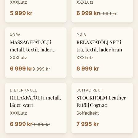
XXXLutz
XXXLutz
5 999 kr
6 999 kr
9 999 kr
-
30
%
XORA
P & B
MASSAGEFÅTÖLJ i
RELAXFÅTÖLJ SET i
metall, textil, läder
trä, textil, läder brun
mörkgrå
XXXLutz
XXXLutz
6 999 kr
6 999 kr
9 999 kr
-
30
%
DIETER KNOLL
SOFFADIREKT
RELAXFÅTÖLJ i metall,
STOCKHOLM Leather
läder svart
Fåtölj Cognac
XXXLutz
Soffadirekt
6 999 kr
7 995 kr
9 999 kr