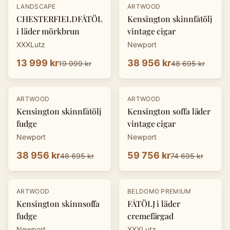
-
30
%
-
20
%
LANDSCAPE
ARTWOOD
CHESTERFIELDFÅTÖLJ
Kensington skinnfåtölj
i läder mörkbrun
vintage cigar
XXXLutz
Newport
13 999 kr
38 956 kr
19 999 kr
48 695 kr
-
20
%
-
20
%
ARTWOOD
ARTWOOD
Kensington skinnfåtölj
Kensington soffa läder
fudge
vintage cigar
Newport
Newport
38 956 kr
59 756 kr
48 695 kr
74 695 kr
-
20
%
-
30
%
ARTWOOD
BELDOMO PREMIUM
Kensington skinnsoffa
FÅTÖLJ i läder
fudge
cremefärgad
Newport
XXXLutz