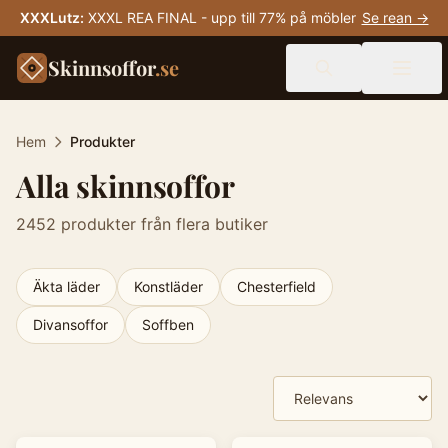
XXXLutz
:
XXXL REA FINAL - upp till 77% på möbler
Se rean →
Skinnsoffor
.se
Hem
Produkter
Alla skinnsoffor
2452
produkter från flera butiker
Äkta läder
Konstläder
Chesterfield
Divansoffor
Soffben
Produkter