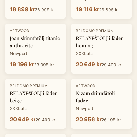
18 899 kr
19 116 kr
26 999 kr
23 895 kr
-
20
%
-
30
%
ARTWOOD
BELDOMO PREMIUM
Joan skinnfåtölj titanic
RELAXFÅTÖLJ i läder
anthracite
honung
Newport
XXXLutz
19 196 kr
20 649 kr
23 995 kr
29 499 kr
-
30
%
-
20
%
BELDOMO PREMIUM
ARTWOOD
RELAXFÅTÖLJ i läder
Nizam skinnfåtölj
beige
fudge
XXXLutz
Newport
20 649 kr
20 956 kr
29 499 kr
26 195 kr