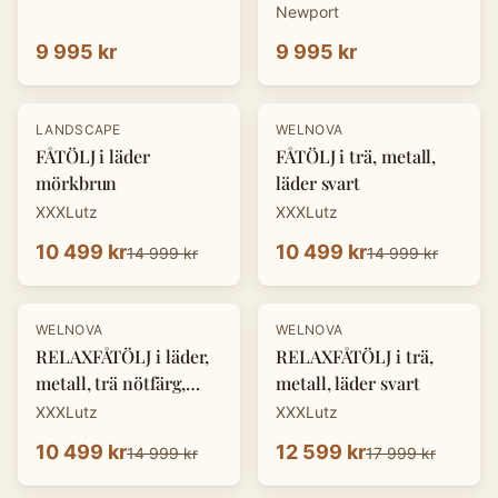
Newport
9 995 kr
9 995 kr
-
30
%
-
30
%
LANDSCAPE
WELNOVA
FÅTÖLJ i läder
FÅTÖLJ i trä, metall,
mörkbrun
läder svart
XXXLutz
XXXLutz
10 499 kr
10 499 kr
14 999 kr
14 999 kr
-
30
%
-
30
%
WELNOVA
WELNOVA
RELAXFÅTÖLJ i läder,
RELAXFÅTÖLJ i trä,
metall, trä nötfärg,
metall, läder svart
svart
XXXLutz
XXXLutz
10 499 kr
12 599 kr
14 999 kr
17 999 kr