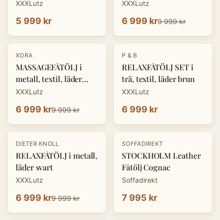
XXXLutz
XXXLutz
5 999 kr
6 999 kr
9 999 kr
-
30
%
XORA
P & B
MASSAGEFÅTÖLJ i
RELAXFÅTÖLJ SET i
metall, textil, läder
trä, textil, läder brun
mörkgrå
XXXLutz
XXXLutz
6 999 kr
6 999 kr
9 999 kr
-
30
%
DIETER KNOLL
SOFFADIREKT
RELAXFÅTÖLJ i metall,
STOCKHOLM Leather
läder svart
Fåtölj Cognac
XXXLutz
Soffadirekt
6 999 kr
7 995 kr
9 999 kr