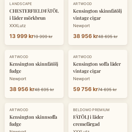
-
30
%
-
20
%
LANDSCAPE
ARTWOOD
CHESTERFIELDFÅTÖLJ
Kensington skinnfåtölj
i läder mörkbrun
vintage cigar
XXXLutz
Newport
13 999 kr
38 956 kr
19 999 kr
48 695 kr
-
20
%
-
20
%
ARTWOOD
ARTWOOD
Kensington skinnfåtölj
Kensington soffa läder
fudge
vintage cigar
Newport
Newport
38 956 kr
59 756 kr
48 695 kr
74 695 kr
-
20
%
-
30
%
ARTWOOD
BELDOMO PREMIUM
Kensington skinnsoffa
FÅTÖLJ i läder
fudge
cremefärgad
Newport
XXXLutz