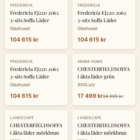
FREDERICIA
FREDERICIA
Fredericia EJ220 2062
Fredericia EJ220 2062
3-sits Soffa Läder
3-sits Soffa Läder
Glashuset
Glashuset
104 615 kr
104 615 kr
-
30
%
FREDERICIA
AMBIA HOME
Fredericia EJ220 2062
CHESTERFIELDSOFFA
3-sits Soffa Läder
i äkta läder grön
Glashuset
XXXLutz
104 615 kr
17 499 kr
24 999 kr
-
30
%
-
30
%
LANDSCAPE
LANDSCAPE
CHESTERFIELDSOFFA
CHESTERFIELDSOFFA
i äkta läder mörkbrun
i äkta läder mörkbrun