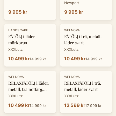
Newport
9 995 kr
9 995 kr
-
30
%
-
30
%
LANDSCAPE
WELNOVA
FÅTÖLJ i läder
FÅTÖLJ i trä, metall,
mörkbrun
läder svart
XXXLutz
XXXLutz
10 499 kr
10 499 kr
14 999 kr
14 999 kr
-
30
%
-
30
%
WELNOVA
WELNOVA
RELAXFÅTÖLJ i läder,
RELAXFÅTÖLJ i trä,
metall, trä nötfärg,
metall, läder svart
svart
XXXLutz
XXXLutz
10 499 kr
12 599 kr
14 999 kr
17 999 kr