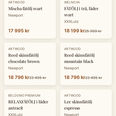
-
30
%
ARTWOOD
WELNOVA
Mischa fåtölj svart
FÅTÖLJ i trä, läder
svart
Newport
XXXLutz
17 995 kr
18 199 kr
25 999 kr
-
20
%
-
20
%
ARTWOOD
ARTWOOD
Reed skinnfåtölj
Reed skinnfåtölj
chocolate brown
mountain black
Newport
Newport
18 796 kr
18 796 kr
23 495 kr
23 495 kr
-
30
%
-
20
%
BELDOMO PREMIUM
ARTWOOD
RELAXFÅTÖLJ i läder
Lee skinnfåtölj
antracit
espresso
XXXLutz
Newport