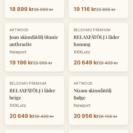
18 899 kr
19 116 kr
26 999 kr
23 895 kr
-
20
%
-
30
%
ARTWOOD
BELDOMO PREMIUM
Joan skinnfåtölj titanic
RELAXFÅTÖLJ i läder
anthracite
honung
Newport
XXXLutz
19 196 kr
20 649 kr
23 995 kr
29 499 kr
-
30
%
-
20
%
BELDOMO PREMIUM
ARTWOOD
RELAXFÅTÖLJ i läder
Nizam skinnfåtölj
beige
fudge
XXXLutz
Newport
20 649 kr
20 956 kr
29 499 kr
26 195 kr