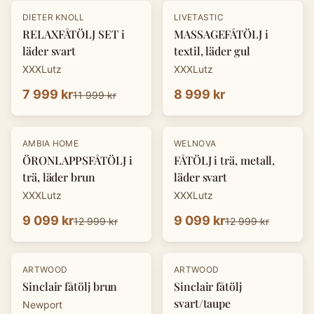
-
33
%
DIETER KNOLL
LIVETASTIC
RELAXFÅTÖLJ SET i
MASSAGEFÅTÖLJ i
läder svart
textil, läder gul
XXXLutz
XXXLutz
7 999 kr
8 999 kr
11 999 kr
-
30
%
-
30
%
AMBIA HOME
WELNOVA
ÖRONLAPPSFÅTÖLJ i
FÅTÖLJ i trä, metall,
trä, läder brun
läder svart
XXXLutz
XXXLutz
9 099 kr
9 099 kr
12 999 kr
12 999 kr
ARTWOOD
ARTWOOD
Sinclair fåtölj brun
Sinclair fåtölj
svart/taupe
Newport