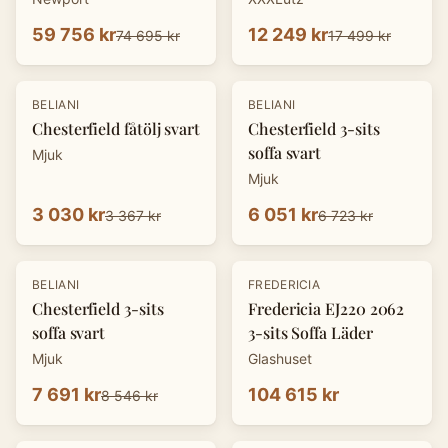
59 756 kr
12 249 kr
74 695 kr
17 499 kr
-
10
%
-
10
%
BELIANI
BELIANI
Chesterfield fåtölj svart
Chesterfield 3-sits
soffa svart
Mjuk
Mjuk
3 030 kr
6 051 kr
3 367 kr
6 723 kr
-
10
%
BELIANI
FREDERICIA
Chesterfield 3-sits
Fredericia EJ220 2062
soffa svart
3-sits Soffa Läder
Mjuk
Glashuset
7 691 kr
104 615 kr
8 546 kr