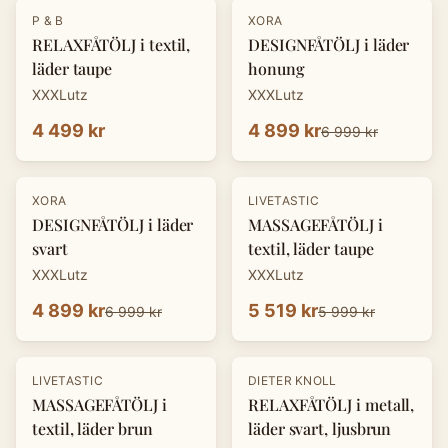
-
30
%
P & B
XORA
RELAXFÅTÖLJ i textil,
DESIGNFÅTÖLJ i läder
läder taupe
honung
XXXLutz
XXXLutz
4 499 kr
4 899 kr
6 999 kr
-
30
%
-
8
%
XORA
LIVETASTIC
DESIGNFÅTÖLJ i läder
MASSAGEFÅTÖLJ i
svart
textil, läder taupe
XXXLutz
XXXLutz
4 899 kr
5 519 kr
6 999 kr
5 999 kr
-
30
%
LIVETASTIC
DIETER KNOLL
MASSAGEFÅTÖLJ i
RELAXFÅTÖLJ i metall,
textil, läder brun
läder svart, ljusbrun