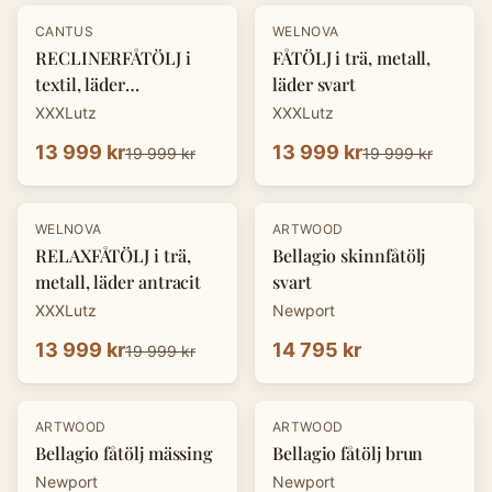
-
30
%
-
30
%
CANTUS
WELNOVA
RECLINERFÅTÖLJ i
FÅTÖLJ i trä, metall,
textil, läder
läder svart
cognacfärgad
XXXLutz
XXXLutz
13 999 kr
13 999 kr
19 999 kr
19 999 kr
-
30
%
WELNOVA
ARTWOOD
RELAXFÅTÖLJ i trä,
Bellagio skinnfåtölj
metall, läder antracit
svart
XXXLutz
Newport
13 999 kr
14 795 kr
19 999 kr
ARTWOOD
ARTWOOD
Bellagio fåtölj mässing
Bellagio fåtölj brun
Newport
Newport