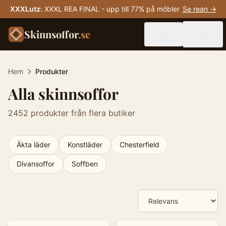
XXXLutz
:
XXXL REA FINAL - upp till 77% på möbler
Se rean →
Skinnsoffor
.se
Hem
Produkter
Alla skinnsoffor
2452
produkter från flera butiker
Äkta läder
Konstläder
Chesterfield
Divansoffor
Soffben
Produkter