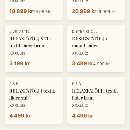
XXXLutz
XXXLutz
18 899 kr
20 999 kr
26 999 kr
29 999 kr
-
30
%
LIVETASTIC
DIETER KNOLL
RELAXFÅTÖLJ SET i
DESIGNFÅTÖLJ i
textil, läder brun
metall, läder
cognacfärgad
XXXLutz
XXXLutz
3 199 kr
3 499 kr
4 999 kr
P & B
P & B
RELAXFÅTÖLJ i textil,
RELAXFÅTÖLJ i textil,
läder gul
läder brun
XXXLutz
XXXLutz
4 499 kr
4 499 kr