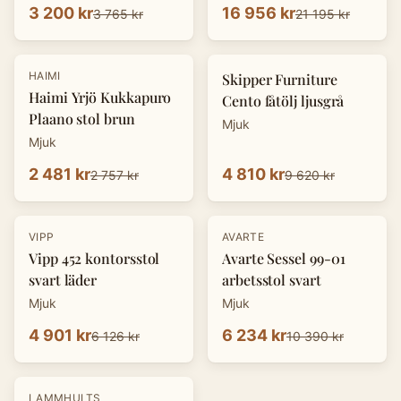
3 200 kr
16 956 kr
3 765 kr
21 195 kr
-
10
%
-
50
%
HAIMI
Skipper Furniture
Haimi Yrjö Kukkapuro
Cento fåtölj ljusgrå
Plaano stol brun
Mjuk
Mjuk
2 481 kr
4 810 kr
2 757 kr
9 620 kr
-
20
%
-
40
%
VIPP
AVARTE
Vipp 452 kontorsstol
Avarte Sessel 99-01
svart läder
arbetsstol svart
Mjuk
Mjuk
4 901 kr
6 234 kr
6 126 kr
10 390 kr
-
30
%
LAMMHULTS