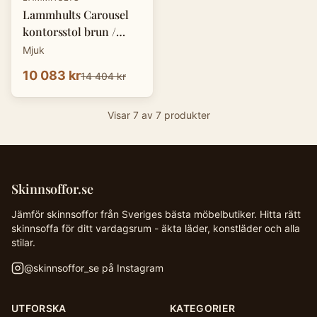
Lammhults Carousel
kontorsstol brun /
beige
Mjuk
10 083 kr
14 404 kr
Visar
7
av
7
produkter
Skinnsoffor.se
Jämför skinnsoffor från Sveriges bästa möbelbutiker. Hitta rätt
skinnsoffa för ditt vardagsrum - äkta läder, konstläder och alla
stilar.
@
skinnsoffor_se
på Instagram
UTFORSKA
KATEGORIER