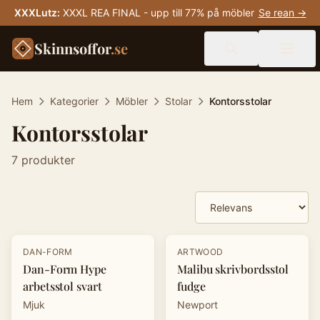
XXXLutz
:
XXXL REA FINAL - upp till 77% på möbler
Se rean →
Skinnsoffor
.se
Hem
Kategorier
Möbler
Stolar
Kontorsstolar
Kontorsstolar
7
produkter
Produkter
-
15
%
-
20
%
DAN-FORM
ARTWOOD
Dan-Form Hype
Malibu skrivbordsstol
arbetsstol svart
fudge
Mjuk
Newport