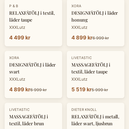
-
30
%
P & B
XORA
RELAXFÅTÖLJ i textil,
DESIGNFÅTÖLJ i läder
läder taupe
honung
XXXLutz
XXXLutz
4 499 kr
4 899 kr
6 999 kr
-
30
%
-
8
%
XORA
LIVETASTIC
DESIGNFÅTÖLJ i läder
MASSAGEFÅTÖLJ i
svart
textil, läder taupe
XXXLutz
XXXLutz
4 899 kr
5 519 kr
6 999 kr
5 999 kr
-
30
%
LIVETASTIC
DIETER KNOLL
MASSAGEFÅTÖLJ i
RELAXFÅTÖLJ i metall,
textil, läder brun
läder svart, ljusbrun