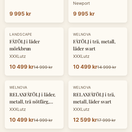
Newport
9 995 kr
9 995 kr
-
30
%
-
30
%
LANDSCAPE
WELNOVA
FÅTÖLJ i läder
FÅTÖLJ i trä, metall,
mörkbrun
läder svart
XXXLutz
XXXLutz
10 499 kr
10 499 kr
14 999 kr
14 999 kr
-
30
%
-
30
%
WELNOVA
WELNOVA
RELAXFÅTÖLJ i läder,
RELAXFÅTÖLJ i trä,
metall, trä nötfärg,
metall, läder svart
svart
XXXLutz
XXXLutz
10 499 kr
12 599 kr
14 999 kr
17 999 kr