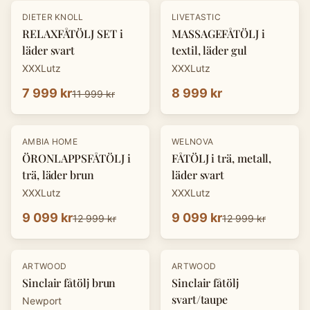
-
33
%
DIETER KNOLL
LIVETASTIC
RELAXFÅTÖLJ SET i
MASSAGEFÅTÖLJ i
läder svart
textil, läder gul
XXXLutz
XXXLutz
7 999 kr
8 999 kr
11 999 kr
-
30
%
-
30
%
AMBIA HOME
WELNOVA
ÖRONLAPPSFÅTÖLJ i
FÅTÖLJ i trä, metall,
trä, läder brun
läder svart
XXXLutz
XXXLutz
9 099 kr
9 099 kr
12 999 kr
12 999 kr
ARTWOOD
ARTWOOD
Sinclair fåtölj brun
Sinclair fåtölj
svart/taupe
Newport