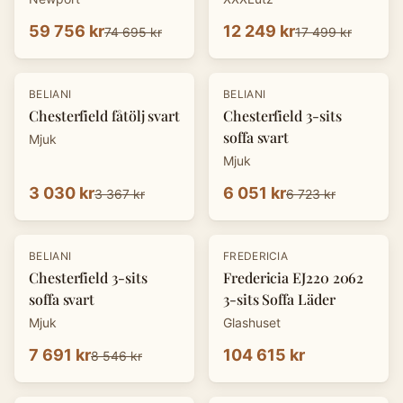
59 756 kr
12 249 kr
74 695 kr
17 499 kr
-
10
%
-
10
%
BELIANI
BELIANI
Chesterfield fåtölj svart
Chesterfield 3-sits
soffa svart
Mjuk
Mjuk
3 030 kr
6 051 kr
3 367 kr
6 723 kr
-
10
%
BELIANI
FREDERICIA
Chesterfield 3-sits
Fredericia EJ220 2062
soffa svart
3-sits Soffa Läder
Mjuk
Glashuset
7 691 kr
104 615 kr
8 546 kr