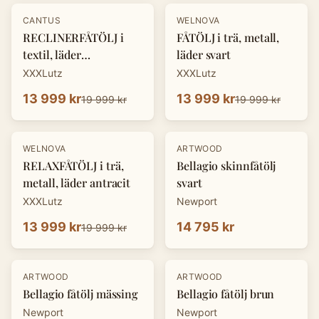
-
30
%
-
30
%
CANTUS
WELNOVA
RECLINERFÅTÖLJ i
FÅTÖLJ i trä, metall,
textil, läder
läder svart
cognacfärgad
XXXLutz
XXXLutz
13 999 kr
13 999 kr
19 999 kr
19 999 kr
-
30
%
WELNOVA
ARTWOOD
RELAXFÅTÖLJ i trä,
Bellagio skinnfåtölj
metall, läder antracit
svart
XXXLutz
Newport
13 999 kr
14 795 kr
19 999 kr
ARTWOOD
ARTWOOD
Bellagio fåtölj mässing
Bellagio fåtölj brun
Newport
Newport