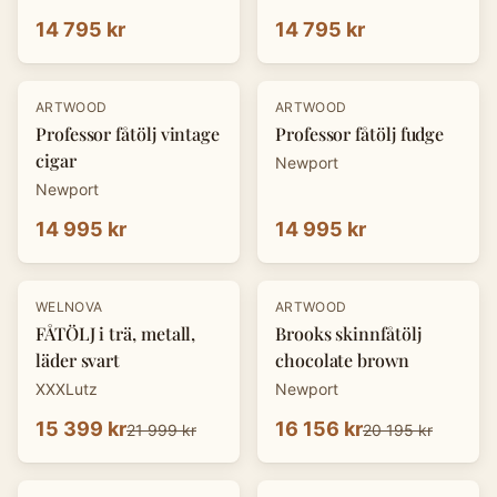
14 795 kr
14 795 kr
ARTWOOD
ARTWOOD
Professor fåtölj vintage
Professor fåtölj fudge
cigar
Newport
Newport
14 995 kr
14 995 kr
-
30
%
-
20
%
WELNOVA
ARTWOOD
FÅTÖLJ i trä, metall,
Brooks skinnfåtölj
läder svart
chocolate brown
XXXLutz
Newport
15 399 kr
16 156 kr
21 999 kr
20 195 kr