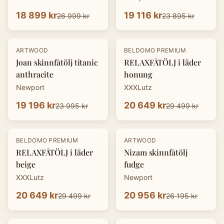
18 899 kr
19 116 kr
26 999 kr
23 895 kr
-
20
%
-
30
%
ARTWOOD
BELDOMO PREMIUM
Joan skinnfåtölj titanic
RELAXFÅTÖLJ i läder
anthracite
honung
Newport
XXXLutz
19 196 kr
20 649 kr
23 995 kr
29 499 kr
-
30
%
-
20
%
BELDOMO PREMIUM
ARTWOOD
RELAXFÅTÖLJ i läder
Nizam skinnfåtölj
beige
fudge
XXXLutz
Newport
20 649 kr
20 956 kr
29 499 kr
26 195 kr