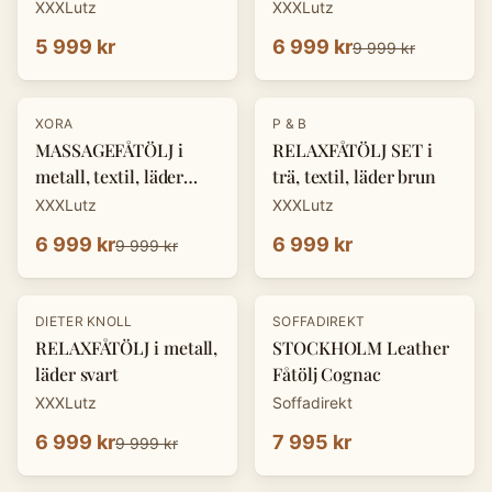
XXXLutz
XXXLutz
5 999 kr
6 999 kr
9 999 kr
-
30
%
XORA
P & B
MASSAGEFÅTÖLJ i
RELAXFÅTÖLJ SET i
metall, textil, läder
trä, textil, läder brun
mörkgrå
XXXLutz
XXXLutz
6 999 kr
6 999 kr
9 999 kr
-
30
%
DIETER KNOLL
SOFFADIREKT
RELAXFÅTÖLJ i metall,
STOCKHOLM Leather
läder svart
Fåtölj Cognac
XXXLutz
Soffadirekt
6 999 kr
7 995 kr
9 999 kr