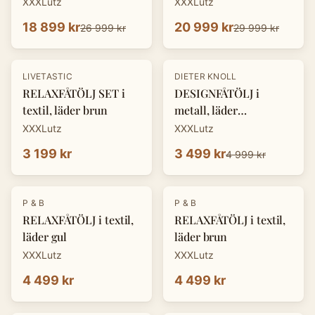
XXXLutz
XXXLutz
18 899 kr
20 999 kr
26 999 kr
29 999 kr
-
30
%
LIVETASTIC
DIETER KNOLL
RELAXFÅTÖLJ SET i
DESIGNFÅTÖLJ i
textil, läder brun
metall, läder
cognacfärgad
XXXLutz
XXXLutz
3 199 kr
3 499 kr
4 999 kr
P & B
P & B
RELAXFÅTÖLJ i textil,
RELAXFÅTÖLJ i textil,
läder gul
läder brun
XXXLutz
XXXLutz
4 499 kr
4 499 kr