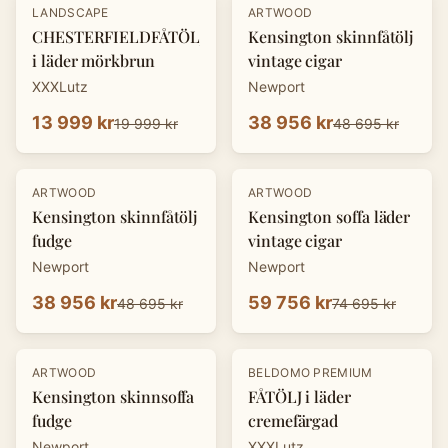
-
30
%
-
20
%
LANDSCAPE
ARTWOOD
CHESTERFIELDFÅTÖLJ
Kensington skinnfåtölj
i läder mörkbrun
vintage cigar
XXXLutz
Newport
13 999 kr
38 956 kr
19 999 kr
48 695 kr
-
20
%
-
20
%
ARTWOOD
ARTWOOD
Kensington skinnfåtölj
Kensington soffa läder
fudge
vintage cigar
Newport
Newport
38 956 kr
59 756 kr
48 695 kr
74 695 kr
-
20
%
-
30
%
ARTWOOD
BELDOMO PREMIUM
Kensington skinnsoffa
FÅTÖLJ i läder
fudge
cremefärgad
Newport
XXXLutz