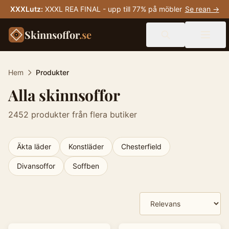
XXXLutz
:
XXXL REA FINAL - upp till 77% på möbler
Se rean →
Skinnsoffor
.se
Hem
Produkter
Alla skinnsoffor
2452
produkter från flera butiker
Äkta läder
Konstläder
Chesterfield
Divansoffor
Soffben
Produkter