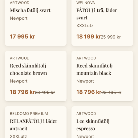
-
30
%
ARTWOOD
WELNOVA
Mischa fåtölj svart
FÅTÖLJ i trä, läder
svart
Newport
XXXLutz
17 995 kr
18 199 kr
25 999 kr
-
20
%
-
20
%
ARTWOOD
ARTWOOD
Reed skinnfåtölj
Reed skinnfåtölj
chocolate brown
mountain black
Newport
Newport
18 796 kr
18 796 kr
23 495 kr
23 495 kr
-
30
%
-
20
%
BELDOMO PREMIUM
ARTWOOD
RELAXFÅTÖLJ i läder
Lee skinnfåtölj
antracit
espresso
XXXLutz
Newport