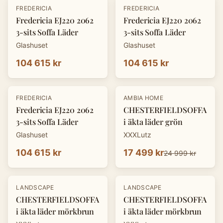
FREDERICIA
FREDERICIA
Fredericia EJ220 2062
Fredericia EJ220 2062
3-sits Soffa Läder
3-sits Soffa Läder
Glashuset
Glashuset
104 615 kr
104 615 kr
-
30
%
FREDERICIA
AMBIA HOME
Fredericia EJ220 2062
CHESTERFIELDSOFFA
3-sits Soffa Läder
i äkta läder grön
Glashuset
XXXLutz
104 615 kr
17 499 kr
24 999 kr
-
30
%
-
30
%
LANDSCAPE
LANDSCAPE
CHESTERFIELDSOFFA
CHESTERFIELDSOFFA
i äkta läder mörkbrun
i äkta läder mörkbrun