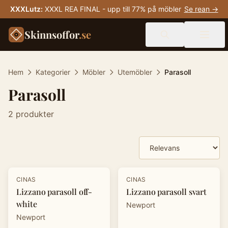
XXXLutz
:
XXXL REA FINAL - upp till 77% på möbler
Se rean →
Skinnsoffor
.se
Hem
Kategorier
Möbler
Utemöbler
Parasoll
Parasoll
2
produkter
Produkter
-
20
%
-
20
%
CINAS
CINAS
Lizzano parasoll off-
Lizzano parasoll svart
white
Newport
Newport