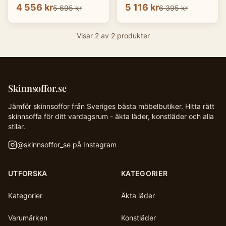
4 556 kr
5 116 kr
5 695 kr
6 395 kr
Visar
2
av
2
produkter
Skinnsoffor.se
Jämför skinnsoffor från Sveriges bästa möbelbutiker. Hitta rätt
skinnsoffa för ditt vardagsrum - äkta läder, konstläder och alla
stilar.
@
skinnsoffor_se
på Instagram
UTFORSKA
KATEGORIER
Kategorier
Äkta läder
Varumärken
Konstläder