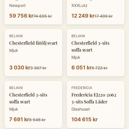
Newport
XXXLutz
59 756 kr
12 249 kr
74 695 kr
17 499 kr
-
10
%
-
10
%
BELIANI
BELIANI
Chesterfield fåtölj svart
Chesterfield 3-sits
soffa svart
Mjuk
Mjuk
3 030 kr
6 051 kr
3 367 kr
6 723 kr
-
10
%
BELIANI
FREDERICIA
Chesterfield 3-sits
Fredericia EJ220 2062
soffa svart
3-sits Soffa Läder
Mjuk
Glashuset
7 691 kr
104 615 kr
8 546 kr