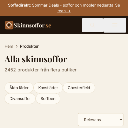
Soffadirekt
:
Sommar Deals - soffor och möbler nedsatta
Se
rean →
Skinnsoffor
.se
Hem
Produkter
Alla skinnsoffor
2452
produkter från flera butiker
Äkta läder
Konstläder
Chesterfield
Divansoffor
Soffben
Produkter