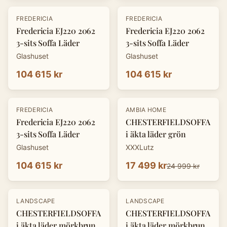
FREDERICIA
FREDERICIA
Fredericia EJ220 2062
Fredericia EJ220 2062
3-sits Soffa Läder
3-sits Soffa Läder
Glashuset
Glashuset
104 615 kr
104 615 kr
-
30
%
FREDERICIA
AMBIA HOME
Fredericia EJ220 2062
CHESTERFIELDSOFFA
3-sits Soffa Läder
i äkta läder grön
Glashuset
XXXLutz
104 615 kr
17 499 kr
24 999 kr
-
30
%
-
30
%
LANDSCAPE
LANDSCAPE
CHESTERFIELDSOFFA
CHESTERFIELDSOFFA
i äkta läder mörkbrun
i äkta läder mörkbrun