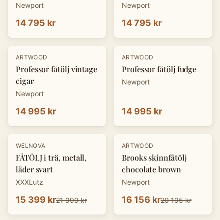
Newport
Newport
14 795 kr
14 795 kr
ARTWOOD
ARTWOOD
Professor fåtölj vintage
Professor fåtölj fudge
cigar
Newport
Newport
14 995 kr
14 995 kr
-
30
%
-
20
%
WELNOVA
ARTWOOD
FÅTÖLJ i trä, metall,
Brooks skinnfåtölj
läder svart
chocolate brown
XXXLutz
Newport
15 399 kr
16 156 kr
21 999 kr
20 195 kr