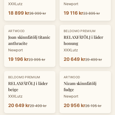
XXXLutz
Newport
18 899 kr
19 116 kr
26 999 kr
23 895 kr
-
20
%
-
30
%
ARTWOOD
BELDOMO PREMIUM
Joan skinnfåtölj titanic
RELAXFÅTÖLJ i läder
anthracite
honung
Newport
XXXLutz
19 196 kr
20 649 kr
23 995 kr
29 499 kr
-
30
%
-
20
%
BELDOMO PREMIUM
ARTWOOD
RELAXFÅTÖLJ i läder
Nizam skinnfåtölj
beige
fudge
XXXLutz
Newport
20 649 kr
20 956 kr
29 499 kr
26 195 kr