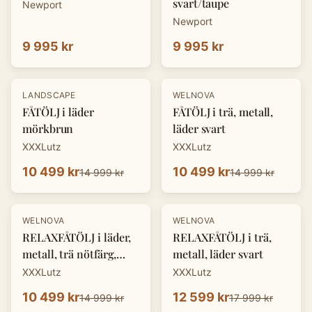
svart/taupe
Newport
Newport
9 995 kr
9 995 kr
-
30
%
-
30
%
LANDSCAPE
WELNOVA
FÅTÖLJ i läder
FÅTÖLJ i trä, metall,
mörkbrun
läder svart
XXXLutz
XXXLutz
10 499 kr
10 499 kr
14 999 kr
14 999 kr
-
30
%
-
30
%
WELNOVA
WELNOVA
RELAXFÅTÖLJ i läder,
RELAXFÅTÖLJ i trä,
metall, trä nötfärg,
metall, läder svart
svart
XXXLutz
XXXLutz
10 499 kr
12 599 kr
14 999 kr
17 999 kr