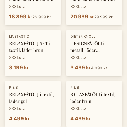
XXXLutz
XXXLutz
18 899 kr
20 999 kr
26 999 kr
29 999 kr
-
30
%
LIVETASTIC
DIETER KNOLL
RELAXFÅTÖLJ SET i
DESIGNFÅTÖLJ i
textil, läder brun
metall, läder
cognacfärgad
XXXLutz
XXXLutz
3 199 kr
3 499 kr
4 999 kr
P & B
P & B
RELAXFÅTÖLJ i textil,
RELAXFÅTÖLJ i textil,
läder gul
läder brun
XXXLutz
XXXLutz
4 499 kr
4 499 kr