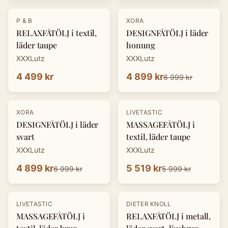
-
30
%
P & B
XORA
RELAXFÅTÖLJ i textil,
DESIGNFÅTÖLJ i läder
läder taupe
honung
XXXLutz
XXXLutz
4 499 kr
4 899 kr
6 999 kr
-
30
%
-
8
%
XORA
LIVETASTIC
DESIGNFÅTÖLJ i läder
MASSAGEFÅTÖLJ i
svart
textil, läder taupe
XXXLutz
XXXLutz
4 899 kr
5 519 kr
6 999 kr
5 999 kr
-
30
%
LIVETASTIC
DIETER KNOLL
MASSAGEFÅTÖLJ i
RELAXFÅTÖLJ i metall,