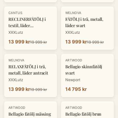
-
30
%
-
30
%
CANTUS
WELNOVA
RECLINERFÅTÖLJ i
FÅTÖLJ i trä, metall,
textil, läder
läder svart
cognacfärgad
XXXLutz
XXXLutz
13 999 kr
13 999 kr
19 999 kr
19 999 kr
-
30
%
WELNOVA
ARTWOOD
RELAXFÅTÖLJ i trä,
Bellagio skinnfåtölj
metall, läder antracit
svart
XXXLutz
Newport
13 999 kr
14 795 kr
19 999 kr
ARTWOOD
ARTWOOD
Bellagio fåtölj mässing
Bellagio fåtölj brun