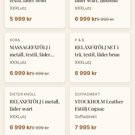
textil, läder brun
läder svart, ljusbrun
XXXLutz
XXXLutz
5 999 kr
6 999 kr
9 999 kr
-
30
%
XORA
P & B
MASSAGEFÅTÖLJ i
RELAXFÅTÖLJ SET i
metall, textil, läder
trä, textil, läder brun
mörkgrå
XXXLutz
XXXLutz
6 999 kr
6 999 kr
9 999 kr
-
30
%
DIETER KNOLL
SOFFADIREKT
RELAXFÅTÖLJ i metall,
STOCKHOLM Leather
läder svart
Fåtölj Cognac
XXXLutz
Soffadirekt
6 999 kr
7 995 kr
9 999 kr