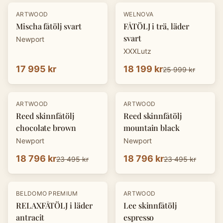
-
30
%
ARTWOOD
WELNOVA
Mischa fåtölj svart
FÅTÖLJ i trä, läder
svart
Newport
XXXLutz
17 995 kr
18 199 kr
25 999 kr
-
20
%
-
20
%
ARTWOOD
ARTWOOD
Reed skinnfåtölj
Reed skinnfåtölj
chocolate brown
mountain black
Newport
Newport
18 796 kr
18 796 kr
23 495 kr
23 495 kr
-
30
%
-
20
%
BELDOMO PREMIUM
ARTWOOD
RELAXFÅTÖLJ i läder
Lee skinnfåtölj
antracit
espresso