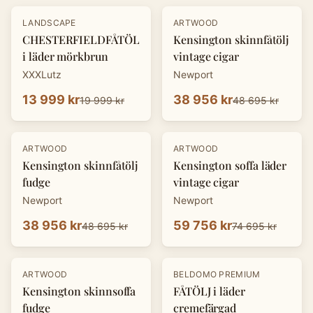
-
30
%
-
20
%
LANDSCAPE
ARTWOOD
CHESTERFIELDFÅTÖLJ
Kensington skinnfåtölj
i läder mörkbrun
vintage cigar
XXXLutz
Newport
13 999 kr
38 956 kr
19 999 kr
48 695 kr
-
20
%
-
20
%
ARTWOOD
ARTWOOD
Kensington skinnfåtölj
Kensington soffa läder
fudge
vintage cigar
Newport
Newport
38 956 kr
59 756 kr
48 695 kr
74 695 kr
-
20
%
-
30
%
ARTWOOD
BELDOMO PREMIUM
Kensington skinnsoffa
FÅTÖLJ i läder
fudge
cremefärgad