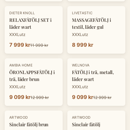
-
33
%
DIETER KNOLL
LIVETASTIC
RELAXFÅTÖLJ SET i
MASSAGEFÅTÖLJ i
läder svart
textil, läder gul
XXXLutz
XXXLutz
7 999 kr
8 999 kr
11 999 kr
-
30
%
-
30
%
AMBIA HOME
WELNOVA
ÖRONLAPPSFÅTÖLJ i
FÅTÖLJ i trä, metall,
trä, läder brun
läder svart
XXXLutz
XXXLutz
9 099 kr
9 099 kr
12 999 kr
12 999 kr
ARTWOOD
ARTWOOD
Sinclair fåtölj brun
Sinclair fåtölj