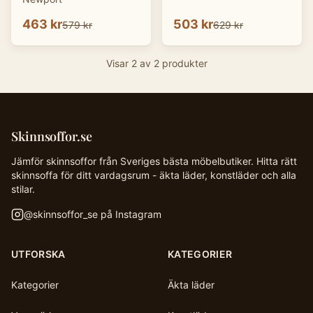
463 kr
503 kr
579 kr
629 kr
Visar
2
av
2
produkter
Skinnsoffor.se
Jämför skinnsoffor från Sveriges bästa möbelbutiker. Hitta rätt
skinnsoffa för ditt vardagsrum - äkta läder, konstläder och alla
stilar.
@
skinnsoffor_se
på Instagram
UTFORSKA
KATEGORIER
Kategorier
Äkta läder