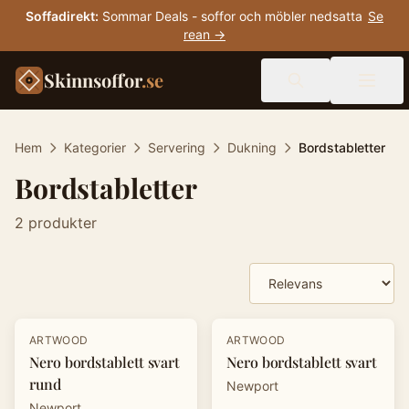
Soffadirekt
:
Sommar Deals - soffor och möbler nedsatta
Se
rean →
Skinnsoffor
.se
Hem
Kategorier
Servering
Dukning
Bordstabletter
Bordstabletter
2
produkter
Produkter
-
20
%
-
20
%
ARTWOOD
ARTWOOD
Nero bordstablett svart
Nero bordstablett svart
rund
Newport
Newport