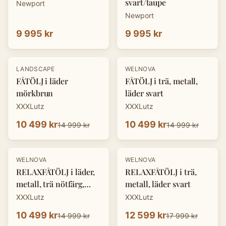
svart/taupe
Newport
Newport
9 995 kr
9 995 kr
-
30
%
-
30
%
LANDSCAPE
WELNOVA
FÅTÖLJ i läder
FÅTÖLJ i trä, metall,
mörkbrun
läder svart
XXXLutz
XXXLutz
10 499 kr
10 499 kr
14 999 kr
14 999 kr
-
30
%
-
30
%
WELNOVA
WELNOVA
RELAXFÅTÖLJ i läder,
RELAXFÅTÖLJ i trä,
metall, trä nötfärg,
metall, läder svart
svart
XXXLutz
XXXLutz
10 499 kr
12 599 kr
14 999 kr
17 999 kr