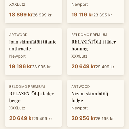
XXXLutz
Newport
18 899 kr
19 116 kr
26 999 kr
23 895 kr
-
20
%
-
30
%
ARTWOOD
BELDOMO PREMIUM
Joan skinnfåtölj titanic
RELAXFÅTÖLJ i läder
anthracite
honung
Newport
XXXLutz
19 196 kr
20 649 kr
23 995 kr
29 499 kr
-
30
%
-
20
%
BELDOMO PREMIUM
ARTWOOD
RELAXFÅTÖLJ i läder
Nizam skinnfåtölj
beige
fudge
XXXLutz
Newport
20 649 kr
20 956 kr
29 499 kr
26 195 kr