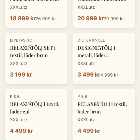
XXXLutz
XXXLutz
18 899 kr
20 999 kr
26 999 kr
29 999 kr
-
30
%
LIVETASTIC
DIETER KNOLL
RELAXFÅTÖLJ SET i
DESIGNFÅTÖLJ i
textil, läder brun
metall, läder
cognacfärgad
XXXLutz
XXXLutz
3 199 kr
3 499 kr
4 999 kr
P & B
P & B
RELAXFÅTÖLJ i textil,
RELAXFÅTÖLJ i textil,
läder gul
läder brun
XXXLutz
XXXLutz
4 499 kr
4 499 kr