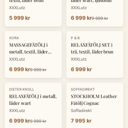
textil, läder brun
läder svart, ljusbrun
XXXLutz
XXXLutz
5 999 kr
6 999 kr
9 999 kr
-
30
%
XORA
P & B
MASSAGEFÅTÖLJ i
RELAXFÅTÖLJ SET i
metall, textil, läder
trä, textil, läder brun
mörkgrå
XXXLutz
XXXLutz
6 999 kr
6 999 kr
9 999 kr
-
30
%
DIETER KNOLL
SOFFADIREKT
RELAXFÅTÖLJ i metall,
STOCKHOLM Leather
läder svart
Fåtölj Cognac
XXXLutz
Soffadirekt
6 999 kr
7 995 kr
9 999 kr