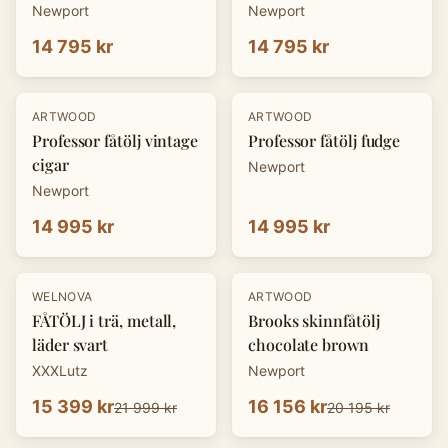
Newport
Newport
14 795 kr
14 795 kr
ARTWOOD
ARTWOOD
Professor fåtölj vintage
Professor fåtölj fudge
cigar
Newport
Newport
14 995 kr
14 995 kr
-
30
%
-
20
%
WELNOVA
ARTWOOD
FÅTÖLJ i trä, metall,
Brooks skinnfåtölj
läder svart
chocolate brown
XXXLutz
Newport
15 399 kr
16 156 kr
21 999 kr
20 195 kr