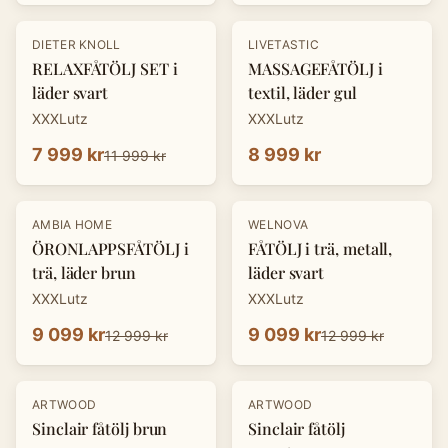
-
33
%
DIETER KNOLL
LIVETASTIC
RELAXFÅTÖLJ SET i
MASSAGEFÅTÖLJ i
läder svart
textil, läder gul
XXXLutz
XXXLutz
7 999 kr
8 999 kr
11 999 kr
-
30
%
-
30
%
AMBIA HOME
WELNOVA
ÖRONLAPPSFÅTÖLJ i
FÅTÖLJ i trä, metall,
trä, läder brun
läder svart
XXXLutz
XXXLutz
9 099 kr
9 099 kr
12 999 kr
12 999 kr
ARTWOOD
ARTWOOD
Sinclair fåtölj brun
Sinclair fåtölj