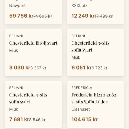
Newport
XXXLutz
59 756 kr
12 249 kr
74 695 kr
17 499 kr
-
10
%
-
10
%
BELIANI
BELIANI
Chesterfield fåtölj svart
Chesterfield 3-sits
soffa svart
Mjuk
Mjuk
3 030 kr
6 051 kr
3 367 kr
6 723 kr
-
10
%
BELIANI
FREDERICIA
Chesterfield 3-sits
Fredericia EJ220 2062
soffa svart
3-sits Soffa Läder
Mjuk
Glashuset
7 691 kr
104 615 kr
8 546 kr