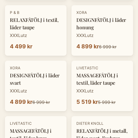
-
30
%
P & B
XORA
RELAXFÅTÖLJ i textil,
DESIGNFÅTÖLJ i läder
läder taupe
honung
XXXLutz
XXXLutz
4 499 kr
4 899 kr
6 999 kr
-
30
%
-
8
%
XORA
LIVETASTIC
DESIGNFÅTÖLJ i läder
MASSAGEFÅTÖLJ i
svart
textil, läder taupe
XXXLutz
XXXLutz
4 899 kr
5 519 kr
6 999 kr
5 999 kr
-
30
%
LIVETASTIC
DIETER KNOLL
MASSAGEFÅTÖLJ i
RELAXFÅTÖLJ i metall,