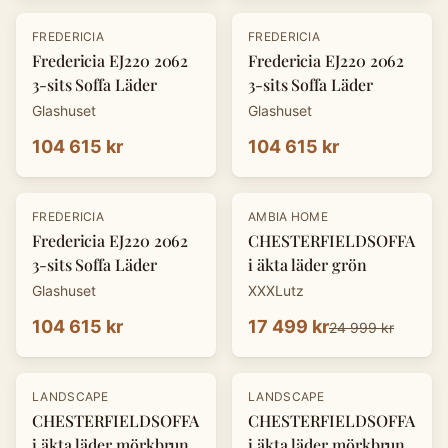
FREDERICIA
FREDERICIA
Fredericia EJ220 2062
Fredericia EJ220 2062
3-sits Soffa Läder
3-sits Soffa Läder
Glashuset
Glashuset
104 615 kr
104 615 kr
-
30
%
FREDERICIA
AMBIA HOME
Fredericia EJ220 2062
CHESTERFIELDSOFFA
3-sits Soffa Läder
i äkta läder grön
Glashuset
XXXLutz
104 615 kr
17 499 kr
24 999 kr
-
30
%
-
30
%
LANDSCAPE
LANDSCAPE
CHESTERFIELDSOFFA
CHESTERFIELDSOFFA
i äkta läder mörkbrun
i äkta läder mörkbrun