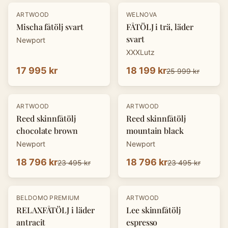
-
30
%
ARTWOOD
WELNOVA
Mischa fåtölj svart
FÅTÖLJ i trä, läder
svart
Newport
XXXLutz
17 995 kr
18 199 kr
25 999 kr
-
20
%
-
20
%
ARTWOOD
ARTWOOD
Reed skinnfåtölj
Reed skinnfåtölj
chocolate brown
mountain black
Newport
Newport
18 796 kr
18 796 kr
23 495 kr
23 495 kr
-
30
%
-
20
%
BELDOMO PREMIUM
ARTWOOD
RELAXFÅTÖLJ i läder
Lee skinnfåtölj
antracit
espresso