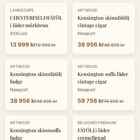
-
30
%
-
20
%
LANDSCAPE
ARTWOOD
CHESTERFIELDFÅTÖLJ
Kensington skinnfåtölj
i läder mörkbrun
vintage cigar
XXXLutz
Newport
13 999 kr
38 956 kr
19 999 kr
48 695 kr
-
20
%
-
20
%
ARTWOOD
ARTWOOD
Kensington skinnfåtölj
Kensington soffa läder
fudge
vintage cigar
Newport
Newport
38 956 kr
59 756 kr
48 695 kr
74 695 kr
-
20
%
-
30
%
ARTWOOD
BELDOMO PREMIUM
Kensington skinnsoffa
FÅTÖLJ i läder
fudge
cremefärgad