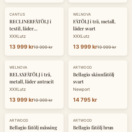
-
30
%
-
30
%
CANTUS
WELNOVA
RECLINERFÅTÖLJ i
FÅTÖLJ i trä, metall,
textil, läder
läder svart
cognacfärgad
XXXLutz
XXXLutz
13 999 kr
13 999 kr
19 999 kr
19 999 kr
-
30
%
WELNOVA
ARTWOOD
RELAXFÅTÖLJ i trä,
Bellagio skinnfåtölj
metall, läder antracit
svart
XXXLutz
Newport
13 999 kr
14 795 kr
19 999 kr
ARTWOOD
ARTWOOD
Bellagio fåtölj mässing
Bellagio fåtölj brun