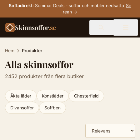
Soffadirekt
:
Sommar Deals - soffor och möbler nedsatta
Se
rean →
Skinnsoffor
.se
Hem
Produkter
Alla skinnsoffor
2452
produkter från flera butiker
Äkta läder
Konstläder
Chesterfield
Divansoffor
Soffben
Produkter