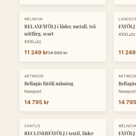
-
25
%
-
25
%
WELNOVA
LANDSC
RELAXFÅTÖLJ i läder, metall, trä
FÅTÖLJ 
nötfärg, svart
XXXLutz
XXXLutz
11 249 kr
11 249
14 999 kr
ARTWOOD
ARTWOO
Bellagio fåtölj mässing
Bellagio
Newport
Newport
14 795 kr
14 795
-
25
%
-
25
%
CANTUS
WELNOV
RECLINERFÅTÖLJ i textil, läder
FÅTÖLJ i