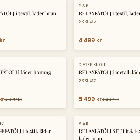
P & B
TÖLJ i textil, läder brun
RELAXFÅTÖLJ i textil, läde
XXXLutz
kr
4 499 kr
-
45
%
DIETER KNOLL
ÅTÖLJ i läder honung
RELAXFÅTÖLJ i metall, läde
XXXLutz
kr
5 499 kr
6 999 kr
9 999 kr
IC
P & B
FÅTÖLJ i textil, läder
RELAXFÅTÖLJ SET i trä, tex
läder brun