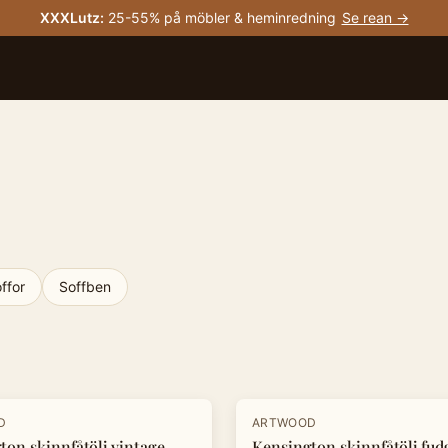
XXXLutz
:
25-55% på möbler & heminredning
Se rean →
ffor
Soffben
-
20
%
D
ARTWOOD
ton skinnfåtölj vintage
Kensington skinnfåtölj fud