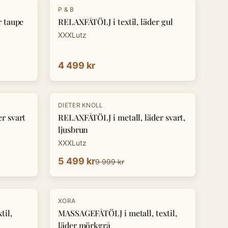
P & B
r taupe
RELAXFÅTÖLJ i textil, läder gul
XXXLutz
4 499 kr
-
45
%
DIETER KNOLL
r svart
RELAXFÅTÖLJ i metall, läder svart,
ljusbrun
XXXLutz
5 499 kr
9 999 kr
-
25
%
XORA
til,
MASSAGEFÅTÖLJ i metall, textil,
läder mörkgrå