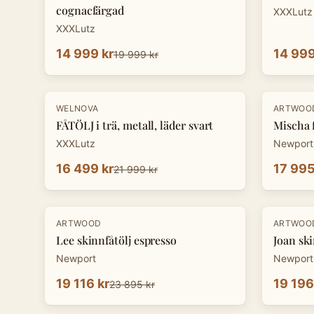
cognacfärgad
XXXLutz
XXXLutz
14 999 kr
14 999
19 999 kr
-
25
%
WELNOVA
ARTWOO
FÅTÖLJ i trä, metall, läder svart
Mischa f
XXXLutz
Newport
16 499 kr
17 995
21 999 kr
-
20
%
-
20
%
ARTWOOD
ARTWOO
Lee skinnfåtölj espresso
Joan ski
Newport
Newport
19 116 kr
19 196
23 895 kr