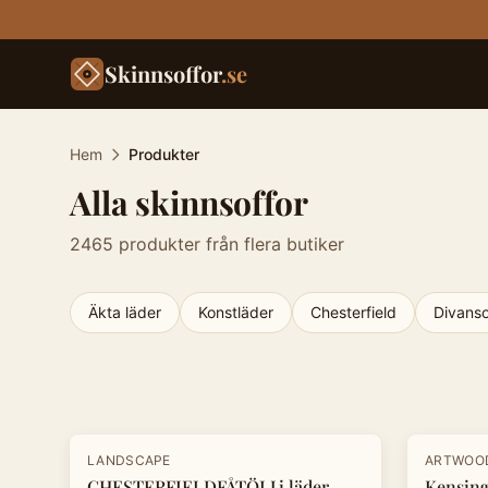
Skinnsoffor
.se
Hem
Produkter
Alla skinnsoffor
2465
produkter från flera butiker
Äkta läder
Konstläder
Chesterfield
Divanso
Produkter
-
25
%
-
20
%
LANDSCAPE
ARTWOO
CHESTERFIELDFÅTÖLJ i läder
Kensing