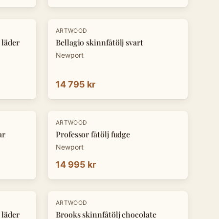
ARTWOOD
 läder
Bellagio skinnfåtölj svart
Newport
14 795 kr
ARTWOOD
ar
Professor fåtölj fudge
Newport
14 995 kr
-
20
%
ARTWOOD
 läder
Brooks skinnfåtölj chocolate