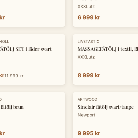
XXXLutz
kr
6 999 kr
KNOLL
LIVETASTIC
TÖLJ SET i läder svart
MASSAGEFÅTÖLJ i textil, lä
XXXLutz
kr
8 999 kr
11 999 kr
D
ARTWOOD
 fåtölj brun
Sinclair fåtölj svart/taupe
Newport
kr
9 995 kr