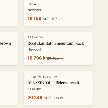
brown
Newport
16 156 kr
20 195 kr
-
20
%
ARTWOOD
e brown
Reed skinnfåtölj mountain black
Newport
18 796 kr
23 495 kr
-
25
%
BELDOMO PREMIUM
RELAXFÅTÖLJ i läder antracit
XXXLutz
20 249 kr
26 999 kr