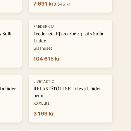
7 691 kr
8 546 kr
FREDERICIA
s Soffa
Fredericia EJ220 2062 3-sits Soffa
Läder
Glashuset
104 615 kr
LIVETASTIC
a läder
RELAXFÅTÖLJ SET i textil, läder
brun
XXXLutz
3 199 kr