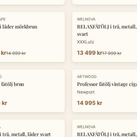
-
25
%
APE
WELNOVA
i läder mörkbrun
RELAXFÅTÖLJ i trä, metall,
svart
XXXLutz
 kr
13 499 kr
14 999 kr
17 999 kr
D
ARTWOOD
 fåtölj brun
Professor fåtölj vintage cig
Newport
 kr
14 995 kr
-
25
%
A
WELNOVA
 trä, metall, läder svart
RELAXFÅTÖLJ i trä, metall,