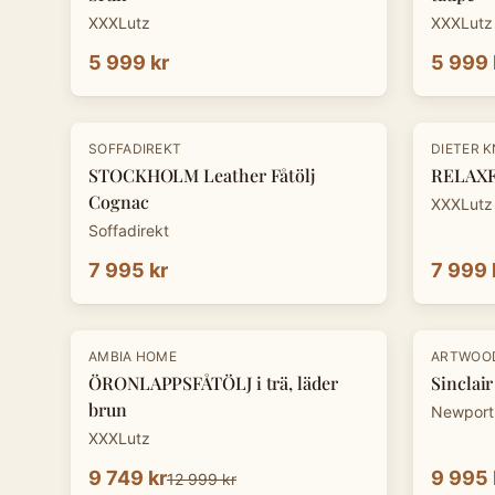
XXXLutz
XXXLutz
5 999 kr
5 999 
-
33
%
SOFFADIREKT
DIETER 
STOCKHOLM Leather Fåtölj
RELAXFÅ
Cognac
XXXLutz
Soffadirekt
7 995 kr
7 999 
-
25
%
AMBIA HOME
ARTWOO
ÖRONLAPPSFÅTÖLJ i trä, läder
Sinclair
brun
Newport
XXXLutz
9 749 kr
9 995 
12 999 kr