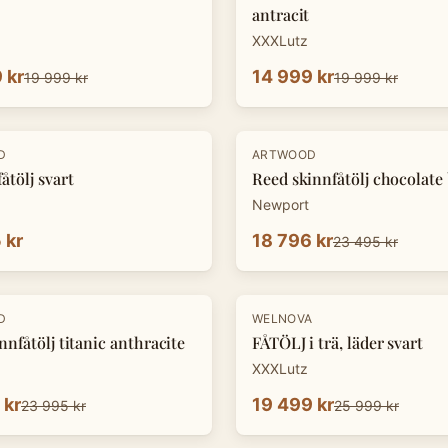
antracit
XXXLutz
 kr
14 999 kr
19 999 kr
19 999 kr
-
20
%
D
ARTWOOD
åtölj svart
Reed skinnfåtölj chocolat
Newport
 kr
18 796 kr
23 495 kr
-
25
%
D
WELNOVA
nnfåtölj titanic anthracite
FÅTÖLJ i trä, läder svart
XXXLutz
 kr
19 499 kr
23 995 kr
25 999 kr