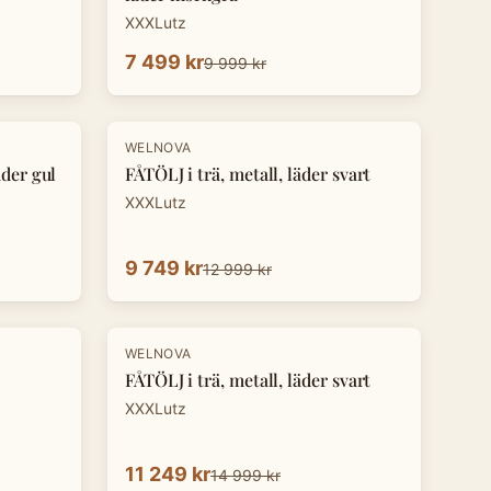
XXXLutz
7 499 kr
9 999 kr
-
25
%
WELNOVA
der gul
FÅTÖLJ i trä, metall, läder svart
XXXLutz
9 749 kr
12 999 kr
-
25
%
WELNOVA
FÅTÖLJ i trä, metall, läder svart
XXXLutz
11 249 kr
14 999 kr