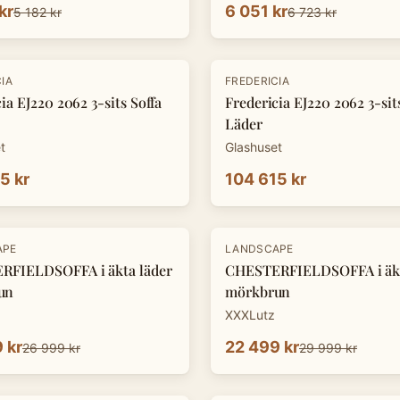
kr
6 051 kr
5 182 kr
6 723 kr
IA
FREDERICIA
ia EJ220 2062 3-sits Soffa
Fredericia EJ220 2062 3-sit
Läder
t
Glashuset
5 kr
104 615 kr
-
25
%
APE
LANDSCAPE
RFIELDSOFFA i äkta läder
CHESTERFIELDSOFFA i äkt
un
mörkbrun
XXXLutz
 kr
22 499 kr
26 999 kr
29 999 kr