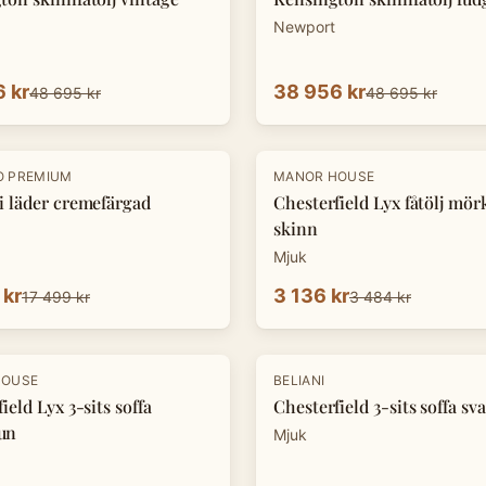
Newport
 kr
38 956 kr
48 695 kr
48 695 kr
-
10
%
O PREMIUM
MANOR HOUSE
i läder cremefärgad
Chesterfield Lyx fåtölj mö
skinn
Mjuk
 kr
3 136 kr
17 499 kr
3 484 kr
-
10
%
HOUSE
BELIANI
ield Lyx 3-sits soffa
Chesterfield 3-sits soffa sva
un
Mjuk