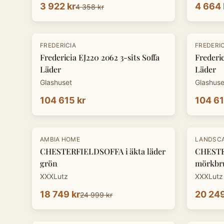
3 922 kr
4 664 
4 358 kr
FREDERICIA
FREDERIC
Fredericia EJ220 2062 3-sits Soffa
Frederic
Läder
Läder
Glashuset
Glashuse
104 615 kr
104 61
-
25
%
-
25
%
AMBIA HOME
LANDSC
CHESTERFIELDSOFFA i äkta läder
CHESTE
grön
mörkbr
XXXLutz
XXXLutz
18 749 kr
20 249
24 999 kr