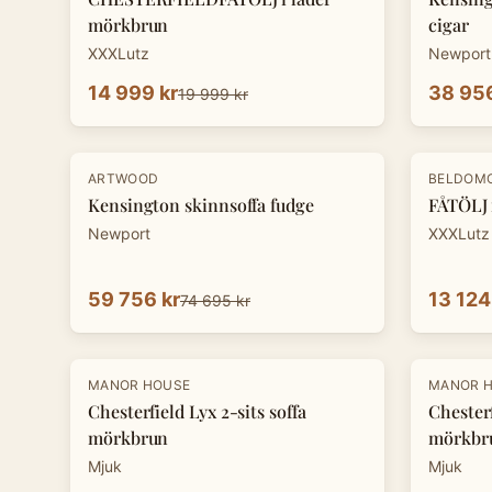
mörkbrun
cigar
XXXLutz
Newport
14 999 kr
38 956
19 999 kr
-
20
%
-
25
%
ARTWOOD
BELDOM
Kensington skinnsoffa fudge
FÅTÖLJ 
Newport
XXXLutz
59 756 kr
13 124
74 695 kr
-
10
%
-
10
%
MANOR HOUSE
MANOR 
Chesterfield Lyx 2-sits soffa
Chesterf
mörkbrun
mörkbr
Mjuk
Mjuk