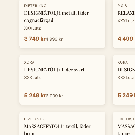
-
25
%
DIETER KNOLL
P & B
DESIGNFÅTÖLJ i metall, läder
RELAXFÅ
cognacfärgad
XXXLutz
XXXLutz
3 749 kr
4 499 
4 999 kr
-
25
%
-
25
%
XORA
XORA
DESIGNFÅTÖLJ i läder svart
DESIGNF
XXXLutz
XXXLutz
5 249 kr
5 249 
6 999 kr
LIVETASTIC
LIVETAST
MASSAGEFÅTÖLJ i textil, läder
MASSAGE
brun
taupe