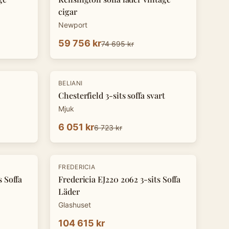
cigar
Newport
59 756 kr
74 695 kr
-
10
%
BELIANI
Chesterfield 3-sits soffa svart
Mjuk
6 051 kr
6 723 kr
FREDERICIA
s Soffa
Fredericia EJ220 2062 3-sits Soffa
Läder
Glashuset
104 615 kr