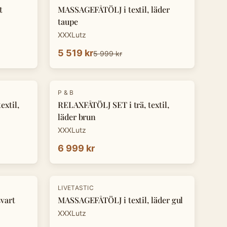
t
MASSAGEFÅTÖLJ i textil, läder
taupe
XXXLutz
5 519 kr
5 999 kr
P & B
xtil,
RELAXFÅTÖLJ SET i trä, textil,
läder brun
XXXLutz
6 999 kr
LIVETASTIC
vart
MASSAGEFÅTÖLJ i textil, läder gul
XXXLutz