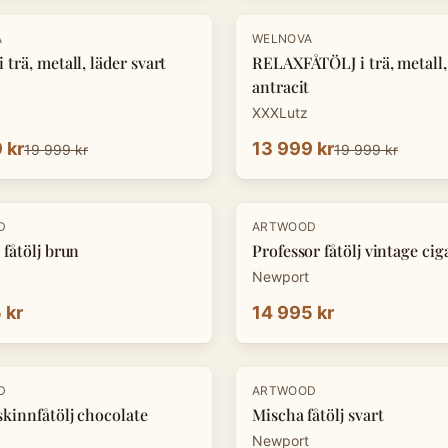
-
30
%
A
WELNOVA
 trä, metall, läder svart
RELAXFÅTÖLJ i trä, metall,
antracit
XXXLutz
 kr
13 999 kr
19 999 kr
19 999 kr
D
ARTWOOD
 fåtölj brun
Professor fåtölj vintage cig
Newport
 kr
14 995 kr
D
ARTWOOD
skinnfåtölj chocolate
Mischa fåtölj svart
Newport