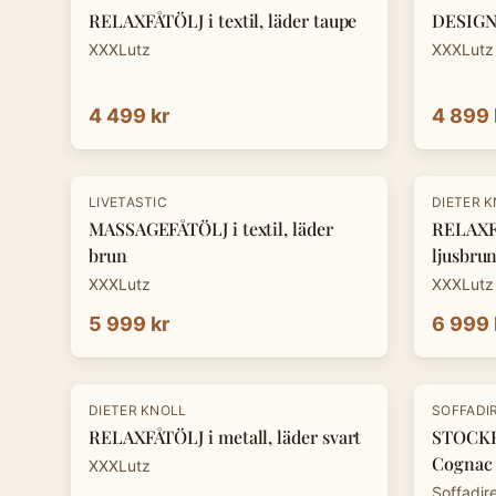
RELAXFÅTÖLJ i textil, läder taupe
DESIGNF
XXXLutz
XXXLutz
4 499 kr
4 899 
-
30
%
LIVETASTIC
DIETER 
MASSAGEFÅTÖLJ i textil, läder
RELAXFÅ
brun
ljusbru
XXXLutz
XXXLutz
5 999 kr
6 999 
-
30
%
DIETER KNOLL
SOFFADI
RELAXFÅTÖLJ i metall, läder svart
STOCKH
Cognac
XXXLutz
Soffadir