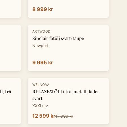
8 999 kr
ARTWOOD
Sinclair fåtölj svart/taupe
Newport
9 995 kr
-
30
%
WELNOVA
l, trä
RELAXFÅTÖLJ i trä, metall, läder
svart
XXXLutz
12 599 kr
17 999 kr