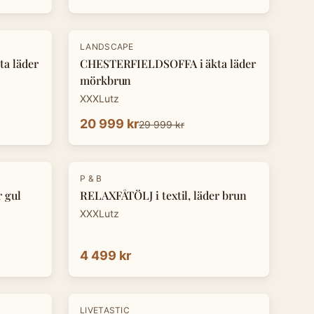
-
30
%
LANDSCAPE
a läder
CHESTERFIELDSOFFA i äkta läder
mörkbrun
XXXLutz
20 999 kr
29 999 kr
P & B
r gul
RELAXFÅTÖLJ i textil, läder brun
XXXLutz
4 499 kr
-
8
%
LIVETASTIC