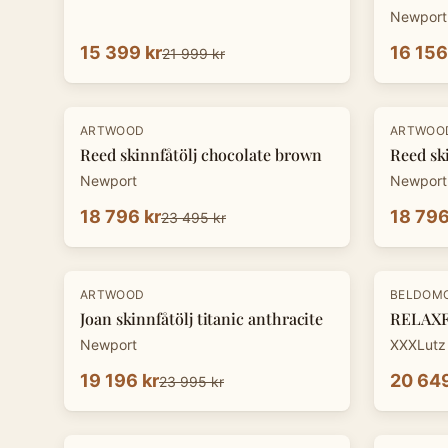
Newport
15 399 kr
16 156
21 999 kr
-
20
%
-
20
%
ARTWOOD
ARTWOO
Reed skinnfåtölj chocolate brown
Reed sk
Newport
Newport
18 796 kr
18 796
23 495 kr
-
20
%
-
30
%
ARTWOOD
BELDOM
Joan skinnfåtölj titanic anthracite
RELAXFÅ
Newport
XXXLutz
19 196 kr
20 649
23 995 kr