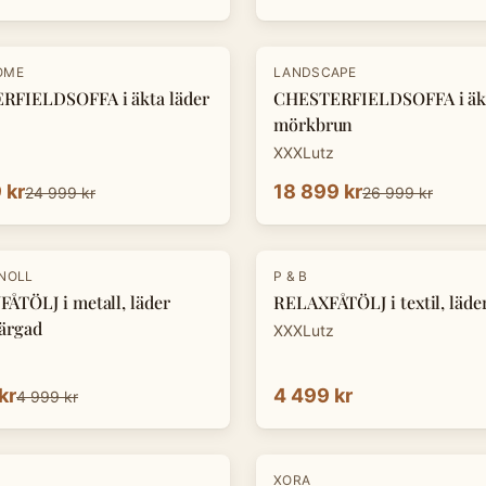
-
30
%
OME
LANDSCAPE
RFIELDSOFFA i äkta läder
CHESTERFIELDSOFFA i äkt
mörkbrun
XXXLutz
 kr
18 899 kr
24 999 kr
26 999 kr
KNOLL
P & B
ÅTÖLJ i metall, läder
RELAXFÅTÖLJ i textil, läde
ärgad
XXXLutz
kr
4 499 kr
4 999 kr
-
30
%
XORA