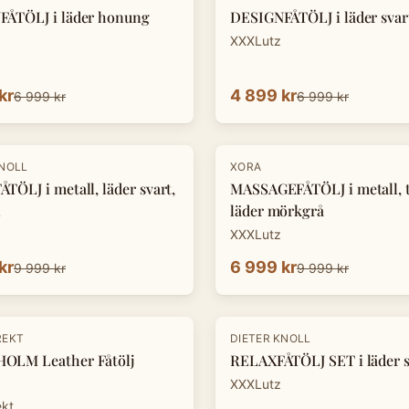
ÅTÖLJ i läder honung
DESIGNFÅTÖLJ i läder svar
XXXLutz
kr
4 899 kr
6 999 kr
6 999 kr
-
30
%
KNOLL
XORA
TÖLJ i metall, läder svart,
MASSAGEFÅTÖLJ i metall, te
n
läder mörkgrå
XXXLutz
kr
6 999 kr
9 999 kr
9 999 kr
-
33
%
REKT
DIETER KNOLL
OLM Leather Fåtölj
RELAXFÅTÖLJ SET i läder s
XXXLutz
ekt