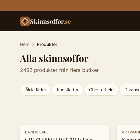
Skinnsoffor
.se
Hem
Produkter
Alla skinnsoffor
2452
produkter från flera butiker
Äkta läder
Konstläder
Chesterfield
Divanso
Produkter
-
30
%
-
20
%
LANDSCAPE
ARTWOO
CHESTERFIELDFÅTÖLJ i läder
Kensing