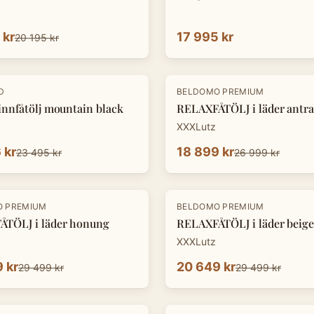
 kr
17 995 kr
20 195 kr
-
30
%
D
BELDOMO PREMIUM
innfåtölj mountain black
RELAXFÅTÖLJ i läder antra
XXXLutz
 kr
18 899 kr
23 495 kr
26 999 kr
-
30
%
O PREMIUM
BELDOMO PREMIUM
TÖLJ i läder honung
RELAXFÅTÖLJ i läder beige
XXXLutz
 kr
20 649 kr
29 499 kr
29 499 kr