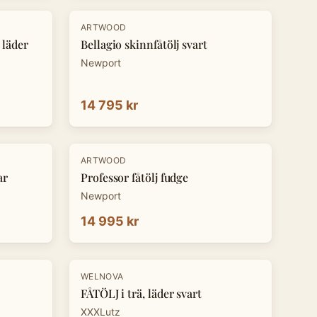
ARTWOOD
 läder
Bellagio skinnfåtölj svart
Newport
14 795 kr
ARTWOOD
ar
Professor fåtölj fudge
Newport
14 995 kr
-
30
%
WELNOVA
FÅTÖLJ i trä, läder svart
XXXLutz