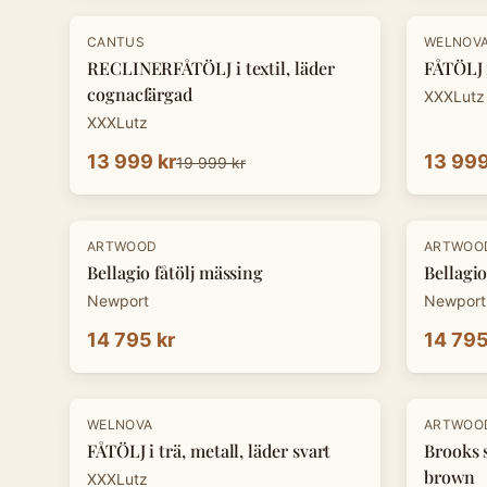
-
30
%
-
30
%
CANTUS
WELNOV
RECLINERFÅTÖLJ i textil, läder
FÅTÖLJ i
cognacfärgad
XXXLutz
XXXLutz
13 999 kr
13 999
19 999 kr
ARTWOOD
ARTWOO
Bellagio fåtölj mässing
Bellagio
Newport
Newport
14 795 kr
14 795
-
30
%
-
20
%
WELNOVA
ARTWOO
FÅTÖLJ i trä, metall, läder svart
Brooks 
brown
XXXLutz