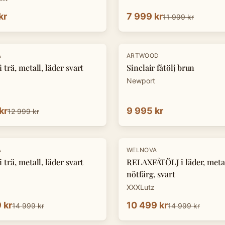
kr
7 999 kr
11 999 kr
A
ARTWOOD
 trä, metall, läder svart
Sinclair fåtölj brun
Newport
kr
9 995 kr
12 999 kr
-
30
%
A
WELNOVA
 trä, metall, läder svart
RELAXFÅTÖLJ i läder, metal
nötfärg, svart
XXXLutz
 kr
10 499 kr
14 999 kr
14 999 kr