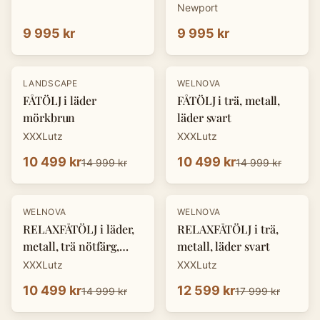
Newport
9 995 kr
9 995 kr
-
30
%
-
30
%
LANDSCAPE
WELNOVA
FÅTÖLJ i läder
FÅTÖLJ i trä, metall,
mörkbrun
läder svart
XXXLutz
XXXLutz
10 499 kr
10 499 kr
14 999 kr
14 999 kr
-
30
%
-
30
%
WELNOVA
WELNOVA
RELAXFÅTÖLJ i läder,
RELAXFÅTÖLJ i trä,
metall, trä nötfärg,
metall, läder svart
svart
XXXLutz
XXXLutz
10 499 kr
12 599 kr
14 999 kr
17 999 kr