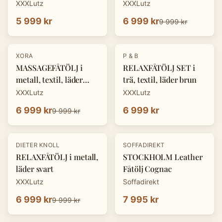
XXXLutz
XXXLutz
5 999 kr
6 999 kr
9 999 kr
-
30
%
XORA
P & B
MASSAGEFÅTÖLJ i
RELAXFÅTÖLJ SET i
metall, textil, läder
trä, textil, läder brun
mörkgrå
XXXLutz
XXXLutz
6 999 kr
6 999 kr
9 999 kr
-
30
%
DIETER KNOLL
SOFFADIREKT
RELAXFÅTÖLJ i metall,
STOCKHOLM Leather
läder svart
Fåtölj Cognac
XXXLutz
Soffadirekt
6 999 kr
7 995 kr
9 999 kr