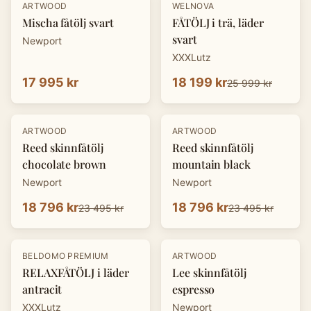
-
30
%
ARTWOOD
WELNOVA
Mischa fåtölj svart
FÅTÖLJ i trä, läder
svart
Newport
XXXLutz
17 995 kr
18 199 kr
25 999 kr
-
20
%
-
20
%
ARTWOOD
ARTWOOD
Reed skinnfåtölj
Reed skinnfåtölj
chocolate brown
mountain black
Newport
Newport
18 796 kr
18 796 kr
23 495 kr
23 495 kr
-
30
%
-
20
%
BELDOMO PREMIUM
ARTWOOD
RELAXFÅTÖLJ i läder
Lee skinnfåtölj
antracit
espresso
XXXLutz
Newport