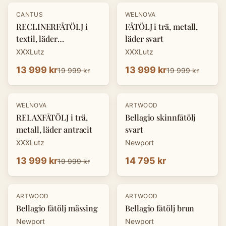
-
30
%
-
30
%
CANTUS
WELNOVA
RECLINERFÅTÖLJ i
FÅTÖLJ i trä, metall,
textil, läder
läder svart
cognacfärgad
XXXLutz
XXXLutz
13 999 kr
13 999 kr
19 999 kr
19 999 kr
-
30
%
WELNOVA
ARTWOOD
RELAXFÅTÖLJ i trä,
Bellagio skinnfåtölj
metall, läder antracit
svart
XXXLutz
Newport
13 999 kr
14 795 kr
19 999 kr
ARTWOOD
ARTWOOD
Bellagio fåtölj mässing
Bellagio fåtölj brun
Newport
Newport