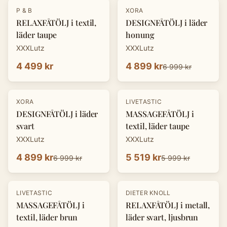
-
30
%
P & B
XORA
RELAXFÅTÖLJ i textil,
DESIGNFÅTÖLJ i läder
läder taupe
honung
XXXLutz
XXXLutz
4 499 kr
4 899 kr
6 999 kr
-
30
%
-
8
%
XORA
LIVETASTIC
DESIGNFÅTÖLJ i läder
MASSAGEFÅTÖLJ i
svart
textil, läder taupe
XXXLutz
XXXLutz
4 899 kr
5 519 kr
6 999 kr
5 999 kr
-
30
%
LIVETASTIC
DIETER KNOLL
MASSAGEFÅTÖLJ i
RELAXFÅTÖLJ i metall,
textil, läder brun
läder svart, ljusbrun