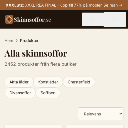
XXXLutz
:
XXXL REA FINAL - upp till 77% på möbler
Se rean →
Skinnsoffor
.se
Hem
Produkter
Alla skinnsoffor
2452
produkter från flera butiker
Äkta läder
Konstläder
Chesterfield
Divansoffor
Soffben
Produkter