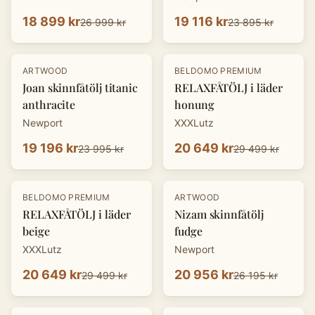
18 899 kr
19 116 kr
26 999 kr
23 895 kr
-
20
%
-
30
%
ARTWOOD
BELDOMO PREMIUM
Joan skinnfåtölj titanic
RELAXFÅTÖLJ i läder
anthracite
honung
Newport
XXXLutz
19 196 kr
20 649 kr
23 995 kr
29 499 kr
-
30
%
-
20
%
BELDOMO PREMIUM
ARTWOOD
RELAXFÅTÖLJ i läder
Nizam skinnfåtölj
beige
fudge
XXXLutz
Newport
20 649 kr
20 956 kr
29 499 kr
26 195 kr