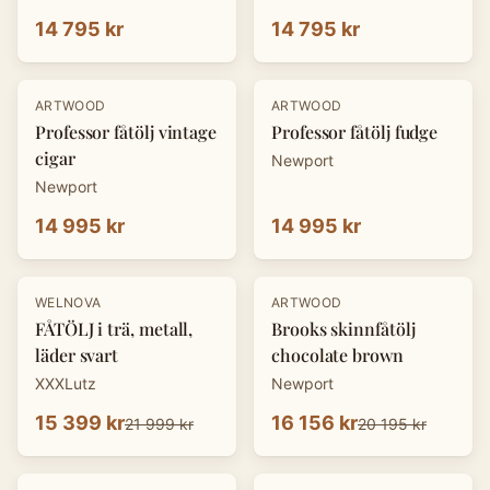
14 795 kr
14 795 kr
ARTWOOD
ARTWOOD
Professor fåtölj vintage
Professor fåtölj fudge
cigar
Newport
Newport
14 995 kr
14 995 kr
-
30
%
-
20
%
WELNOVA
ARTWOOD
FÅTÖLJ i trä, metall,
Brooks skinnfåtölj
läder svart
chocolate brown
XXXLutz
Newport
15 399 kr
16 156 kr
21 999 kr
20 195 kr