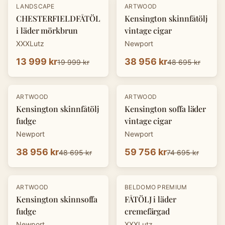
-
30
%
-
20
%
LANDSCAPE
ARTWOOD
CHESTERFIELDFÅTÖLJ
Kensington skinnfåtölj
i läder mörkbrun
vintage cigar
XXXLutz
Newport
13 999 kr
38 956 kr
19 999 kr
48 695 kr
-
20
%
-
20
%
ARTWOOD
ARTWOOD
Kensington skinnfåtölj
Kensington soffa läder
fudge
vintage cigar
Newport
Newport
38 956 kr
59 756 kr
48 695 kr
74 695 kr
-
20
%
-
30
%
ARTWOOD
BELDOMO PREMIUM
Kensington skinnsoffa
FÅTÖLJ i läder
fudge
cremefärgad
Newport
XXXLutz