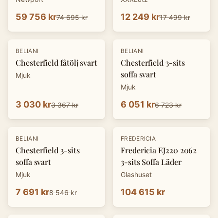
59 756 kr
12 249 kr
74 695 kr
17 499 kr
-
10
%
-
10
%
BELIANI
BELIANI
Chesterfield fåtölj svart
Chesterfield 3-sits
soffa svart
Mjuk
Mjuk
3 030 kr
6 051 kr
3 367 kr
6 723 kr
-
10
%
BELIANI
FREDERICIA
Chesterfield 3-sits
Fredericia EJ220 2062
soffa svart
3-sits Soffa Läder
Mjuk
Glashuset
7 691 kr
104 615 kr
8 546 kr