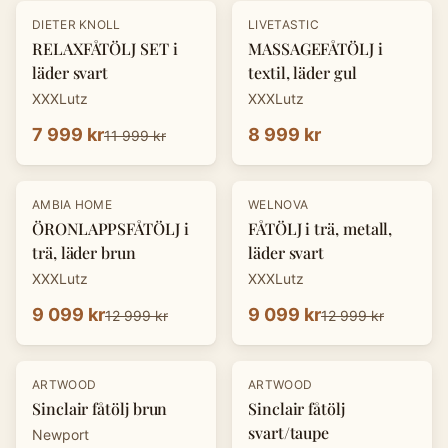
-
33
%
DIETER KNOLL
LIVETASTIC
RELAXFÅTÖLJ SET i
MASSAGEFÅTÖLJ i
läder svart
textil, läder gul
XXXLutz
XXXLutz
7 999 kr
8 999 kr
11 999 kr
-
30
%
-
30
%
AMBIA HOME
WELNOVA
ÖRONLAPPSFÅTÖLJ i
FÅTÖLJ i trä, metall,
trä, läder brun
läder svart
XXXLutz
XXXLutz
9 099 kr
9 099 kr
12 999 kr
12 999 kr
ARTWOOD
ARTWOOD
Sinclair fåtölj brun
Sinclair fåtölj
svart/taupe
Newport