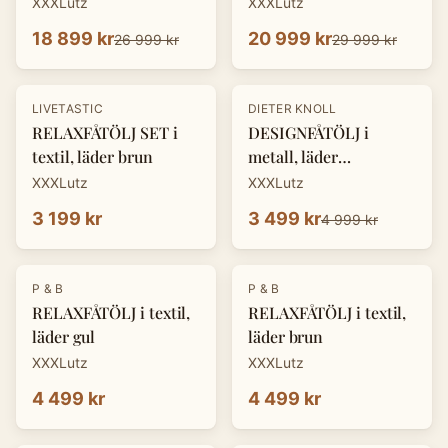
XXXLutz
XXXLutz
18 899 kr
20 999 kr
26 999 kr
29 999 kr
-
30
%
LIVETASTIC
DIETER KNOLL
RELAXFÅTÖLJ SET i
DESIGNFÅTÖLJ i
textil, läder brun
metall, läder
cognacfärgad
XXXLutz
XXXLutz
3 199 kr
3 499 kr
4 999 kr
P & B
P & B
RELAXFÅTÖLJ i textil,
RELAXFÅTÖLJ i textil,
läder gul
läder brun
XXXLutz
XXXLutz
4 499 kr
4 499 kr