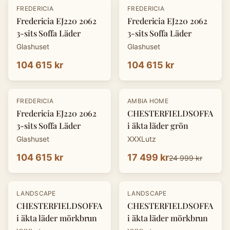
FREDERICIA
FREDERICIA
Fredericia EJ220 2062
Fredericia EJ220 2062
3-sits Soffa Läder
3-sits Soffa Läder
Glashuset
Glashuset
104 615 kr
104 615 kr
-
30
%
FREDERICIA
AMBIA HOME
Fredericia EJ220 2062
CHESTERFIELDSOFFA
3-sits Soffa Läder
i äkta läder grön
Glashuset
XXXLutz
104 615 kr
17 499 kr
24 999 kr
-
30
%
-
30
%
LANDSCAPE
LANDSCAPE
CHESTERFIELDSOFFA
CHESTERFIELDSOFFA
i äkta läder mörkbrun
i äkta läder mörkbrun