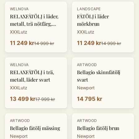
-
25
%
-
25
%
WELNOVA
LANDSCAPE
RELAXFÅTÖLJ i läder,
FÅTÖLJ i läder
metall, trä nötfärg,
mörkbrun
svart
XXXLutz
XXXLutz
11 249 kr
11 249 kr
14 999 kr
14 999 kr
-
25
%
WELNOVA
ARTWOOD
RELAXFÅTÖLJ i trä,
Bellagio skinnfåtölj
metall, läder svart
svart
XXXLutz
Newport
13 499 kr
14 795 kr
17 999 kr
ARTWOOD
ARTWOOD
Bellagio fåtölj mässing
Bellagio fåtölj brun
Newport
Newport