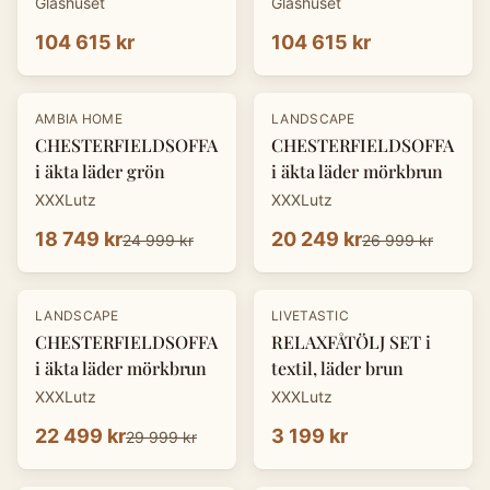
Glashuset
Glashuset
104 615 kr
104 615 kr
-
25
%
-
25
%
AMBIA HOME
LANDSCAPE
CHESTERFIELDSOFFA
CHESTERFIELDSOFFA
i äkta läder grön
i äkta läder mörkbrun
XXXLutz
XXXLutz
18 749 kr
20 249 kr
24 999 kr
26 999 kr
-
25
%
LANDSCAPE
LIVETASTIC
CHESTERFIELDSOFFA
RELAXFÅTÖLJ SET i
i äkta läder mörkbrun
textil, läder brun
XXXLutz
XXXLutz
22 499 kr
3 199 kr
29 999 kr