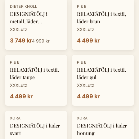
-
25
%
DIETER KNOLL
P & B
DESIGNFÅTÖLJ i
RELAXFÅTÖLJ i textil,
metall, läder
läder brun
cognacfärgad
XXXLutz
XXXLutz
3 749 kr
4 499 kr
4 999 kr
P & B
P & B
RELAXFÅTÖLJ i textil,
RELAXFÅTÖLJ i textil,
läder taupe
läder gul
XXXLutz
XXXLutz
4 499 kr
4 499 kr
-
25
%
-
25
%
XORA
XORA
DESIGNFÅTÖLJ i läder
DESIGNFÅTÖLJ i läder
svart
honung