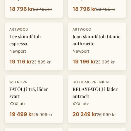
18 796 kr
18 796 kr
23 495 kr
23 495 kr
-
20
%
-
20
%
ARTWOOD
ARTWOOD
Lee skinnfåtölj
Joan skinnfåtölj titanic
espresso
anthracite
Newport
Newport
19 116 kr
19 196 kr
23 895 kr
23 995 kr
-
25
%
-
25
%
WELNOVA
BELDOMO PREMIUM
FÅTÖLJ i trä, läder
RELAXFÅTÖLJ i läder
svart
antracit
XXXLutz
XXXLutz
19 499 kr
20 249 kr
25 999 kr
26 999 kr