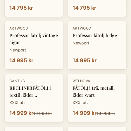
14 795 kr
14 795 kr
ARTWOOD
ARTWOOD
Professor fåtölj vintage
Professor fåtölj fudge
cigar
Newport
Newport
14 995 kr
14 995 kr
-
25
%
-
25
%
CANTUS
WELNOVA
RECLINERFÅTÖLJ i
FÅTÖLJ i trä, metall,
textil, läder
läder svart
cognacfärgad
XXXLutz
XXXLutz
14 999 kr
14 999 kr
19 999 kr
19 999 kr