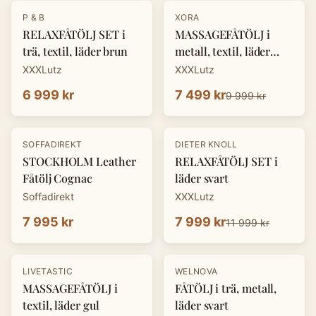
-
25
%
P & B
XORA
RELAXFÅTÖLJ SET i
MASSAGEFÅTÖLJ i
trä, textil, läder brun
metall, textil, läder
mörkgrå
XXXLutz
XXXLutz
6 999 kr
7 499 kr
9 999 kr
-
33
%
SOFFADIREKT
DIETER KNOLL
STOCKHOLM Leather
RELAXFÅTÖLJ SET i
Fåtölj Cognac
läder svart
Soffadirekt
XXXLutz
7 995 kr
7 999 kr
11 999 kr
-
25
%
LIVETASTIC
WELNOVA
MASSAGEFÅTÖLJ i
FÅTÖLJ i trä, metall,
textil, läder gul
läder svart