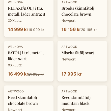
-
25
%
-
20
%
WELNOVA
ARTWOOD
RELAXFÅTÖLJ i trä,
Brooks skinnfåtölj
metall, läder antracit
chocolate brown
XXXLutz
Newport
14 999 kr
16 156 kr
19 999 kr
20 195 kr
-
25
%
WELNOVA
ARTWOOD
FÅTÖLJ i trä, metall,
Mischa fåtölj svart
läder svart
Newport
XXXLutz
16 499 kr
17 995 kr
21 999 kr
-
20
%
-
20
%
ARTWOOD
ARTWOOD
Reed skinnfåtölj
Reed skinnfåtölj
chocolate brown
mountain black
Newport
Newport