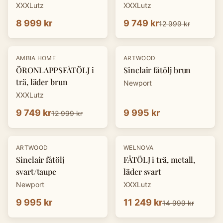
XXXLutz
XXXLutz
8 999 kr
9 749 kr
12 999 kr
-
25
%
AMBIA HOME
ARTWOOD
ÖRONLAPPSFÅTÖLJ i
Sinclair fåtölj brun
trä, läder brun
Newport
XXXLutz
9 749 kr
9 995 kr
12 999 kr
-
25
%
ARTWOOD
WELNOVA
Sinclair fåtölj
FÅTÖLJ i trä, metall,
svart/taupe
läder svart
Newport
XXXLutz
9 995 kr
11 249 kr
14 999 kr