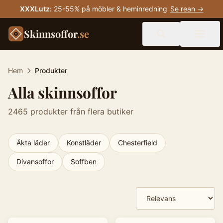
XXXLutz
:
25-55% på möbler & heminredning
Se rean →
Skinnsoffor
.se
Hem
Produkter
Alla skinnsoffor
2465
produkter från flera butiker
Äkta läder
Konstläder
Chesterfield
Divansoffor
Soffben
Produkter