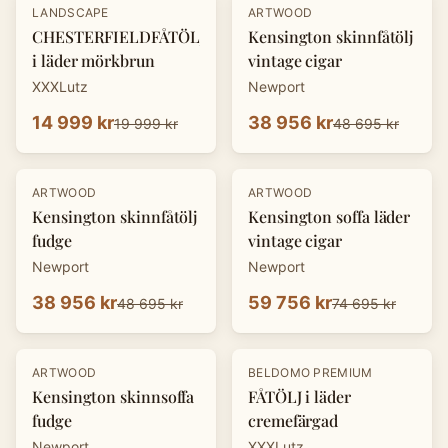
-
25
%
-
20
%
LANDSCAPE
ARTWOOD
CHESTERFIELDFÅTÖLJ
Kensington skinnfåtölj
i läder mörkbrun
vintage cigar
XXXLutz
Newport
14 999 kr
38 956 kr
19 999 kr
48 695 kr
-
20
%
-
20
%
ARTWOOD
ARTWOOD
Kensington skinnfåtölj
Kensington soffa läder
fudge
vintage cigar
Newport
Newport
38 956 kr
59 756 kr
48 695 kr
74 695 kr
-
20
%
-
25
%
ARTWOOD
BELDOMO PREMIUM
Kensington skinnsoffa
FÅTÖLJ i läder
fudge
cremefärgad
Newport
XXXLutz