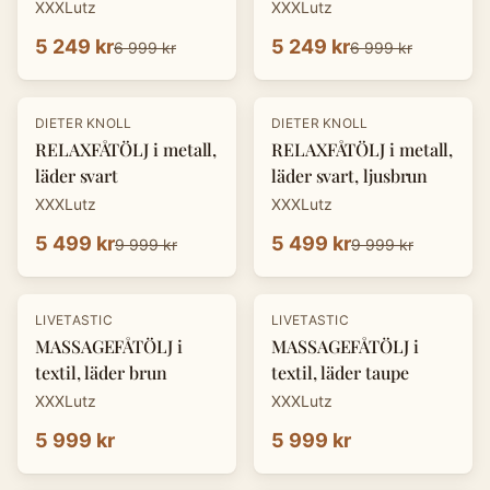
XXXLutz
XXXLutz
5 249 kr
5 249 kr
6 999 kr
6 999 kr
-
45
%
-
45
%
DIETER KNOLL
DIETER KNOLL
RELAXFÅTÖLJ i metall,
RELAXFÅTÖLJ i metall,
läder svart
läder svart, ljusbrun
XXXLutz
XXXLutz
5 499 kr
5 499 kr
9 999 kr
9 999 kr
LIVETASTIC
LIVETASTIC
MASSAGEFÅTÖLJ i
MASSAGEFÅTÖLJ i
textil, läder brun
textil, läder taupe
XXXLutz
XXXLutz
5 999 kr
5 999 kr