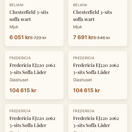
-
10
%
-
10
%
BELIANI
BELIANI
Chesterfield 3-sits
Chesterfield 3-sits
soffa svart
soffa svart
Mjuk
Mjuk
6 051 kr
7 691 kr
6 723 kr
8 546 kr
FREDERICIA
FREDERICIA
Fredericia EJ220 2062
Fredericia EJ220 2062
3-sits Soffa Läder
3-sits Soffa Läder
Glashuset
Glashuset
104 615 kr
104 615 kr
FREDERICIA
FREDERICIA
Fredericia EJ220 2062
Fredericia EJ220 2062
3-sits Soffa Läder
3-sits Soffa Läder