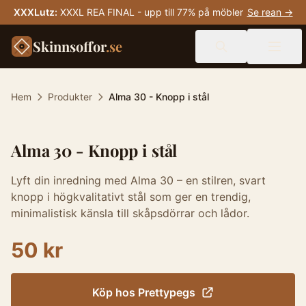
XXXLutz
:
XXXL REA FINAL - upp till 77% på möbler
Se rean →
Skinnsoffor
.se
Hem
Produkter
Alma 30 - Knopp i stål
Alma 30 - Knopp i stål
Lyft din inredning med Alma 30 – en stilren, svart
knopp i högkvalitativt stål som ger en trendig,
minimalistisk känsla till skåpsdörrar och lådor.
50 kr
Köp hos
Prettypegs