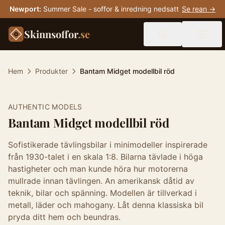
Newport
:
Summer Sale - soffor & inredning nedsatt
Se rean →
Skinnsoffor
.se
Hem
Produkter
Bantam Midget modellbil röd
AUTHENTIC MODELS
Bantam Midget modellbil röd
Sofistikerade tävlingsbilar i minimodeller inspirerade
från 1930-talet i en skala 1:8. Bilarna tävlade i höga
hastigheter och man kunde höra hur motorerna
mullrade innan tävlingen. An amerikansk dåtid av
teknik, bilar och spänning. Modellen är tillverkad i
metall, läder och mahogany. Låt denna klassiska bil
pryda ditt hem och beundras.