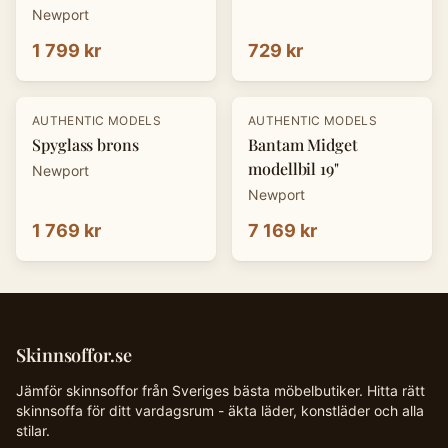
Newport
1 799 kr
729 kr
AUTHENTIC MODELS
AUTHENTIC MODELS
Spyglass brons
Bantam Midget
modellbil 19"
Newport
Newport
1 769 kr
7 169 kr
Skinnsoffor.se
Jämför skinnsoffor från Sveriges bästa möbelbutiker. Hitta rätt
skinnsoffa för ditt vardagsrum - äkta läder, konstläder och alla
stilar.