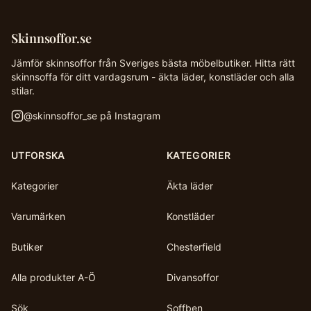
Skinnsoffor.se
Jämför skinnsoffor från Sveriges bästa möbelbutiker. Hitta rätt
skinnsoffa för ditt vardagsrum - äkta läder, konstläder och alla
stilar.
@
skinnsoffor_se
på Instagram
UTFORSKA
KATEGORIER
Kategorier
Äkta läder
Varumärken
Konstläder
Butiker
Chesterfield
Alla produkter A-Ö
Divansoffor
Sök
Soffben