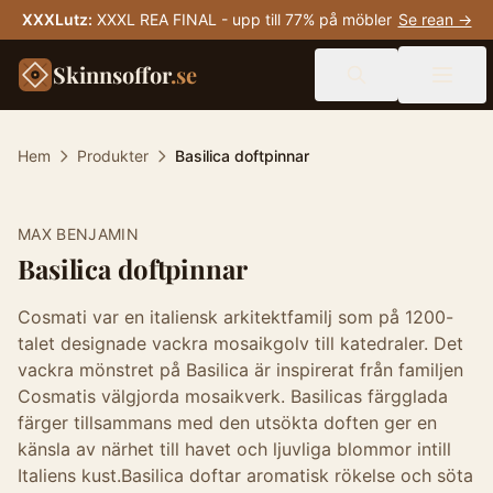
XXXLutz
:
XXXL REA FINAL - upp till 77% på möbler
Se rean →
Skinnsoffor
.se
Hem
Produkter
Basilica doftpinnar
MAX BENJAMIN
Basilica doftpinnar
Cosmati var en italiensk arkitektfamilj som på 1200-
talet designade vackra mosaikgolv till katedraler. Det
vackra mönstret på Basilica är inspirerat från familjen
Cosmatis välgjorda mosaikverk. Basilicas färgglada
färger tillsammans med den utsökta doften ger en
känsla av närhet till havet och ljuvliga blommor intill
Italiens kust.Basilica doftar aromatisk rökelse och söta