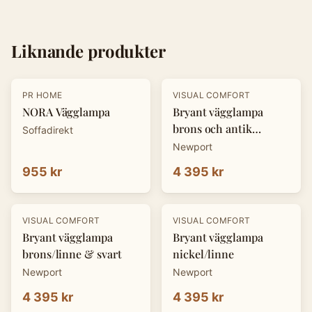
Liknande produkter
PR HOME
VISUAL COMFORT
NORA Vägglampa
Bryant vägglampa
brons och antik
Soffadirekt
mässing/linne
Newport
955 kr
4 395 kr
VISUAL COMFORT
VISUAL COMFORT
Bryant vägglampa
Bryant vägglampa
brons/linne & svart
nickel/linne
Newport
Newport
4 395 kr
4 395 kr