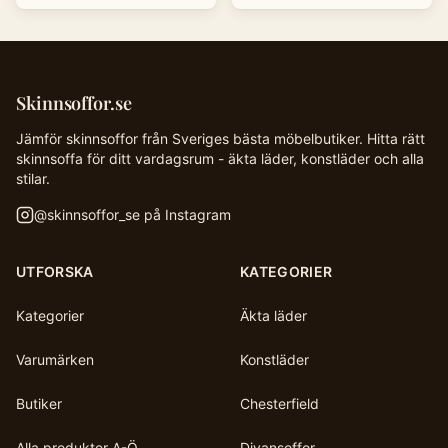
Skinnsoffor.se
Jämför skinnsoffor från Sveriges bästa möbelbutiker. Hitta rätt
skinnsoffa för ditt vardagsrum - äkta läder, konstläder och alla
stilar.
@
skinnsoffor_se
på Instagram
UTFORSKA
KATEGORIER
Kategorier
Äkta läder
Varumärken
Konstläder
Butiker
Chesterfield
Alla produkter A-Ö
Divansoffor