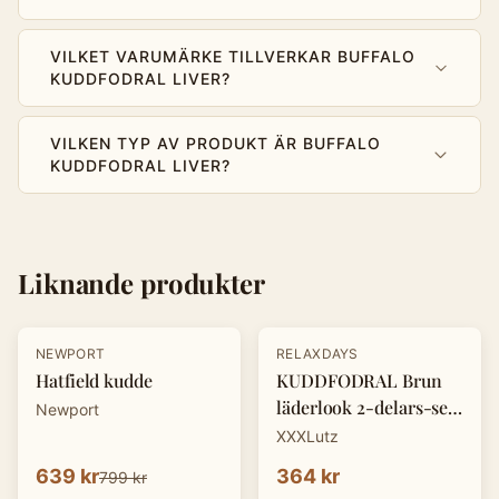
VILKET VARUMÄRKE TILLVERKAR BUFFALO
KUDDFODRAL LIVER?
VILKEN TYP AV PRODUKT ÄR BUFFALO
KUDDFODRAL LIVER?
Liknande produkter
-
20
%
NEWPORT
RELAXDAYS
Hatfield kudde
KUDDFODRAL Brun
läderlook 2-delars-set
Newport
45x45cm
XXXLutz
639 kr
364 kr
799 kr