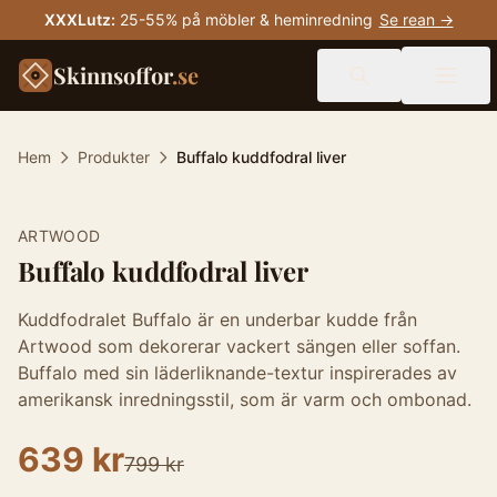
XXXLutz
:
25-55% på möbler & heminredning
Se rean →
Skinnsoffor
.se
Hem
Produkter
Buffalo kuddfodral liver
-
20
%
ARTWOOD
Buffalo kuddfodral liver
Kuddfodralet Buffalo är en underbar kudde från
Artwood som dekorerar vackert sängen eller soffan.
Buffalo med sin läderliknande-textur inspirerades av
amerikansk inredningsstil, som är varm och ombonad.
639 kr
799 kr