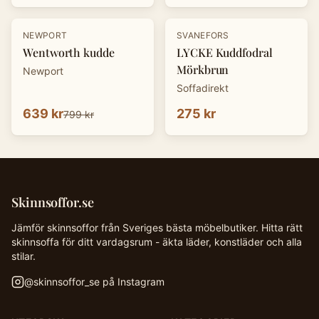
-
20
%
NEWPORT
SVANEFORS
Wentworth kudde
LYCKE Kuddfodral
Mörkbrun
Newport
Soffadirekt
639 kr
275 kr
799 kr
Skinnsoffor.se
Jämför skinnsoffor från Sveriges bästa möbelbutiker. Hitta rätt
skinnsoffa för ditt vardagsrum - äkta läder, konstläder och alla
stilar.
@
skinnsoffor_se
på Instagram