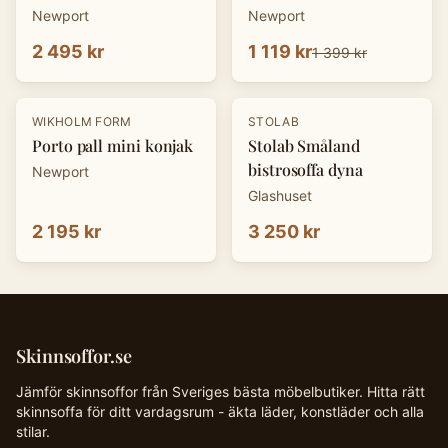
Newport
Newport
2 495 kr
1 119 kr
1 399 kr
WIKHOLM FORM
STOLAB
Porto pall mini konjak
Stolab Småland
bistrosoffa dyna
Newport
Glashuset
2 195 kr
3 250 kr
Skinnsoffor.se
Jämför skinnsoffor från Sveriges bästa möbelbutiker. Hitta rätt
skinnsoffa för ditt vardagsrum - äkta läder, konstläder och alla
stilar.