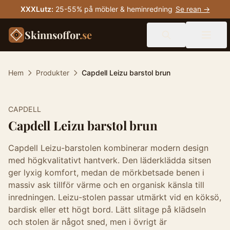
XXXLutz
:
25-55% på möbler & heminredning
Se rean →
Skinnsoffor
.se
Hem
Produkter
Capdell Leizu barstol brun
-
30
%
CAPDELL
Capdell Leizu barstol brun
Capdell Leizu-barstolen kombinerar modern design
med högkvalitativt hantverk. Den läderklädda sitsen
ger lyxig komfort, medan de mörkbetsade benen i
massiv ask tillför värme och en organisk känsla till
inredningen. Leizu-stolen passar utmärkt vid en köksö,
bardisk eller ett högt bord. Lätt slitage på klädseln
och stolen är något sned, men i övrigt är