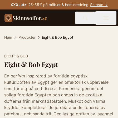
XXXLutz
:
25-55% på möbler & heminredning
Se rean →
Skinnsoffor
.se
Hem
Produkter
Eight & Bob Egypt
EIGHT & BOB
Eight & Bob Egypt
En parfym inspirerad av forntida egyptisk
kultur.Doften av Egypt ger en olfaktorisk upplevelse
som tar dig på en tidsresa. Promenera genom det
soliga forntida Egypten och andas in de exotiska
dofterna från marknadsplatsen. Muskot och varma
kryddor kompletterar de jordnära undertonerna av
patchouli och sandelträ. Den lyxiga doften av lavendel