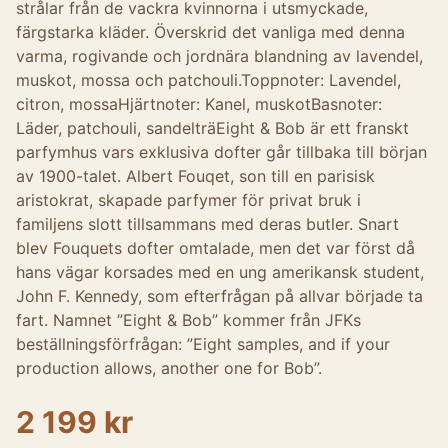
strålar från de vackra kvinnorna i utsmyckade,
färgstarka kläder. Överskrid det vanliga med denna
varma, rogivande och jordnära blandning av lavendel,
muskot, mossa och patchouli.Toppnoter: Lavendel,
citron, mossaHjärtnoter: Kanel, muskotBasnoter:
Läder, patchouli, sandelträEight & Bob är ett franskt
parfymhus vars exklusiva dofter går tillbaka till början
av 1900-talet. Albert Fouqet, son till en parisisk
aristokrat, skapade parfymer för privat bruk i
familjens slott tillsammans med deras butler. Snart
blev Fouquets dofter omtalade, men det var först då
hans vägar korsades med en ung amerikansk student,
John F. Kennedy, som efterfrågan på allvar började ta
fart. Namnet ”Eight & Bob” kommer från JFKs
beställningsförfrågan: ”Eight samples, and if your
production allows, another one for Bob”.
2 199 kr