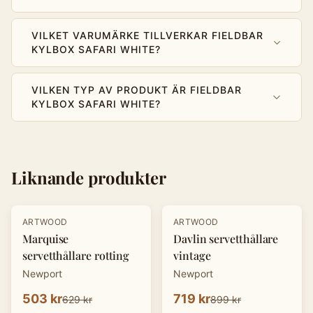
VILKET VARUMÄRKE TILLVERKAR FIELDBAR
KYLBOX SAFARI WHITE?
VILKEN TYP AV PRODUKT ÄR FIELDBAR
KYLBOX SAFARI WHITE?
Liknande produkter
-
20
%
-
20
%
ARTWOOD
ARTWOOD
Marquise
Davlin servetthållare
servetthållare rotting
vintage
Newport
Newport
503 kr
719 kr
629 kr
899 kr