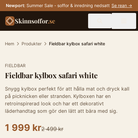
Newport
:
Summer Sale - soffor & inredning nedsatt
Se rean →
Skinnsoffor
.se
Hem
Produkter
Fieldbar kylbox safari white
-
20
%
FIELDBAR
Fieldbar kylbox safari white
Snygg kylbox perfekt för att hålla mat och dryck kall
på picknicken eller stranden. Kylboxen har en
retroinspirerad look och har ett dekorativt
läderhandtag som gör den lätt att bära med sig.
1 999 kr
2 499 kr