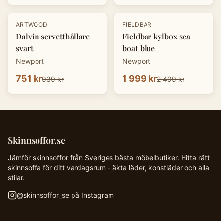
-
20
%
-
20
%
ARTWOOD
FIELDBAR
Dalvin servetthållare
Fieldbar kylbox sea
svart
boat blue
Newport
Newport
751 kr
1 999 kr
939 kr
2 499 kr
Skinnsoffor.se
Jämför skinnsoffor från Sveriges bästa möbelbutiker. Hitta rätt
skinnsoffa för ditt vardagsrum - äkta läder, konstläder och alla
stilar.
@
skinnsoffor_se
på Instagram