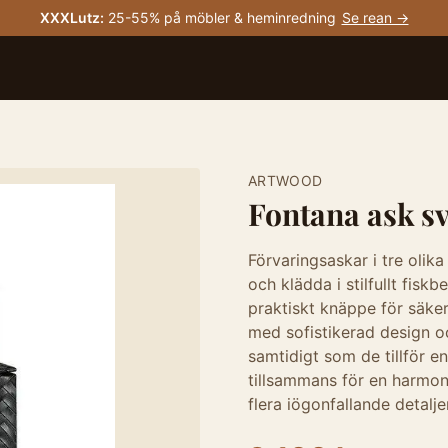
XXXLutz
:
25-55% på möbler & heminredning
Se rean →
ARTWOOD
Fontana ask sv
Förvaringsaskar i tre olik
och klädda i stilfullt fisk
praktiskt knäppe för säke
med sofistikerad design o
samtidigt som de tillför en
tillsammans för en harmoni
flera iögonfallande detaljer