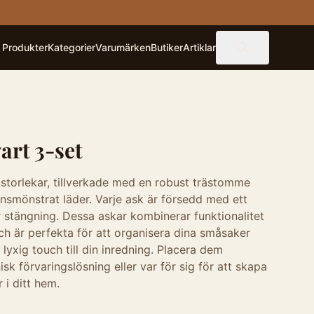
Produkter
Kategorier
Varumärken
Butiker
Artiklar
art 3-set
a storlekar, tillverkade med en robust trästomme
bensmönstrat läder. Varje ask är försedd med ett
r stängning. Dessa askar kombinerar funktionalitet
ch är perfekta för att organisera dina småsaker
 lyxig touch till din inredning. Placera dem
sk förvaringslösning eller var för sig för att skapa
 i ditt hem.