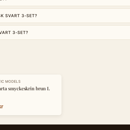
K SVART 3-SET?
VART 3-SET?
IC MODELS
arta smyckeskrin brun L
kr