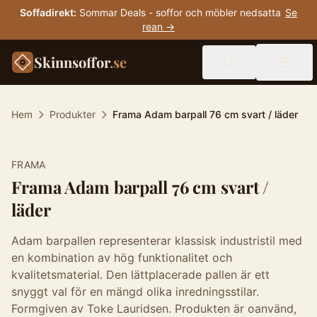
Soffadirekt
:
Sommar Deals - soffor och möbler nedsatta
Se
rean →
Skinnsoffor
.se
Hem
Produkter
Frama Adam barpall 76 cm svart / läder
-
30
%
FRAMA
Frama Adam barpall 76 cm svart /
läder
Adam barpallen representerar klassisk industristil med
en kombination av hög funktionalitet och
kvalitetsmaterial. Den lättplacerade pallen är ett
snyggt val för en mängd olika inredningsstilar.
Formgiven av Toke Lauridsen. Produkten är oanvänd,