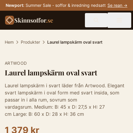
Newport
:
Summer Sale - soffor & inredning nedsatt
Se rean →
Skinnsoffor
.se
Hem
Produkter
Laurel lampskärm oval svart
ARTWOOD
Laurel lampskärm oval svart
Laurel lampskärm i svart läder från Artwood. Elegant
svart lampskärm i oval form med svart insida, som
passar in i alla rum, sovrum som
vardagsrum. Medium: B: 45 x D: 27,5 x H: 27
cm Large: B: 60 x D: 28 x H: 36 cm
1 379 kr