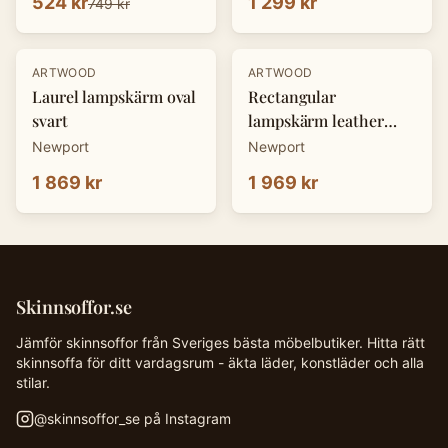
524 kr
1 299 kr
749 kr
ARTWOOD
ARTWOOD
Laurel lampskärm oval
Rectangular
svart
lampskärm leather
ebony
Newport
Newport
1 869 kr
1 969 kr
Skinnsoffor.se
Jämför skinnsoffor från Sveriges bästa möbelbutiker. Hitta rätt
skinnsoffa för ditt vardagsrum - äkta läder, konstläder och alla
stilar.
@
skinnsoffor_se
på Instagram