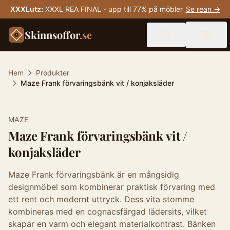
XXXLutz
:
XXXL REA FINAL - upp till 77% på möbler
Se rean →
Skinnsoffor
.se
Hem
Produkter
Maze Frank förvaringsbänk vit / konjaksläder
-
10
%
MAZE
Maze Frank förvaringsbänk vit /
konjaksläder
Maze Frank förvaringsbänk är en mångsidig
designmöbel som kombinerar praktisk förvaring med
ett rent och modernt uttryck. Dess vita stomme
kombineras med en cognacsfärgad lädersits, vilket
skapar en varm och elegant materialkontrast. Bänken