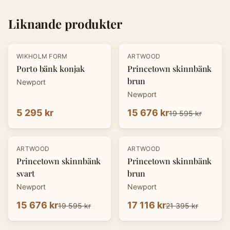
Liknande produkter
-
20
%
WIKHOLM FORM
ARTWOOD
Porto bänk konjak
Princetown skinnbänk
brun
Newport
Newport
5 295 kr
15 676 kr
19 595 kr
-
20
%
-
20
%
ARTWOOD
ARTWOOD
Princetown skinnbänk
Princetown skinnbänk
svart
brun
Newport
Newport
15 676 kr
17 116 kr
19 595 kr
21 395 kr