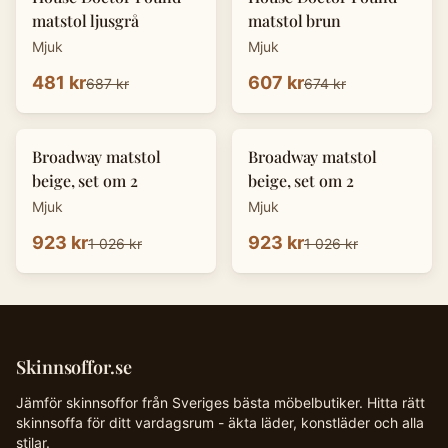
matstol ljusgrå
matstol brun
Mjuk
Mjuk
481 kr
607 kr
687 kr
674 kr
-
10
%
-
10
%
Broadway matstol
Broadway matstol
beige, set om 2
beige, set om 2
Mjuk
Mjuk
923 kr
923 kr
1 026 kr
1 026 kr
Skinnsoffor.se
Jämför skinnsoffor från Sveriges bästa möbelbutiker. Hitta rätt
skinnsoffa för ditt vardagsrum - äkta läder, konstläder och alla
stilar.