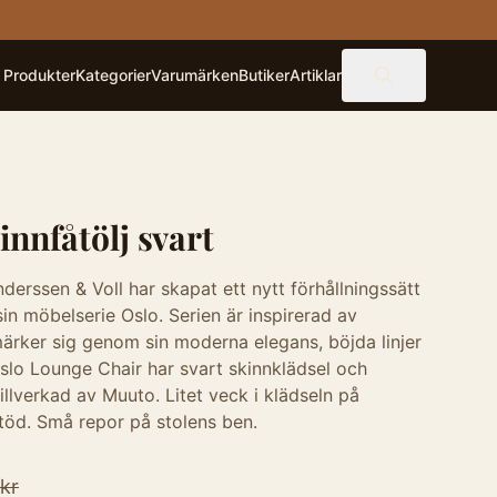
Produkter
Kategorier
Varumärken
Butiker
Artiklar
nnfåtölj svart
erssen & Voll har skapat ett nytt förhållningssätt
sin möbelserie Oslo. Serien är inspirerad av
märker sig genom sin moderna elegans, böjda linjer
Oslo Lounge Chair har svart skinnklädsel och
illverkad av Muuto. Litet veck i klädseln på
töd. Små repor på stolens ben.
kr