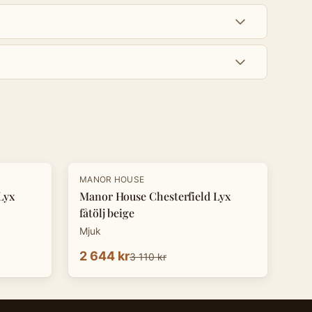
-
15
%
MANOR HOUSE
Lyx
Manor House Chesterfield Lyx
fåtölj beige
Mjuk
2 644 kr
3 110 kr