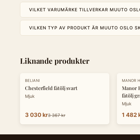
VILKET VARUMÄRKE TILLVERKAR MUUTO OSL
VILKEN TYP AV PRODUKT ÄR MUUTO OSLO S
Liknande produkter
-
10
%
-
50
%
BELIANI
MANOR 
Chesterfield fåtölj svart
Manor H
fåtölj gr
Mjuk
Mjuk
3 030 kr
1 482 
3 367 kr