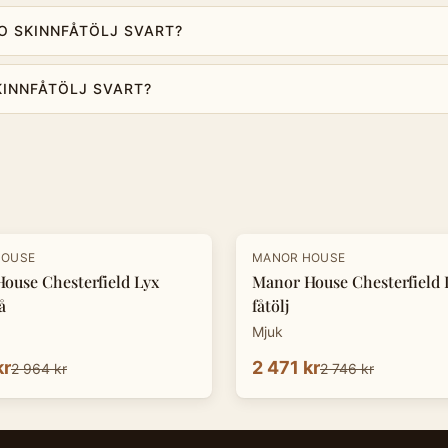
O SKINNFÅTÖLJ SVART?
KINNFÅTÖLJ SVART?
-
10
%
HOUSE
MANOR HOUSE
ouse Chesterfield Lyx
Manor House Chesterfield 
å
fåtölj
Mjuk
kr
2 471 kr
2 964 kr
2 746 kr