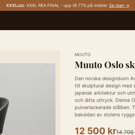
XXXLutz
:
XXXL REA FINAL - upp till 77% på möbler
Se rean →
MUUTO
Muuto Oslo ski
Den norska designduon And
till skulptural design med 
japansk arkitektur och ut
och lätta uttryck. Denna 
pulverlackerade stålben. T
baksidan av stolens ryggs
12 500 kr
14 706 