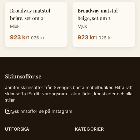
-
10
%
-
10
%
Broadway matstol
Broadway matstol
beige, set om 2
beige, set om 2
Mjuk
Mjuk
923 kr
923 kr
1 026 kr
1 026 kr
Skinnsoffor.se
Jämför skinnsoffor från Sveriges bästa möbelbutiker. Hitta rätt
skinnsoffa för ditt vardagsrum - äkta läder, konstläder och alla
stilar.
@
skinnsoffor_se
på Instagram
UTFORSKA
KATEGORIER