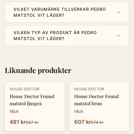
VILKET VARUMÄRKE TILLVERKAR PEDRO
MATSTOL VIT LÄDER?
VILKEN TYP AV PRODUKT ÄR PEDRO
MATSTOL VIT LÄDER?
Liknande produkter
-
30
%
-
10
%
HOUSE DOCTOR
HOUSE DOCTOR
House Doctor Found
House Doctor Found
matstol ljusgrå
matstol brun
Mjuk
Mjuk
481 kr
607 kr
687 kr
674 kr