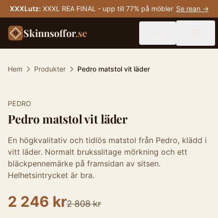
XXXLutz
:
XXXL REA FINAL - upp till 77% på möbler
Se rean →
Skinnsoffor
.se
Hem
Produkter
Pedro matstol vit läder
-
20
%
PEDRO
Pedro matstol vit läder
En högkvalitativ och tidlös matstol från Pedro, klädd i
vitt läder. Normalt bruksslitage mörkning och ett
bläckpennemärke på framsidan av sitsen.
Helhetsintrycket är bra.
2 246 kr
2 808 kr