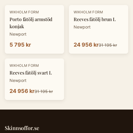
-
20
%
WIKHOLM FORM
WIKHOLM FORM
Porto fåtölj armstöd
Reeves fåtölj brun L
konjak
Newport
Newport
5 795 kr
24 956 kr
31 195 kr
-
20
%
WIKHOLM FORM
Reeves fåtölj svart L
Newport
24 956 kr
31 195 kr
Skinnsoffor.se