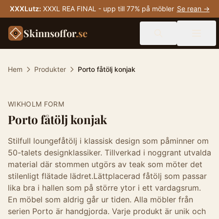
XXXLutz
:
XXXL REA FINAL - upp till 77% på möbler
Se rean →
Skinnsoffor
.se
Hem
Produkter
Porto fåtölj konjak
WIKHOLM FORM
Porto fåtölj konjak
Stilfull loungefåtölj i klassisk design som påminner om
50-talets designklassiker. Tillverkad i noggrant utvalda
material där stommen utgörs av teak som möter det
stilenligt flätade lädret.Lättplacerad fåtölj som passar
lika bra i hallen som på större ytor i ett vardagsrum.
En möbel som aldrig går ur tiden. Alla möbler från
serien Porto är handgjorda. Varje produkt är unik och