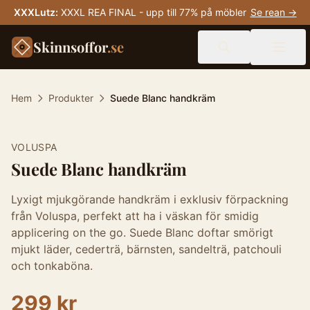
XXXLutz
:
XXXL REA FINAL - upp till 77% på möbler
Se rean →
Skinnsoffor
.se
Hem
Produkter
Suede Blanc handkräm
VOLUSPA
Suede Blanc handkräm
Lyxigt mjukgörande handkräm i exklusiv förpackning
från Voluspa, perfekt att ha i väskan för smidig
applicering on the go. Suede Blanc doftar smörigt
mjukt läder, cederträ, bärnsten, sandelträ, patchouli
och tonkaböna.
299 kr