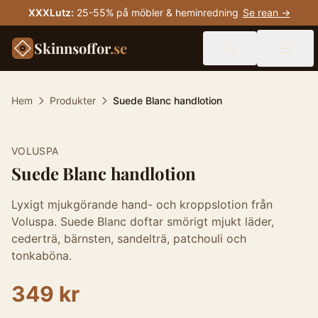
XXXLutz
:
25-55% på möbler & heminredning
Se rean →
Skinnsoffor
.se
Hem
Produkter
Suede Blanc handlotion
VOLUSPA
Suede Blanc handlotion
Lyxigt mjukgörande hand- och kroppslotion från
Voluspa. Suede Blanc doftar smörigt mjukt läder,
cederträ, bärnsten, sandelträ, patchouli och
tonkaböna.
349 kr