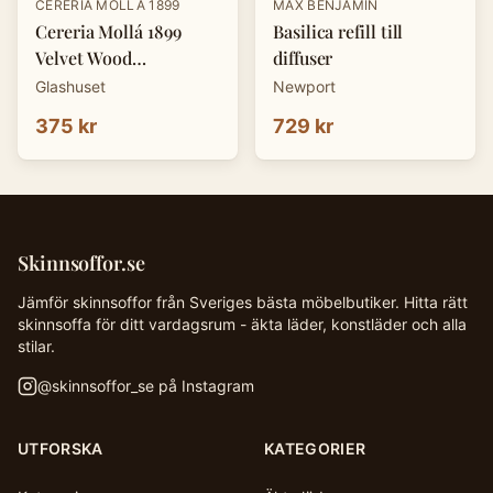
CERERIA MOLLÁ 1899
MAX BENJAMIN
Cereria Mollá 1899
Basilica refill till
Velvet Wood
diffuser
doftpinnar 100 ml
Glashuset
Newport
375 kr
729 kr
Skinnsoffor.se
Jämför skinnsoffor från Sveriges bästa möbelbutiker. Hitta rätt
skinnsoffa för ditt vardagsrum - äkta läder, konstläder och alla
stilar.
@
skinnsoffor_se
på Instagram
UTFORSKA
KATEGORIER