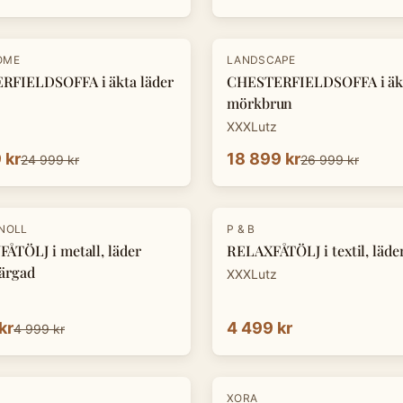
-
30
%
OME
LANDSCAPE
RFIELDSOFFA i äkta läder
CHESTERFIELDSOFFA i äkt
mörkbrun
XXXLutz
 kr
18 899 kr
24 999 kr
26 999 kr
KNOLL
P & B
ÅTÖLJ i metall, läder
RELAXFÅTÖLJ i textil, läde
ärgad
XXXLutz
kr
4 499 kr
4 999 kr
-
30
%
XORA