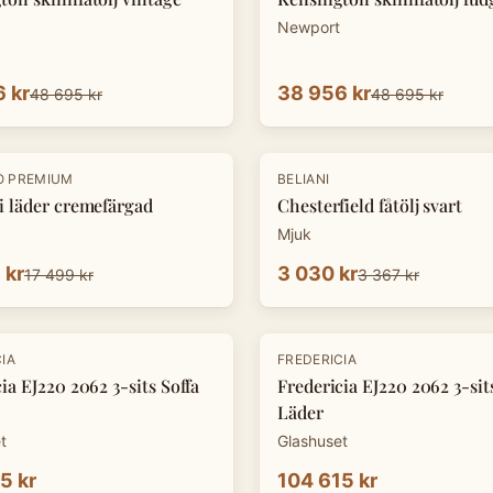
Newport
 kr
38 956 kr
48 695 kr
48 695 kr
-
10
%
O PREMIUM
BELIANI
i läder cremefärgad
Chesterfield fåtölj svart
Mjuk
 kr
3 030 kr
17 499 kr
3 367 kr
IA
FREDERICIA
ia EJ220 2062 3-sits Soffa
Fredericia EJ220 2062 3-sit
Läder
t
Glashuset
5 kr
104 615 kr