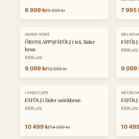
6 999 kr
7 995 
9 999 kr
-
30
%
-
30
%
AMBIA HOME
WELNOV
ÖRONLAPPSFÅTÖLJ i trä, läder
FÅTÖLJ i
brun
XXXLutz
XXXLutz
9 099 kr
9 099 
12 999 kr
-
30
%
-
30
%
LANDSCAPE
WELNOV
FÅTÖLJ i läder mörkbrun
FÅTÖLJ i
XXXLutz
XXXLutz
10 499 kr
10 499
14 999 kr