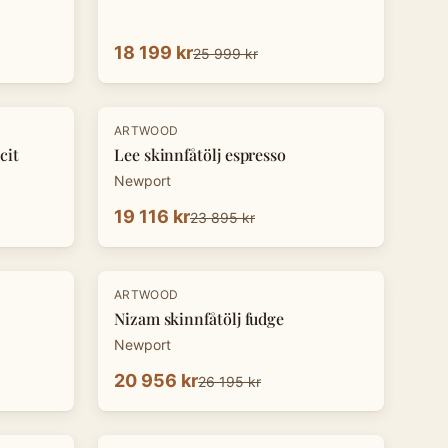
18 199 kr
25 999 kr
-
20
%
ARTWOOD
cit
Lee skinnfåtölj espresso
Newport
19 116 kr
23 895 kr
-
20
%
ARTWOOD
Nizam skinnfåtölj fudge
Newport
20 956 kr
26 195 kr