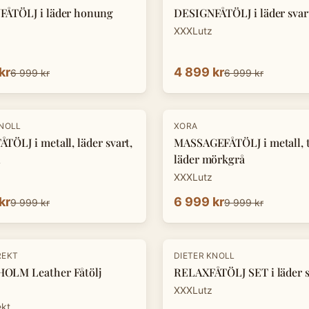
ÅTÖLJ i läder honung
DESIGNFÅTÖLJ i läder svar
XXXLutz
kr
4 899 kr
6 999 kr
6 999 kr
-
30
%
KNOLL
XORA
TÖLJ i metall, läder svart,
MASSAGEFÅTÖLJ i metall, te
n
läder mörkgrå
XXXLutz
kr
6 999 kr
9 999 kr
9 999 kr
-
33
%
REKT
DIETER KNOLL
OLM Leather Fåtölj
RELAXFÅTÖLJ SET i läder s
XXXLutz
ekt