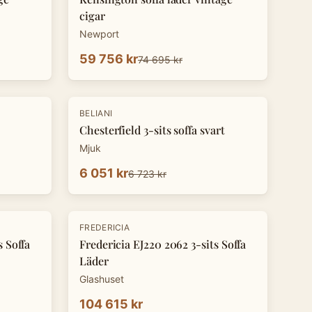
cigar
Newport
59 756 kr
74 695 kr
-
10
%
BELIANI
Chesterfield 3-sits soffa svart
Mjuk
6 051 kr
6 723 kr
FREDERICIA
s Soffa
Fredericia EJ220 2062 3-sits Soffa
Läder
Glashuset
104 615 kr