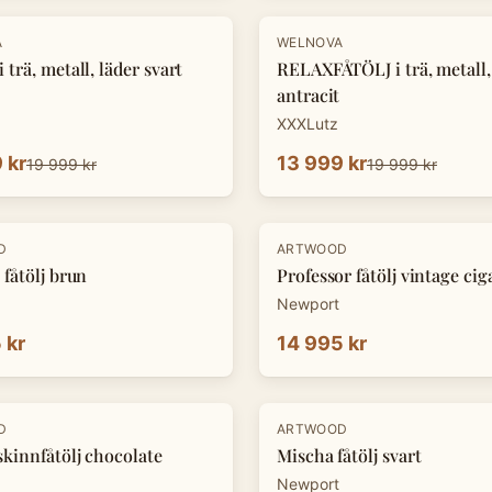
-
30
%
A
WELNOVA
 trä, metall, läder svart
RELAXFÅTÖLJ i trä, metall,
antracit
XXXLutz
 kr
13 999 kr
19 999 kr
19 999 kr
D
ARTWOOD
 fåtölj brun
Professor fåtölj vintage cig
Newport
 kr
14 995 kr
D
ARTWOOD
skinnfåtölj chocolate
Mischa fåtölj svart
Newport