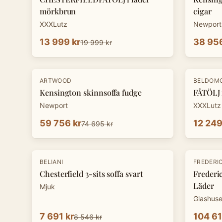
mörkbrun
cigar
XXXLutz
Newport
13 999 kr
38 956
19 999 kr
-
20
%
-
30
%
ARTWOOD
BELDOM
Kensington skinnsoffa fudge
FÅTÖLJ 
Newport
XXXLutz
59 756 kr
12 249
74 695 kr
-
10
%
BELIANI
FREDERIC
Chesterfield 3-sits soffa svart
Frederic
Läder
Mjuk
Glashuse
7 691 kr
104 61
8 546 kr