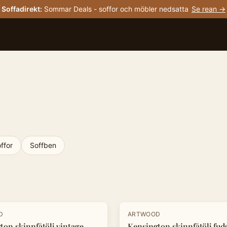
Soffadirekt
:
Sommar Deals - soffor och möbler nedsatta
Se rean →
ffor
Soffben
-
20
%
D
ARTWOOD
ton skinnfåtölj vintage
Kensington skinnfåtölj fud