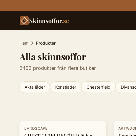
Skinnsoffor
.se
Hem
Produkter
Alla skinnsoffor
2452
produkter från flera butiker
Äkta läder
Konstläder
Chesterfield
Divanso
Produkter
-
30
%
-
20
%
LANDSCAPE
ARTWOO
CHESTERFIELDFÅTÖLJ i läder
Kensing