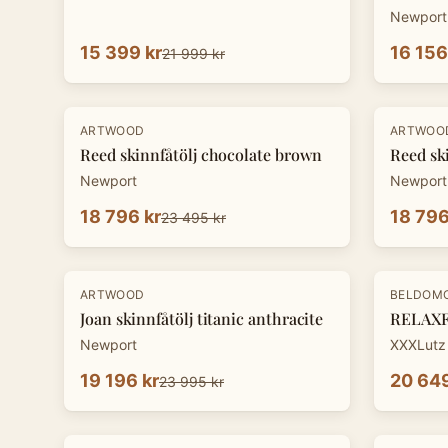
Newport
15 399 kr
16 156
21 999 kr
-
20
%
-
20
%
ARTWOOD
ARTWOO
Reed skinnfåtölj chocolate brown
Reed sk
Newport
Newport
18 796 kr
18 796
23 495 kr
-
20
%
-
30
%
ARTWOOD
BELDOM
Joan skinnfåtölj titanic anthracite
RELAXFÅ
Newport
XXXLutz
19 196 kr
20 649
23 995 kr