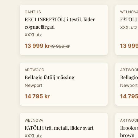
-
30
%
-
30
%
CANTUS
WELNOV
RECLINERFÅTÖLJ i textil, läder
FÅTÖLJ i
cognacfärgad
XXXLutz
XXXLutz
13 999 kr
13 999
19 999 kr
ARTWOOD
ARTWOO
Bellagio fåtölj mässing
Bellagio
Newport
Newport
14 795 kr
14 795
-
30
%
-
20
%
WELNOVA
ARTWOO
FÅTÖLJ i trä, metall, läder svart
Brooks 
brown
XXXLutz