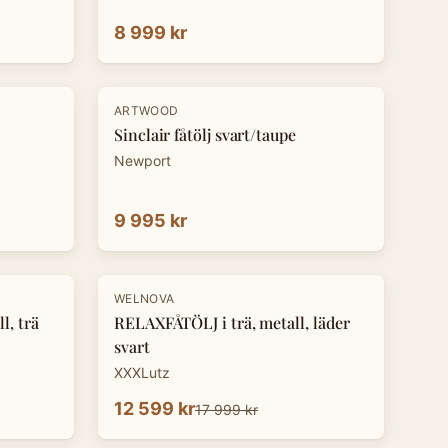
8 999 kr
ARTWOOD
Sinclair fåtölj svart/taupe
Newport
9 995 kr
-
30
%
WELNOVA
l, trä
RELAXFÅTÖLJ i trä, metall, läder
svart
XXXLutz
12 599 kr
17 999 kr