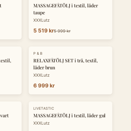
t
MASSAGEFÅTÖLJ i textil, läder
taupe
XXXLutz
5 519 kr
5 999 kr
P & B
xtil,
RELAXFÅTÖLJ SET i trä, textil,
läder brun
XXXLutz
6 999 kr
LIVETASTIC
vart
MASSAGEFÅTÖLJ i textil, läder gul
XXXLutz