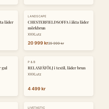
-
30
%
LANDSCAPE
a läder
CHESTERFIELDSOFFA i äkta läder
mörkbrun
XXXLutz
20 999 kr
29 999 kr
P & B
r gul
RELAXFÅTÖLJ i textil, läder brun
XXXLutz
4 499 kr
-
8
%
LIVETASTIC