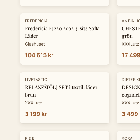
-
30
%
FREDERICIA
AMBIA H
Fredericia EJ220 2062 3-sits Soffa
CHESTE
Läder
grön
Glashuset
XXXLutz
104 615 kr
17 499
-
30
%
LIVETASTIC
DIETER 
RELAXFÅTÖLJ SET i textil, läder
DESIGNF
brun
cognacf
XXXLutz
XXXLutz
3 199 kr
3 499 
-
30
%
P & B
XORA