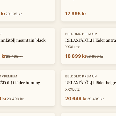
 kr
17 995 kr
20 195 kr
-
30
%
D
BELDOMO PREMIUM
innfåtölj mountain black
RELAXFÅTÖLJ i läder antra
XXXLutz
 kr
18 899 kr
23 495 kr
26 999 kr
-
30
%
O PREMIUM
BELDOMO PREMIUM
TÖLJ i läder honung
RELAXFÅTÖLJ i läder beige
XXXLutz
 kr
20 649 kr
29 499 kr
29 499 kr