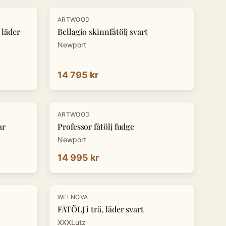
ARTWOOD
 läder
Bellagio skinnfåtölj svart
Newport
14 795 kr
ARTWOOD
ar
Professor fåtölj fudge
Newport
14 995 kr
-
30
%
WELNOVA
FÅTÖLJ i trä, läder svart
XXXLutz