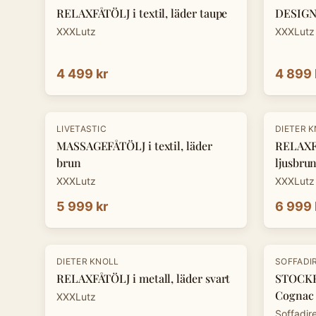
RELAXFÅTÖLJ i textil, läder taupe
DESIGNF
XXXLutz
XXXLutz
4 499 kr
4 899 
-
30
%
LIVETASTIC
DIETER 
MASSAGEFÅTÖLJ i textil, läder
RELAXFÅ
brun
ljusbru
XXXLutz
XXXLutz
5 999 kr
6 999 
-
30
%
DIETER KNOLL
SOFFADI
RELAXFÅTÖLJ i metall, läder svart
STOCKH
Cognac
XXXLutz
Soffadir