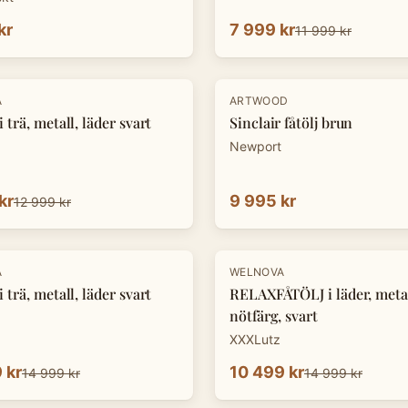
kr
7 999 kr
11 999 kr
A
ARTWOOD
 trä, metall, läder svart
Sinclair fåtölj brun
Newport
kr
9 995 kr
12 999 kr
-
30
%
A
WELNOVA
 trä, metall, läder svart
RELAXFÅTÖLJ i läder, metal
nötfärg, svart
XXXLutz
 kr
10 499 kr
14 999 kr
14 999 kr