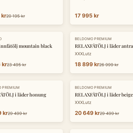
 kr
17 995 kr
20 195 kr
-
30
%
D
BELDOMO PREMIUM
innfåtölj mountain black
RELAXFÅTÖLJ i läder antra
XXXLutz
 kr
18 899 kr
23 495 kr
26 999 kr
-
30
%
O PREMIUM
BELDOMO PREMIUM
TÖLJ i läder honung
RELAXFÅTÖLJ i läder beige
XXXLutz
 kr
20 649 kr
29 499 kr
29 499 kr