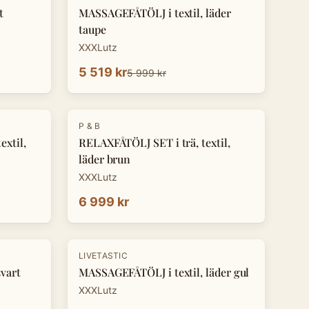
t
MASSAGEFÅTÖLJ i textil, läder
taupe
XXXLutz
5 519 kr
5 999 kr
P & B
xtil,
RELAXFÅTÖLJ SET i trä, textil,
läder brun
XXXLutz
6 999 kr
LIVETASTIC
vart
MASSAGEFÅTÖLJ i textil, läder gul
XXXLutz