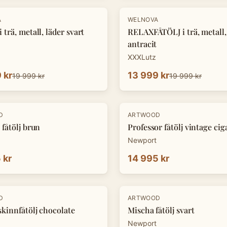
-
30
%
A
WELNOVA
 trä, metall, läder svart
RELAXFÅTÖLJ i trä, metall,
antracit
XXXLutz
 kr
13 999 kr
19 999 kr
19 999 kr
D
ARTWOOD
 fåtölj brun
Professor fåtölj vintage cig
Newport
 kr
14 995 kr
D
ARTWOOD
skinnfåtölj chocolate
Mischa fåtölj svart
Newport