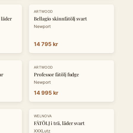
ARTWOOD
 läder
Bellagio skinnfåtölj svart
Newport
14 795 kr
ARTWOOD
ar
Professor fåtölj fudge
Newport
14 995 kr
-
30
%
WELNOVA
FÅTÖLJ i trä, läder svart
XXXLutz