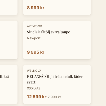
8 999 kr
ARTWOOD
Sinclair fåtölj svart/taupe
Newport
9 995 kr
-
30
%
WELNOVA
l, trä
RELAXFÅTÖLJ i trä, metall, läder
svart
XXXLutz
12 599 kr
17 999 kr