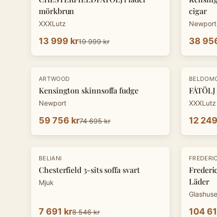
mörkbrun
cigar
XXXLutz
Newport
13 999 kr
38 956
19 999 kr
-
20
%
-
30
%
ARTWOOD
BELDOM
Kensington skinnsoffa fudge
FÅTÖLJ 
Newport
XXXLutz
59 756 kr
12 249
74 695 kr
-
10
%
BELIANI
FREDERIC
Chesterfield 3-sits soffa svart
Frederic
Läder
Mjuk
Glashuse
7 691 kr
104 61
8 546 kr