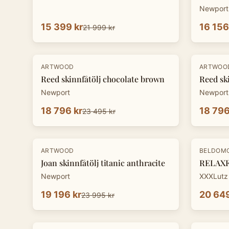
Newport
15 399 kr
16 156
21 999 kr
-
20
%
-
20
%
ARTWOOD
ARTWOO
Reed skinnfåtölj chocolate brown
Reed sk
Newport
Newport
18 796 kr
18 796
23 495 kr
-
20
%
-
30
%
ARTWOOD
BELDOM
Joan skinnfåtölj titanic anthracite
RELAXFÅ
Newport
XXXLutz
19 196 kr
20 649
23 995 kr