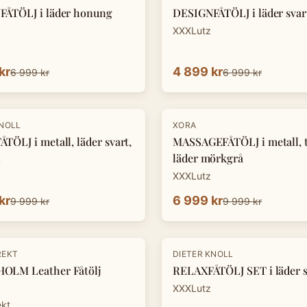
ÅTÖLJ i läder honung
DESIGNFÅTÖLJ i läder svar
XXXLutz
kr
4 899 kr
6 999 kr
6 999 kr
-
30
%
KNOLL
XORA
TÖLJ i metall, läder svart,
MASSAGEFÅTÖLJ i metall, te
n
läder mörkgrå
XXXLutz
kr
6 999 kr
9 999 kr
9 999 kr
-
33
%
REKT
DIETER KNOLL
OLM Leather Fåtölj
RELAXFÅTÖLJ SET i läder s
XXXLutz
ekt