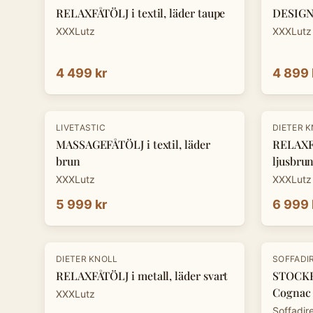
RELAXFÅTÖLJ i textil, läder taupe
DESIGNF
XXXLutz
XXXLutz
4 499 kr
4 899 
-
30
%
LIVETASTIC
DIETER 
MASSAGEFÅTÖLJ i textil, läder
RELAXFÅ
brun
ljusbru
XXXLutz
XXXLutz
5 999 kr
6 999 
-
30
%
DIETER KNOLL
SOFFADI
RELAXFÅTÖLJ i metall, läder svart
STOCKH
Cognac
XXXLutz
Soffadir