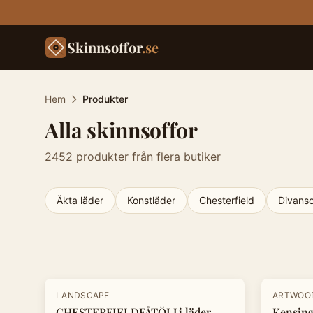
Skinnsoffor
.se
Hem
Produkter
Alla skinnsoffor
2452
produkter från flera butiker
Äkta läder
Konstläder
Chesterfield
Divanso
Produkter
-
30
%
-
20
%
LANDSCAPE
ARTWOO
CHESTERFIELDFÅTÖLJ i läder
Kensing