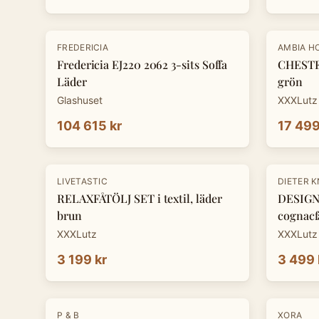
-
30
%
FREDERICIA
AMBIA H
Fredericia EJ220 2062 3-sits Soffa
CHESTE
Läder
grön
Glashuset
XXXLutz
104 615 kr
17 499
-
30
%
LIVETASTIC
DIETER 
RELAXFÅTÖLJ SET i textil, läder
DESIGNF
brun
cognacf
XXXLutz
XXXLutz
3 199 kr
3 499 
-
30
%
P & B
XORA