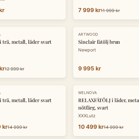
kr
7 999 kr
11 999 kr
A
ARTWOOD
 trä, metall, läder svart
Sinclair fåtölj brun
Newport
kr
9 995 kr
12 999 kr
-
30
%
A
WELNOVA
 trä, metall, läder svart
RELAXFÅTÖLJ i läder, metal
nötfärg, svart
XXXLutz
 kr
10 499 kr
14 999 kr
14 999 kr