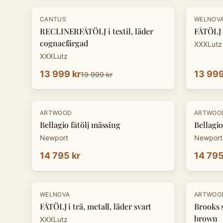
-
30
%
-
30
%
CANTUS
WELNOV
RECLINERFÅTÖLJ i textil, läder
FÅTÖLJ i
cognacfärgad
XXXLutz
XXXLutz
13 999 kr
13 999
19 999 kr
ARTWOOD
ARTWOO
Bellagio fåtölj mässing
Bellagio
Newport
Newport
14 795 kr
14 795
-
30
%
-
20
%
WELNOVA
ARTWOO
FÅTÖLJ i trä, metall, läder svart
Brooks 
brown
XXXLutz