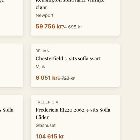
cigar
Newport
59 756 kr
74 695 kr
-
10
%
BELIANI
Chesterfield 3-sits soffa svart
Mjuk
6 051 kr
6 723 kr
FREDERICIA
s Soffa
Fredericia EJ220 2062 3-sits Soffa
Läder
Glashuset
104 615 kr