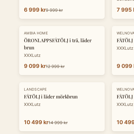
6 999 kr
7 995 
9 999 kr
-
30
%
-
30
%
AMBIA HOME
WELNOV
ÖRONLAPPSFÅTÖLJ i trä, läder
FÅTÖLJ i
brun
XXXLutz
XXXLutz
9 099 kr
9 099 
12 999 kr
-
30
%
-
30
%
LANDSCAPE
WELNOV
FÅTÖLJ i läder mörkbrun
FÅTÖLJ i
XXXLutz
XXXLutz
10 499 kr
10 499
14 999 kr