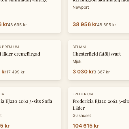
Newport
 kr
38 956 kr
48 695 kr
48 695 kr
-
10
%
O PREMIUM
BELIANI
i läder cremefärgad
Chesterfield fåtölj svart
Mjuk
 kr
3 030 kr
17 499 kr
3 367 kr
IA
FREDERICIA
ia EJ220 2062 3-sits Soffa
Fredericia EJ220 2062 3-sit
Läder
t
Glashuset
5 kr
104 615 kr