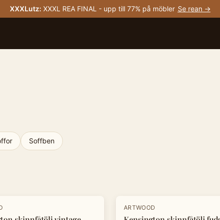
XXXLutz
:
XXXL REA FINAL - upp till 77% på möbler
Se rean →
ffor
Soffben
-
20
%
D
ARTWOOD
ton skinnfåtölj vintage
Kensington skinnfåtölj fud