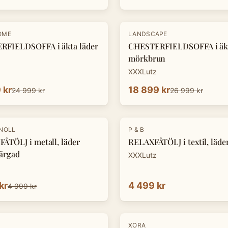
-
30
%
OME
LANDSCAPE
RFIELDSOFFA i äkta läder
CHESTERFIELDSOFFA i äkt
mörkbrun
XXXLutz
 kr
18 899 kr
24 999 kr
26 999 kr
KNOLL
P & B
ÅTÖLJ i metall, läder
RELAXFÅTÖLJ i textil, läde
ärgad
XXXLutz
kr
4 499 kr
4 999 kr
-
30
%
XORA