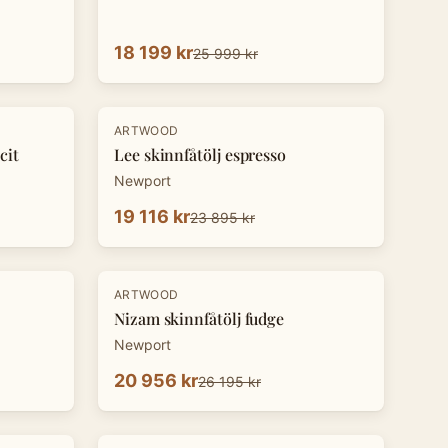
18 199 kr
25 999 kr
-
20
%
ARTWOOD
cit
Lee skinnfåtölj espresso
Newport
19 116 kr
23 895 kr
-
20
%
ARTWOOD
Nizam skinnfåtölj fudge
Newport
20 956 kr
26 195 kr