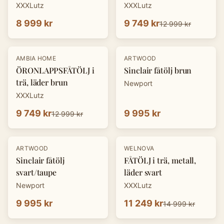
XXXLutz
XXXLutz
8 999 kr
9 749 kr
12 999 kr
-
25
%
AMBIA HOME
ARTWOOD
ÖRONLAPPSFÅTÖLJ i
Sinclair fåtölj brun
trä, läder brun
Newport
XXXLutz
9 749 kr
9 995 kr
12 999 kr
-
25
%
ARTWOOD
WELNOVA
Sinclair fåtölj
FÅTÖLJ i trä, metall,
svart/taupe
läder svart
Newport
XXXLutz
9 995 kr
11 249 kr
14 999 kr