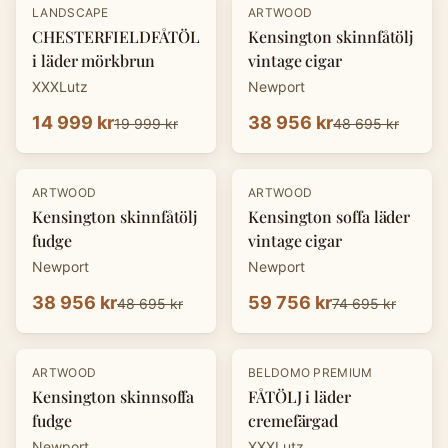
-
25
%
-
20
%
LANDSCAPE
ARTWOOD
CHESTERFIELDFÅTÖLJ
Kensington skinnfåtölj
i läder mörkbrun
vintage cigar
XXXLutz
Newport
14 999 kr
38 956 kr
19 999 kr
48 695 kr
-
20
%
-
20
%
ARTWOOD
ARTWOOD
Kensington skinnfåtölj
Kensington soffa läder
fudge
vintage cigar
Newport
Newport
38 956 kr
59 756 kr
48 695 kr
74 695 kr
-
20
%
-
25
%
ARTWOOD
BELDOMO PREMIUM
Kensington skinnsoffa
FÅTÖLJ i läder
fudge
cremefärgad
Newport
XXXLutz