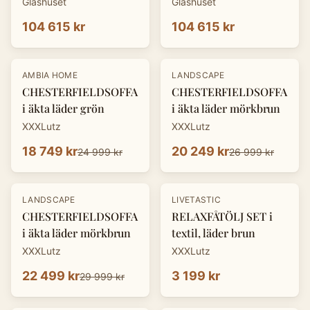
Glashuset
Glashuset
104 615 kr
104 615 kr
-
25
%
-
25
%
AMBIA HOME
LANDSCAPE
CHESTERFIELDSOFFA
CHESTERFIELDSOFFA
i äkta läder grön
i äkta läder mörkbrun
XXXLutz
XXXLutz
18 749 kr
20 249 kr
24 999 kr
26 999 kr
-
25
%
LANDSCAPE
LIVETASTIC
CHESTERFIELDSOFFA
RELAXFÅTÖLJ SET i
i äkta läder mörkbrun
textil, läder brun
XXXLutz
XXXLutz
22 499 kr
3 199 kr
29 999 kr