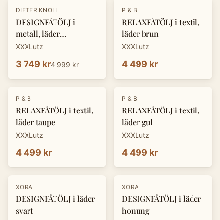
-
25
%
DIETER KNOLL
P & B
DESIGNFÅTÖLJ i
RELAXFÅTÖLJ i textil,
metall, läder
läder brun
cognacfärgad
XXXLutz
XXXLutz
3 749 kr
4 499 kr
4 999 kr
P & B
P & B
RELAXFÅTÖLJ i textil,
RELAXFÅTÖLJ i textil,
läder taupe
läder gul
XXXLutz
XXXLutz
4 499 kr
4 499 kr
-
25
%
-
25
%
XORA
XORA
DESIGNFÅTÖLJ i läder
DESIGNFÅTÖLJ i läder
svart
honung