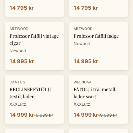
14 795 kr
14 795 kr
ARTWOOD
ARTWOOD
Professor fåtölj vintage
Professor fåtölj fudge
cigar
Newport
Newport
14 995 kr
14 995 kr
-
25
%
-
25
%
CANTUS
WELNOVA
RECLINERFÅTÖLJ i
FÅTÖLJ i trä, metall,
textil, läder
läder svart
cognacfärgad
XXXLutz
XXXLutz
14 999 kr
14 999 kr
19 999 kr
19 999 kr