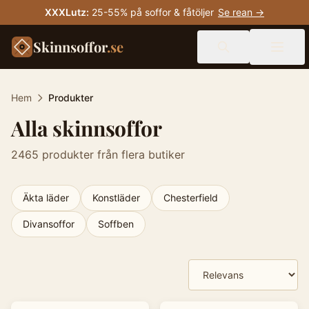
XXXLutz
:
25-55% på soffor & fåtöljer
Se rean →
Skinnsoffor
.se
Hem
Produkter
Alla skinnsoffor
2465
produkter från flera butiker
Äkta läder
Konstläder
Chesterfield
Divansoffor
Soffben
Produkter