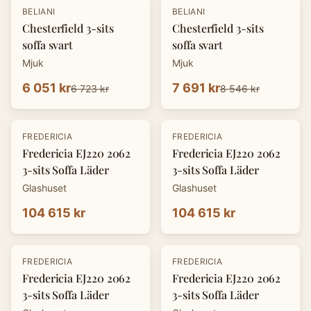
-
10
%
-
10
%
BELIANI
BELIANI
Chesterfield 3-sits
Chesterfield 3-sits
soffa svart
soffa svart
Mjuk
Mjuk
6 051 kr
7 691 kr
6 723 kr
8 546 kr
FREDERICIA
FREDERICIA
Fredericia EJ220 2062
Fredericia EJ220 2062
3-sits Soffa Läder
3-sits Soffa Läder
Glashuset
Glashuset
104 615 kr
104 615 kr
FREDERICIA
FREDERICIA
Fredericia EJ220 2062
Fredericia EJ220 2062
3-sits Soffa Läder
3-sits Soffa Läder