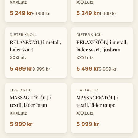
XXXLutz
XXXLutz
5 249 kr
5 249 kr
6 999 kr
6 999 kr
-
45
%
-
45
%
DIETER KNOLL
DIETER KNOLL
RELAXFÅTÖLJ i metall,
RELAXFÅTÖLJ i metall,
läder svart
läder svart, ljusbrun
XXXLutz
XXXLutz
5 499 kr
5 499 kr
9 999 kr
9 999 kr
LIVETASTIC
LIVETASTIC
MASSAGEFÅTÖLJ i
MASSAGEFÅTÖLJ i
textil, läder brun
textil, läder taupe
XXXLutz
XXXLutz
5 999 kr
5 999 kr