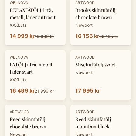
-
25
%
-
20
%
WELNOVA
ARTWOOD
RELAXFÅTÖLJ i trä,
Brooks skinnfåtölj
metall, läder antracit
chocolate brown
XXXLutz
Newport
14 999 kr
16 156 kr
19 999 kr
20 195 kr
-
25
%
WELNOVA
ARTWOOD
FÅTÖLJ i trä, metall,
Mischa fåtölj svart
läder svart
Newport
XXXLutz
16 499 kr
17 995 kr
21 999 kr
-
20
%
-
20
%
ARTWOOD
ARTWOOD
Reed skinnfåtölj
Reed skinnfåtölj
chocolate brown
mountain black
Newport
Newport