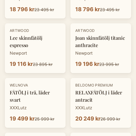
18 796 kr
18 796 kr
23 495 kr
23 495 kr
-
20
%
-
20
%
ARTWOOD
ARTWOOD
Lee skinnfåtölj
Joan skinnfåtölj titanic
espresso
anthracite
Newport
Newport
19 116 kr
19 196 kr
23 895 kr
23 995 kr
-
25
%
-
25
%
WELNOVA
BELDOMO PREMIUM
FÅTÖLJ i trä, läder
RELAXFÅTÖLJ i läder
svart
antracit
XXXLutz
XXXLutz
19 499 kr
20 249 kr
25 999 kr
26 999 kr