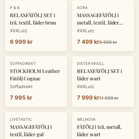
-
25
%
P & B
XORA
RELAXFÅTÖLJ SET i
MASSAGEFÅTÖLJ i
trä, textil, läder brun
metall, textil, läder
mörkgrå
XXXLutz
XXXLutz
6 999 kr
7 499 kr
9 999 kr
-
33
%
SOFFADIREKT
DIETER KNOLL
STOCKHOLM Leather
RELAXFÅTÖLJ SET i
Fåtölj Cognac
läder svart
Soffadirekt
XXXLutz
7 995 kr
7 999 kr
11 999 kr
-
25
%
LIVETASTIC
WELNOVA
MASSAGEFÅTÖLJ i
FÅTÖLJ i trä, metall,
textil, läder gul
läder svart