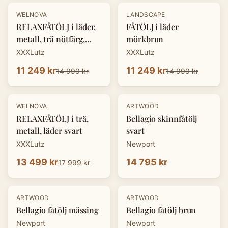
-
25
%
-
25
%
WELNOVA
LANDSCAPE
RELAXFÅTÖLJ i läder,
FÅTÖLJ i läder
metall, trä nötfärg,
mörkbrun
svart
XXXLutz
XXXLutz
11 249 kr
11 249 kr
14 999 kr
14 999 kr
-
25
%
WELNOVA
ARTWOOD
RELAXFÅTÖLJ i trä,
Bellagio skinnfåtölj
metall, läder svart
svart
XXXLutz
Newport
13 499 kr
14 795 kr
17 999 kr
ARTWOOD
ARTWOOD
Bellagio fåtölj mässing
Bellagio fåtölj brun
Newport
Newport