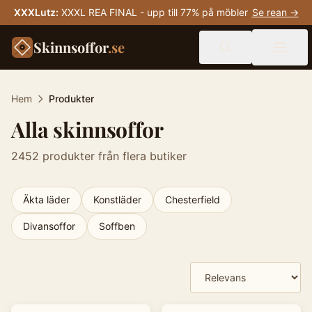
XXXLutz
:
XXXL REA FINAL - upp till 77% på möbler
Se rean →
Skinnsoffor
.se
Hem
Produkter
Alla skinnsoffor
2452
produkter från flera butiker
Äkta läder
Konstläder
Chesterfield
Divansoffor
Soffben
Produkter