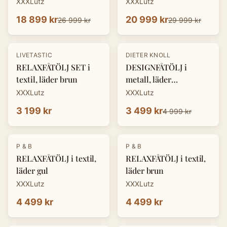
XXXLutz
XXXLutz
18 899 kr
20 999 kr
26 999 kr
29 999 kr
-
30
%
LIVETASTIC
DIETER KNOLL
RELAXFÅTÖLJ SET i
DESIGNFÅTÖLJ i
textil, läder brun
metall, läder
cognacfärgad
XXXLutz
XXXLutz
3 199 kr
3 499 kr
4 999 kr
P & B
P & B
RELAXFÅTÖLJ i textil,
RELAXFÅTÖLJ i textil,
läder gul
läder brun
XXXLutz
XXXLutz
4 499 kr
4 499 kr