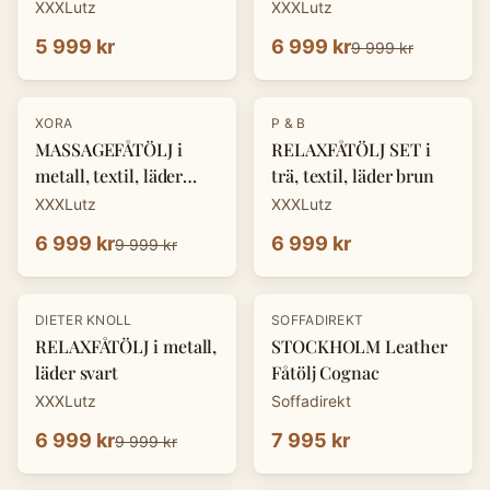
XXXLutz
XXXLutz
5 999 kr
6 999 kr
9 999 kr
-
30
%
XORA
P & B
MASSAGEFÅTÖLJ i
RELAXFÅTÖLJ SET i
metall, textil, läder
trä, textil, läder brun
mörkgrå
XXXLutz
XXXLutz
6 999 kr
6 999 kr
9 999 kr
-
30
%
DIETER KNOLL
SOFFADIREKT
RELAXFÅTÖLJ i metall,
STOCKHOLM Leather
läder svart
Fåtölj Cognac
XXXLutz
Soffadirekt
6 999 kr
7 995 kr
9 999 kr