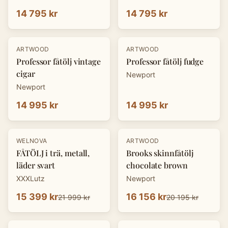
14 795 kr
14 795 kr
ARTWOOD
ARTWOOD
Professor fåtölj vintage
Professor fåtölj fudge
cigar
Newport
Newport
14 995 kr
14 995 kr
-
30
%
-
20
%
WELNOVA
ARTWOOD
FÅTÖLJ i trä, metall,
Brooks skinnfåtölj
läder svart
chocolate brown
XXXLutz
Newport
15 399 kr
16 156 kr
21 999 kr
20 195 kr