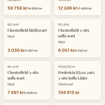
59 756 kr
12 249 kr
74 695 kr
17 499 kr
-
10
%
-
10
%
BELIANI
BELIANI
Chesterfield fåtölj svart
Chesterfield 3-sits
soffa svart
Mjuk
Mjuk
3 030 kr
6 051 kr
3 367 kr
6 723 kr
-
10
%
BELIANI
FREDERICIA
Chesterfield 3-sits
Fredericia EJ220 2062
soffa svart
3-sits Soffa Läder
Mjuk
Glashuset
7 691 kr
104 615 kr
8 546 kr