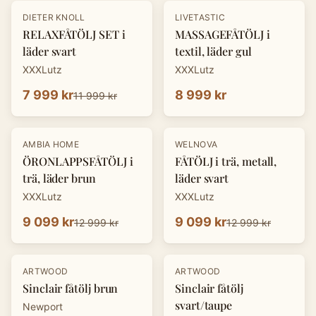
-
33
%
DIETER KNOLL
LIVETASTIC
RELAXFÅTÖLJ SET i
MASSAGEFÅTÖLJ i
läder svart
textil, läder gul
XXXLutz
XXXLutz
7 999 kr
8 999 kr
11 999 kr
-
30
%
-
30
%
AMBIA HOME
WELNOVA
ÖRONLAPPSFÅTÖLJ i
FÅTÖLJ i trä, metall,
trä, läder brun
läder svart
XXXLutz
XXXLutz
9 099 kr
9 099 kr
12 999 kr
12 999 kr
ARTWOOD
ARTWOOD
Sinclair fåtölj brun
Sinclair fåtölj
svart/taupe
Newport