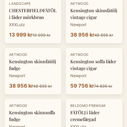
-
30
%
-
20
%
LANDSCAPE
ARTWOOD
CHESTERFIELDFÅTÖLJ
Kensington skinnfåtölj
i läder mörkbrun
vintage cigar
XXXLutz
Newport
13 999 kr
38 956 kr
19 999 kr
48 695 kr
-
20
%
-
20
%
ARTWOOD
ARTWOOD
Kensington skinnfåtölj
Kensington soffa läder
fudge
vintage cigar
Newport
Newport
38 956 kr
59 756 kr
48 695 kr
74 695 kr
-
20
%
-
30
%
ARTWOOD
BELDOMO PREMIUM
Kensington skinnsoffa
FÅTÖLJ i läder
fudge
cremefärgad
Newport
XXXLutz