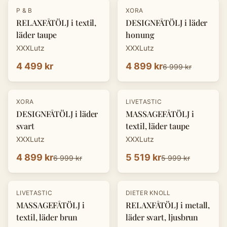
-
30
%
P & B
XORA
RELAXFÅTÖLJ i textil,
DESIGNFÅTÖLJ i läder
läder taupe
honung
XXXLutz
XXXLutz
4 499 kr
4 899 kr
6 999 kr
-
30
%
-
8
%
XORA
LIVETASTIC
DESIGNFÅTÖLJ i läder
MASSAGEFÅTÖLJ i
svart
textil, läder taupe
XXXLutz
XXXLutz
4 899 kr
5 519 kr
6 999 kr
5 999 kr
-
30
%
LIVETASTIC
DIETER KNOLL
MASSAGEFÅTÖLJ i
RELAXFÅTÖLJ i metall,
textil, läder brun
läder svart, ljusbrun