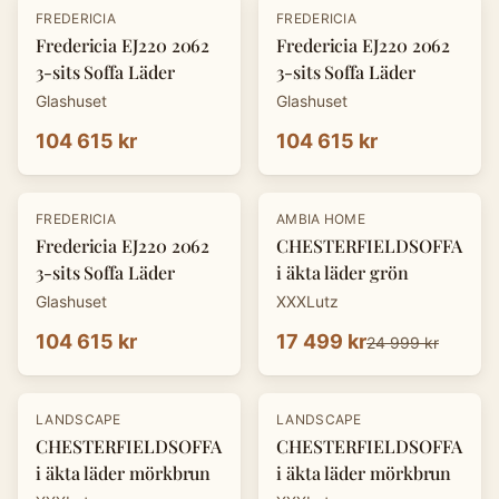
FREDERICIA
FREDERICIA
Fredericia EJ220 2062
Fredericia EJ220 2062
3-sits Soffa Läder
3-sits Soffa Läder
Glashuset
Glashuset
104 615 kr
104 615 kr
-
30
%
FREDERICIA
AMBIA HOME
Fredericia EJ220 2062
CHESTERFIELDSOFFA
3-sits Soffa Läder
i äkta läder grön
Glashuset
XXXLutz
104 615 kr
17 499 kr
24 999 kr
-
30
%
-
30
%
LANDSCAPE
LANDSCAPE
CHESTERFIELDSOFFA
CHESTERFIELDSOFFA
i äkta läder mörkbrun
i äkta läder mörkbrun