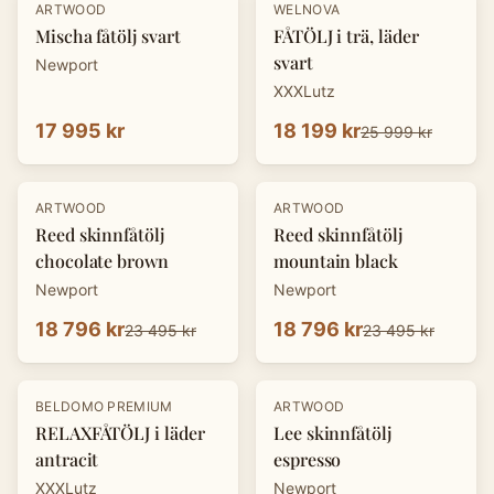
-
30
%
ARTWOOD
WELNOVA
Mischa fåtölj svart
FÅTÖLJ i trä, läder
svart
Newport
XXXLutz
17 995 kr
18 199 kr
25 999 kr
-
20
%
-
20
%
ARTWOOD
ARTWOOD
Reed skinnfåtölj
Reed skinnfåtölj
chocolate brown
mountain black
Newport
Newport
18 796 kr
18 796 kr
23 495 kr
23 495 kr
-
30
%
-
20
%
BELDOMO PREMIUM
ARTWOOD
RELAXFÅTÖLJ i läder
Lee skinnfåtölj
antracit
espresso
XXXLutz
Newport