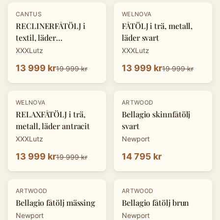
-
30
%
-
30
%
CANTUS
WELNOVA
RECLINERFÅTÖLJ i
FÅTÖLJ i trä, metall,
textil, läder
läder svart
cognacfärgad
XXXLutz
XXXLutz
13 999 kr
13 999 kr
19 999 kr
19 999 kr
-
30
%
WELNOVA
ARTWOOD
RELAXFÅTÖLJ i trä,
Bellagio skinnfåtölj
metall, läder antracit
svart
XXXLutz
Newport
13 999 kr
14 795 kr
19 999 kr
ARTWOOD
ARTWOOD
Bellagio fåtölj mässing
Bellagio fåtölj brun
Newport
Newport