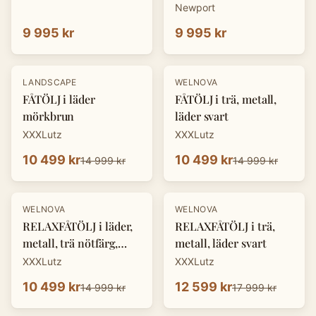
Newport
9 995 kr
9 995 kr
-
30
%
-
30
%
LANDSCAPE
WELNOVA
FÅTÖLJ i läder
FÅTÖLJ i trä, metall,
mörkbrun
läder svart
XXXLutz
XXXLutz
10 499 kr
10 499 kr
14 999 kr
14 999 kr
-
30
%
-
30
%
WELNOVA
WELNOVA
RELAXFÅTÖLJ i läder,
RELAXFÅTÖLJ i trä,
metall, trä nötfärg,
metall, läder svart
svart
XXXLutz
XXXLutz
10 499 kr
12 599 kr
14 999 kr
17 999 kr