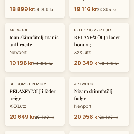
18 899 kr
19 116 kr
26 999 kr
23 895 kr
-
20
%
-
30
%
ARTWOOD
BELDOMO PREMIUM
Joan skinnfåtölj titanic
RELAXFÅTÖLJ i läder
anthracite
honung
Newport
XXXLutz
19 196 kr
20 649 kr
23 995 kr
29 499 kr
-
30
%
-
20
%
BELDOMO PREMIUM
ARTWOOD
RELAXFÅTÖLJ i läder
Nizam skinnfåtölj
beige
fudge
XXXLutz
Newport
20 649 kr
20 956 kr
29 499 kr
26 195 kr